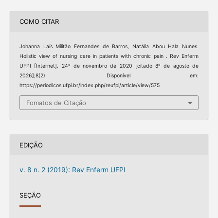
COMO CITAR
Johanna Laís Militão Fernandes de Barros, Natália Abou Hala Nunes.
Holistic view of nursing care in patients with chronic pain . Rev Enferm
UFPI [Internet]. 24º de novembro de 2020 [citado 8º de agosto de
2026];8(2). Disponível em:
https://periodicos.ufpi.br/index.php/reufpi/article/view/575
Fomatos de Citação
EDIÇÃO
v. 8 n. 2 (2019): Rev Enferm UFPI
SEÇÃO