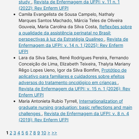
study
,
Revista de Enfermagem da UFPI: v. 11 n. 1
(2022): Rev Enferm UFPI
Camila Evangelista de Sousa Campelo, Nathaly
Marques Santos Machado, Márcia Teles de Oliveira
Gouveia, Maria Carolina da Silva Costa,
Reflexões sobre
a qualidade da assistência perinatal no Brasil:
perspectivas à luz da Estratégia Qualineo
,
Revista de
Enfermagem da UFPI: v. 14 n. 1 (2025): Rev Enferm
UFPI
Lara da Silva Sales, René Rodrigues Pereira, Fernando
Conceição de Lima, Elizabeth Teixeira, Thalyta Mariany
Rêgo Lopes Ueno, Igor da Silva Bomfim,
Protótipo de
aplicativo para familiares e cuidadores sobre efeitos
adversos do tratamento oncológico em crianças
,
Revista de Enfermagem da UFPI: v. 15 n. 1 (2026): Rev
Enferm UFPI
Maria Antonieta Rubio Tyrrell,
Internationalization of
graduate nursing graduation: basic reflections and main
challenges
,
Revista de Enfermagem da UFPI: v. 8 n. 4
(2019): Rev Enferm UFPI
1
2
3
4
5
6
7
8
9
10
>
>>