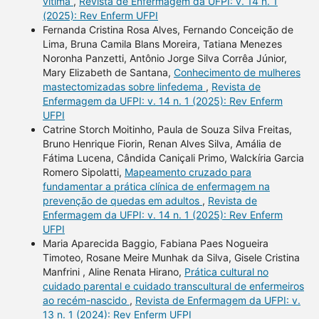
vítima
,
Revista de Enfermagem da UFPI: v. 14 n. 1
(2025): Rev Enferm UFPI
Fernanda Cristina Rosa Alves, Fernando Conceição de
Lima, Bruna Camila Blans Moreira, Tatiana Menezes
Noronha Panzetti, Antônio Jorge Silva Corrêa Júnior,
Mary Elizabeth de Santana,
Conhecimento de mulheres
mastectomizadas sobre linfedema
,
Revista de
Enfermagem da UFPI: v. 14 n. 1 (2025): Rev Enferm
UFPI
Catrine Storch Moitinho, Paula de Souza Silva Freitas,
Bruno Henrique Fiorin, Renan Alves Silva, Amália de
Fátima Lucena, Cândida Caniçali Primo, Walckíria Garcia
Romero Sipolatti,
Mapeamento cruzado para
fundamentar a prática clínica de enfermagem na
prevenção de quedas em adultos
,
Revista de
Enfermagem da UFPI: v. 14 n. 1 (2025): Rev Enferm
UFPI
Maria Aparecida Baggio, Fabiana Paes Nogueira
Timoteo, Rosane Meire Munhak da Silva, Gisele Cristina
Manfrini , Aline Renata Hirano,
Prática cultural no
cuidado parental e cuidado transcultural de enfermeiros
ao recém-nascido
,
Revista de Enfermagem da UFPI: v.
13 n. 1 (2024): Rev Enferm UFPI