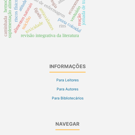
jornada de trabalho
hemodialíse
suplementação alimentar
cuidado de enfermagem
etiologia
economia
riscos físicos
atitude
alimentos naturais
vestuário
fígado
antioxidantes
reação
suicídio
caminhada
prata coloidal
toxicidade
rins
revisão integrativa da literatura
INFORMAÇÕES
Para Leitores
Para Autores
Para Bibliotecários
NAVEGAR