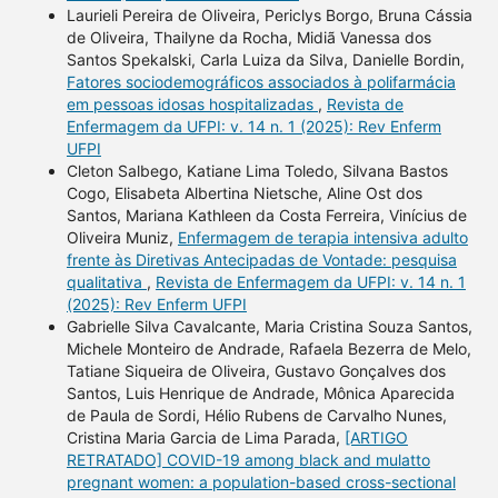
Laurieli Pereira de Oliveira, Periclys Borgo, Bruna Cássia
de Oliveira, Thailyne da Rocha, Midiã Vanessa dos
Santos Spekalski, Carla Luiza da Silva, Danielle Bordin,
Fatores sociodemográficos associados à polifarmácia
em pessoas idosas hospitalizadas
,
Revista de
Enfermagem da UFPI: v. 14 n. 1 (2025): Rev Enferm
UFPI
Cleton Salbego, Katiane Lima Toledo, Silvana Bastos
Cogo, Elisabeta Albertina Nietsche, Aline Ost dos
Santos, Mariana Kathleen da Costa Ferreira, Vinícius de
Oliveira Muniz,
Enfermagem de terapia intensiva adulto
frente às Diretivas Antecipadas de Vontade: pesquisa
qualitativa
,
Revista de Enfermagem da UFPI: v. 14 n. 1
(2025): Rev Enferm UFPI
Gabrielle Silva Cavalcante, Maria Cristina Souza Santos,
Michele Monteiro de Andrade, Rafaela Bezerra de Melo,
Tatiane Siqueira de Oliveira, Gustavo Gonçalves dos
Santos, Luis Henrique de Andrade, Mônica Aparecida
de Paula de Sordi, Hélio Rubens de Carvalho Nunes,
Cristina Maria Garcia de Lima Parada,
[ARTIGO
RETRATADO] COVID-19 among black and mulatto
pregnant women: a population-based cross-sectional