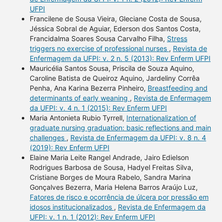
UFPI
Francilene de Sousa Vieira, Gleciane Costa de Sousa,
Jéssica Sobral de Aguiar, Ederson dos Santos Costa,
Francidalma Soares Sousa Carvalho Filha,
Stress
triggers no exercise of professional nurses
,
Revista de
Enfermagem da UFPI: v. 2 n. 5 (2013): Rev Enferm UFPI
Mauricélia Santos Sousa, Priscila de Souza Aquino,
Caroline Batista de Queiroz Aquino, Jardeliny Corrêa
Penha, Ana Karina Bezerra Pinheiro,
Breastfeeding and
determinants of early weaning
,
Revista de Enfermagem
da UFPI: v. 4 n. 1 (2015): Rev Enferm UFPI
Maria Antonieta Rubio Tyrrell,
Internationalization of
graduate nursing graduation: basic reflections and main
challenges
,
Revista de Enfermagem da UFPI: v. 8 n. 4
(2019): Rev Enferm UFPI
Elaine Maria Leite Rangel Andrade, Jairo Edielson
Rodrigues Barbosa de Sousa, Hadyel Freitas Silva,
Cristiane Borges de Moura Rabelo, Sandra Marina
Gonçalves Bezerra, Maria Helena Barros Araújo Luz,
Fatores de risco e ocorrência de úlcera por pressão em
idosos institucionalizados
,
Revista de Enfermagem da
UFPI: v. 1 n. 1 (2012): Rev Enferm UFPI