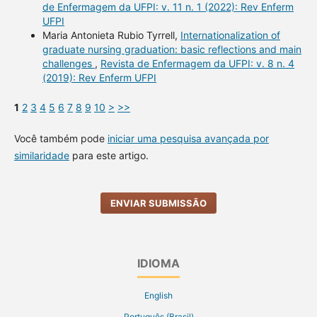
de Enfermagem da UFPI: v. 11 n. 1 (2022): Rev Enferm
UFPI
Maria Antonieta Rubio Tyrrell,
Internationalization of
graduate nursing graduation: basic reflections and main
challenges
,
Revista de Enfermagem da UFPI: v. 8 n. 4
(2019): Rev Enferm UFPI
1
2
3
4
5
6
7
8
9
10
>
>>
Você também pode
iniciar uma pesquisa avançada por
similaridade
para este artigo.
ENVIAR SUBMISSÃO
IDIOMA
English
Português (Brasil)