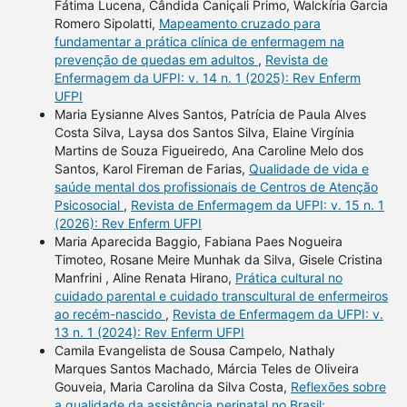
Fátima Lucena, Cândida Caniçali Primo, Walckíria Garcia
Romero Sipolatti,
Mapeamento cruzado para
fundamentar a prática clínica de enfermagem na
prevenção de quedas em adultos
,
Revista de
Enfermagem da UFPI: v. 14 n. 1 (2025): Rev Enferm
UFPI
Maria Eysianne Alves Santos, Patrícia de Paula Alves
Costa Silva, Laysa dos Santos Silva, Elaine Virgínia
Martins de Souza Figueiredo, Ana Caroline Melo dos
Santos, Karol Fireman de Farias,
Qualidade de vida e
saúde mental dos profissionais de Centros de Atenção
Psicosocial
,
Revista de Enfermagem da UFPI: v. 15 n. 1
(2026): Rev Enferm UFPI
Maria Aparecida Baggio, Fabiana Paes Nogueira
Timoteo, Rosane Meire Munhak da Silva, Gisele Cristina
Manfrini , Aline Renata Hirano,
Prática cultural no
cuidado parental e cuidado transcultural de enfermeiros
ao recém-nascido
,
Revista de Enfermagem da UFPI: v.
13 n. 1 (2024): Rev Enferm UFPI
Camila Evangelista de Sousa Campelo, Nathaly
Marques Santos Machado, Márcia Teles de Oliveira
Gouveia, Maria Carolina da Silva Costa,
Reflexões sobre
a qualidade da assistência perinatal no Brasil: