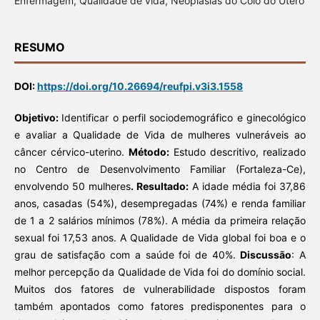
Enfermagem, Qualidade de vida, Neoplasias do Colo do Útero
RESUMO
DOI:
https://doi.org/10.26694/reufpi.v3i3.1558
Objetivo:
Identificar o perfil sociodemográfico e ginecológico
e avaliar a Qualidade de Vida de mulheres vulneráveis ao
câncer cérvico-uterino.
Método:
Estudo descritivo, realizado
no Centro de Desenvolvimento Familiar (Fortaleza-Ce),
envolvendo 50 mulheres
. Resultado:
A idade média foi 37,86
anos, casadas (54%), desempregadas (74%) e renda familiar
de 1 a 2 salários mínimos (78%). A média da primeira relação
sexual foi 17,53 anos. A Qualidade de Vida global foi boa e o
grau de satisfação com a saúde foi de 40%.
Discussão
: A
melhor percepção da Qualidade de Vida foi do domínio social.
Muitos dos fatores de vulnerabilidade dispostos foram
também apontados como fatores predisponentes para o