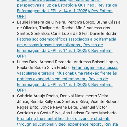
perspectivas à luz da Estratégia Qualineo
,
Revista de
Enfermagem da UFPI: v. 14 n. 1 (2025): Rev Enferm
UFPI
Laurieli Pereira de Oliveira, Periclys Borgo, Bruna Cássia
de Oliveira, Thailyne da Rocha, Midiã Vanessa dos
Santos Spekalski, Carla Luiza da Silva, Danielle Bordin,
Fatores sociodemográficos associados à polifarmácia
em pessoas idosas hospitalizadas
,
Revista de
Enfermagem da UFPI: v. 14 n. 1 (2025): Rev Enferm
UFPI
Lucas Dalvi Armond Rezende, Andressa Bolsoni Lopes,
Paula de Souza Silva Freitas,
Enfermagem em acessos
vasculares e terapia infusional: uma reflexão frente às
práticas avançadas em enfermagem
,
Revista de
Enfermagem da UFPI: v. 14 n. 1 (2025): Rev Enferm
UFPI
Gabriela Araújo Rocha, Denival Nascimento Vieira
Júnior, Renata Kelly dos Santos e Silva, Vicente Rubens
Reges Brito, Joyce Rayane Leite, Emanuel Victor
Cordeiro da Costa Silva, Ana Larissa Gomes Machado,
Promoting the mental health of university students
through educational video: experience report
,
Revista