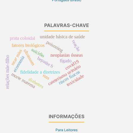
PALAVRAS-CHAVE
unidade básica de saúde
prata coloidal
reação
poisoning
fatores biológicos
suicídio
ultrassom
near miss
neoplasias ósseas
relações mãe-filho
economia
hepatite b
fígado
covid19
cateterismo urinário
riscos físicos
fidelidade a diretrizes
morte materna
rins
toxicidade
diabettes
INFORMAÇÕES
Para Leitores