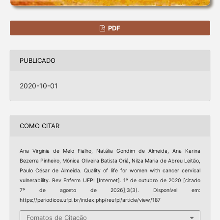
PDF
PUBLICADO
2020-10-01
COMO CITAR
Ana Virginia de Melo Fialho, Natália Gondim de Almeida, Ana Karina
Bezerra Pinheiro, Mônica Oliveira Batista Oriá, Nilza Maria de Abreu Leitão,
Paulo César de Almeida. Quality of life for women with cancer cervical
vulnerability. Rev Enferm UFPI [Internet]. 1º de outubro de 2020 [citado
7º de agosto de 2026];3(3). Disponível em:
https://periodicos.ufpi.br/index.php/reufpi/article/view/187
Fomatos de Citação