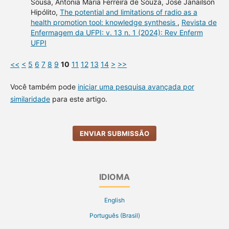
Sousa, Antonia Maria Ferreira de Souza, José Janailson
Hipólito,
The potential and limitations of radio as a
health promotion tool: knowledge synthesis
,
Revista de
Enfermagem da UFPI: v. 13 n. 1 (2024): Rev Enferm
UFPI
<<
<
5
6
7
8
9
10
11
12
13
14
>
>>
Você também pode
iniciar uma pesquisa avançada por
similaridade
para este artigo.
ENVIAR SUBMISSÃO
IDIOMA
English
Português (Brasil)