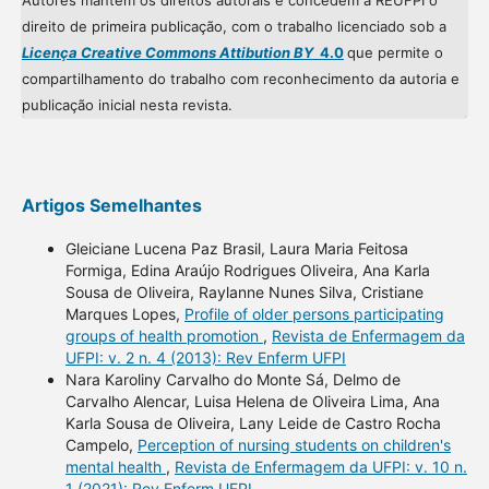
Autores mantém os direitos autorais e concedem à REUFPI o
direito de primeira publicação, com o trabalho licenciado sob a
Licença Creative Commons Attibution BY
4.0
que permite o
compartilhamento do trabalho com reconhecimento da autoria e
publicação inicial nesta revista.
Artigos Semelhantes
Gleiciane Lucena Paz Brasil, Laura Maria Feitosa
Formiga, Edina Araújo Rodrigues Oliveira, Ana Karla
Sousa de Oliveira, Raylanne Nunes Silva, Cristiane
Marques Lopes,
Profile of older persons participating
groups of health promotion
,
Revista de Enfermagem da
UFPI: v. 2 n. 4 (2013): Rev Enferm UFPI
Nara Karoliny Carvalho do Monte Sá, Delmo de
Carvalho Alencar, Luisa Helena de Oliveira Lima, Ana
Karla Sousa de Oliveira, Lany Leide de Castro Rocha
Campelo,
Perception of nursing students on children's
mental health
,
Revista de Enfermagem da UFPI: v. 10 n.
1 (2021): Rev Enferm UFPI