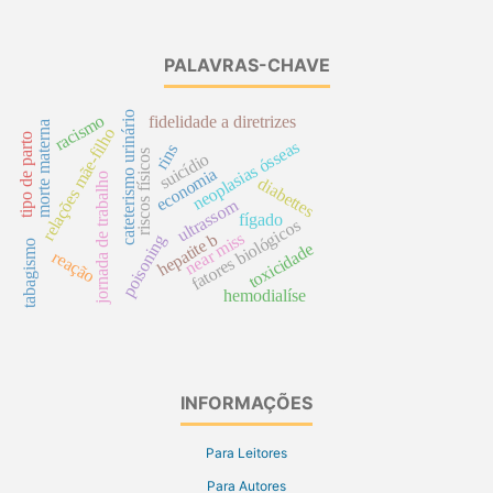
PALAVRAS-CHAVE
cateterismo urinário
racismo
fidelidade a diretrizes
morte materna
relações mãe-filho
tipo de parto
neoplasias ósseas
rins
riscos físicos
suicídio
economia
jornada de trabalho
diabettes
ultrassom
fígado
fatores biológicos
near miss
hepatite b
poisoning
tabagismo
toxicidade
reação
hemodialíse
INFORMAÇÕES
Para Leitores
Para Autores