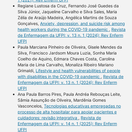
Regiane Lustosa da Cruz, Fernando José Guedes da
Silva Júnior, Jaqueline Carvalho e Silva Sales, Maria
Zélia de Araújo Madeira, Angélica Martins de Souza
Gonçalves,
Anxiety, depression, and suicide risk among
health workers during the COVID-19 pandemic
,
Revista
de Enfermagem da UFPI: v. 13 n. 1 (2024): Rev Enferm
UFPI
Paula Marciana Pinheiro de Oliveira, Gisele Mendes da
Silva, Francisco Jardsom Moura Luzia, Sonha Maria
Coelho de Aquino, Edmara Chaves Costa, Carolina
Maria de Lima Carvalho, Monaliza Ribeiro Mariano
Grimaldi,
Lifestyle and health vulnerabilities of people
with disabilities in the COVID-19 pandemic
,
Revista de
Enfermagem da UFPI: v. 13 n. 1 (2024): Rev Enferm
UFPI
Ana Paula Barros Pires, Paula Andréa Rebouças Leite,
Sâmia Assunção de Oliveira, Mardênia Gomes
Vasconcelos,
Tecnologias educativas empregadas no
processo de alta hospitalar para apoiar pacientes e
cuidadores: revisão integrativa
,
Revista de
Enfermagem da UFPI: v. 14 n. 1 (2025): Rev Enferm
UFPI