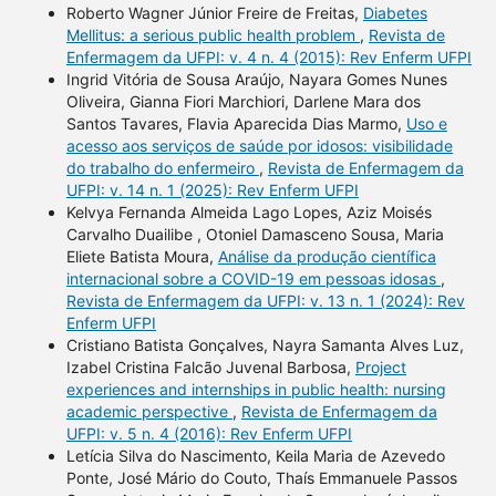
Roberto Wagner Júnior Freire de Freitas,
Diabetes
Mellitus: a serious public health problem
,
Revista de
Enfermagem da UFPI: v. 4 n. 4 (2015): Rev Enferm UFPI
Ingrid Vitória de Sousa Araújo, Nayara Gomes Nunes
Oliveira, Gianna Fiori Marchiori, Darlene Mara dos
Santos Tavares, Flavia Aparecida Dias Marmo,
Uso e
acesso aos serviços de saúde por idosos: visibilidade
do trabalho do enfermeiro
,
Revista de Enfermagem da
UFPI: v. 14 n. 1 (2025): Rev Enferm UFPI
Kelvya Fernanda Almeida Lago Lopes, Aziz Moisés
Carvalho Duailibe , Otoniel Damasceno Sousa, Maria
Eliete Batista Moura,
Análise da produção científica
internacional sobre a COVID-19 em pessoas idosas
,
Revista de Enfermagem da UFPI: v. 13 n. 1 (2024): Rev
Enferm UFPI
Cristiano Batista Gonçalves, Nayra Samanta Alves Luz,
Izabel Cristina Falcão Juvenal Barbosa,
Project
experiences and internships in public health: nursing
academic perspective
,
Revista de Enfermagem da
UFPI: v. 5 n. 4 (2016): Rev Enferm UFPI
Letícia Silva do Nascimento, Keila Maria de Azevedo
Ponte, José Mário do Couto, Thaís Emmanuele Passos