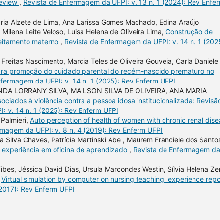
review
,
Revista de Enfermagem da UFPI: v. 13 n. 1 (2024): Rev Enfe
ria Alzete de Lima, Ana Larissa Gomes Machado, Edina Araújo
, Milena Leite Veloso, Luisa Helena de Oliveira Lima,
Construção de
leitamento materno
,
Revista de Enfermagem da UFPI: v. 14 n. 1 (202
 Freitas Nascimento, Marcia Teles de Oliveira Gouveia, Carla Daniele
ara promoção do cuidado parental do recém-nascido prematuro no
nfermagem da UFPI: v. 14 n. 1 (2025): Rev Enferm UFPI
DA LORRANY SILVA, MAILSON SILVA DE OLIVEIRA, ANA MARIA
sociados à violência contra a pessoa idosa institucionalizada: Revisã
: v. 14 n. 1 (2025): Rev Enferm UFPI
 Palmieri,
Auto perception of health of women with chronic renal dise
rmagem da UFPI: v. 8 n. 4 (2019): Rev Enferm UFPI
da Silva Chaves, Patrícia Martinski Abe , Maurem Franciele dos Santos
e experiência em oficina de aprendizado
,
Revista de Enfermagem da
ibes, Jéssica David Dias, Ursula Marcondes Westin, Sílvia Helena Z
,
Virtual simulation by computer on nursing teaching: experience rep
(2017): Rev Enferm UFPI