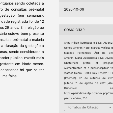
ontuários sendo coletada a
ro de consultas pré-natal
2020-10-09
gestação (em semanas).
idade registrada foi de 12
aos 29 anos. Em relação ao
COMO CITAR
sário esteve bem presente
ultas pré-natal a maioria
Anna Héllen Rodrigues e Silva, Aldeniz
a a duração da gestação a
Uchoa Amorim Neto, Marcus Vinícius 
anas, sendo considerada a
Macedo Fernandes, Álef da Silv
poder público investir mais
Amorim, Maria Auxiliadora Silva Oliveir
Obstetrical profile of pregnan
 gestante em idade menor.
womentreated at a publichospitalin t
cesarianos há que se ter
stateof Ceará, Brazil. Rev Enferm UF
 uma falha..
[Internet]. 9º de outubro de 202
[citado 8º de agosto de 2026];4(4
Disponível em
https://periodicos.ufpi.br/index.php/reu
pi/article/view/310
Fomatos de Citação