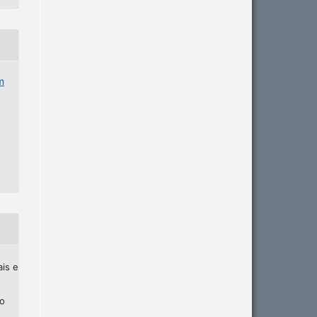
m
ais e
ho