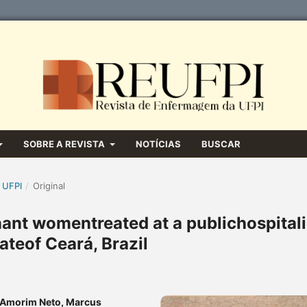
SOBRE A REVISTA
NOTÍCIAS
BUSCAR
 UFPI
/
Original
gnant womentreated at a publichospital
tateof Ceará, Brazil
a Amorim Neto, Marcus