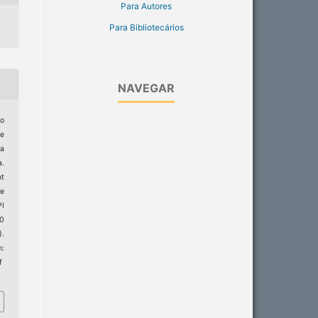
Para Autores
Para Bibliotecários
NAVEGAR
io
de
a
a.
t
he
PI
0
).
:
f