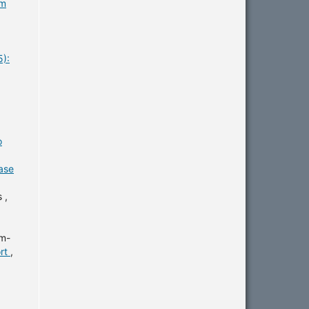
rm
5):
o
ase
 ,
em-
ort
,