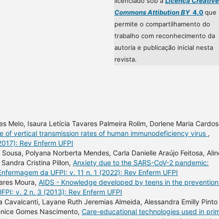
licenciado sob a
Licença Creative
Commons Attibution BY
4.0
que
permite o compartilhamento do
trabalho com reconhecimento da
autoria e publicação inicial nesta
revista.
es Melo, Isaura Letícia Tavares Palmeira Rolim, Dorlene Maria Cardo
e of vertical transmission rates of human immunodeficiency virus
,
(2017): Rev Enferm UFPI
a Sousa, Polyana Norberta Mendes, Carla Danielle Araújo Feitosa, Alin
Sandra Cristina Pillon,
Anxiety due to the SARS-CoV-2 pandemic:
Enfermagem da UFPI: v. 11 n. 1 (2022): Rev Enferm UFPI
oares Moura,
AIDS - Knowledge developed by teens in the prevention
PI: v. 2 n. 3 (2013): Rev Enferm UFPI
 Cavalcanti, Layane Ruth Jeremias Almeida, Alessandra Emilly Pinto
erenice Gomes Nascimento,
Care-educational technologies used in pri