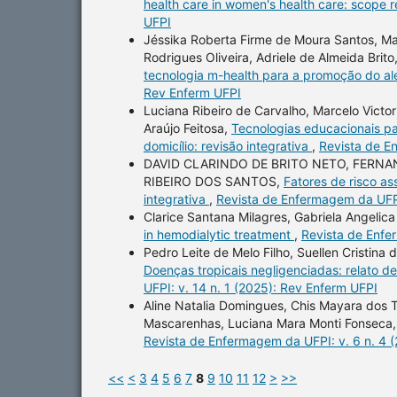
health care in women's health care: scope 
UFPI
Jéssika Roberta Firme de Moura Santos, Ma
Rodrigues Oliveira, Adriele de Almeida Brito
tecnologia m-health para a promoção do a
Rev Enferm UFPI
Luciana Ribeiro de Carvalho, Marcelo Victor
Araújo Feitosa,
Tecnologias educacionais p
domicílio: revisão integrativa
,
Revista de E
DAVID CLARINDO DE BRITO NETO, FERNAN
RIBEIRO DOS SANTOS,
Fatores de risco as
integrativa
,
Revista de Enfermagem da UFPI
Clarice Santana Milagres, Gabriela Angelica
in hemodialytic treatment
,
Revista de Enfe
Pedro Leite de Melo Filho, Suellen Cristina 
Doenças tropicais negligenciadas: relato d
UFPI: v. 14 n. 1 (2025): Rev Enferm UFPI
Aline Natalia Domingues, Chis Mayara dos T
Mascarenhas, Luciana Mara Monti Fonseca
Revista de Enfermagem da UFPI: v. 6 n. 4 
<<
<
3
4
5
6
7
8
9
10
11
12
>
>>