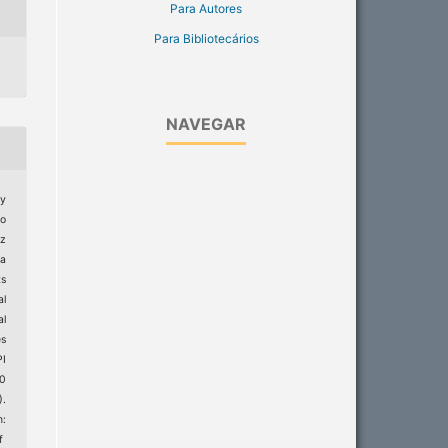
Para Autores
Para Bibliotecários
NAVEGAR
ly
o
iz
da
ts
l
l
s
I
0
).
:
f