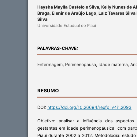
Haysha Maylla Castelo e Silva, Kelly Nunes de 
Braga, Elenir de Araújo Lago, Laiz Tavares Silva 
Silva
Universidade Estadual do Piauí
PALAVRAS-CHAVE:
Enfermagem, Perimenopausa, Idade materna, Ano
RESUMO
DOI:
https://doi.org/10.26694/reufpi.v4i1.2093
Objetivo: analisar a influência dos aspectos 
gestantes em idade perimenopáusica, com part
Piauí durante 2002 a 2012. Metodologia: estudo 