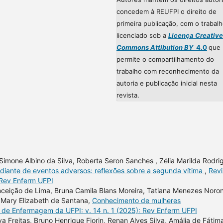
concedem à REUFPI o direito de
primeira publicação, com o trabal
licenciado sob a
Licença Creative
Commons Attibution BY
4.0
que
permite o compartilhamento do
trabalho com reconhecimento da
autoria e publicação inicial nesta
revista.
n, Simone Albino da Silva, Roberta Seron Sanches , Zélia Marilda Rodri
 diante de eventos adversos: reflexões sobre a segunda vítima
,
Revi
 Rev Enferm UFPI
nceição de Lima, Bruna Camila Blans Moreira, Tatiana Menezes Noro
, Mary Elizabeth de Santana,
Conhecimento de mulheres
 de Enfermagem da UFPI: v. 14 n. 1 (2025): Rev Enferm UFPI
va Freitas, Bruno Henrique Fiorin, Renan Alves Silva, Amália de Fátim