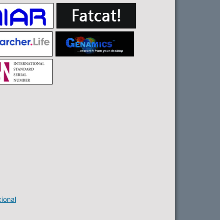
ional