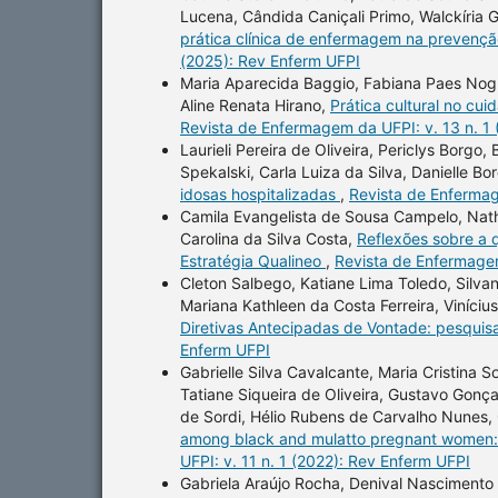
Lucena, Cândida Caniçali Primo, Walckíria G
prática clínica de enfermagem na prevenç
(2025): Rev Enferm UFPI
Maria Aparecida Baggio, Fabiana Paes Nogue
Aline Renata Hirano,
Prática cultural no cu
Revista de Enfermagem da UFPI: v. 13 n. 1
Laurieli Pereira de Oliveira, Periclys Borgo
Spekalski, Carla Luiza da Silva, Danielle Bo
idosas hospitalizadas
,
Revista de Enfermag
Camila Evangelista de Sousa Campelo, Nath
Carolina da Silva Costa,
Reflexões sobre a q
Estratégia Qualineo
,
Revista de Enfermagem
Cleton Salbego, Katiane Lima Toledo, Silvan
Mariana Kathleen da Costa Ferreira, Viníciu
Diretivas Antecipadas de Vontade: pesquisa
Enferm UFPI
Gabrielle Silva Cavalcante, Maria Cristina
Tatiane Siqueira de Oliveira, Gustavo Gonç
de Sordi, Hélio Rubens de Carvalho Nunes, 
among black and mulatto pregnant women: 
UFPI: v. 11 n. 1 (2022): Rev Enferm UFPI
Gabriela Araújo Rocha, Denival Nascimento 