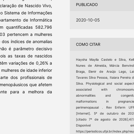
PUBLICADO
claração de Nascido Vivo,
do Sistema de Informações
partamento de Informática
2020-10-05
m quantificadas 582.796
003 pertencem a mulheres
e dos índices de anomalias
COMO CITAR
 não é parâmetro decisivo
pois as taxas de nascidos
Haysha Maylla Castelo e Silva, Kel
ntêm variações de 0,26% a
Nunes de Almeida, Márcia Benvind
mulheres de idade inferior
Braga, Elenir de Araújo Lago, La
rte dos profissionais de
Tavares Silva Pessoa, Itaiara Pereira 
Silva. Physiological and social aspec
rimenopáusicos que afetem
associated with chromosoma
tante para a melhora da
abnormalities and congenita
malformations in pregnancie
perimenopausal . Rev Enferm UFP
[Internet]. 5º de outubro de 202
[citado 7º de agosto de 2026];4(1
Disponível em
https://periodicos.ufpi.br/index.php/reu