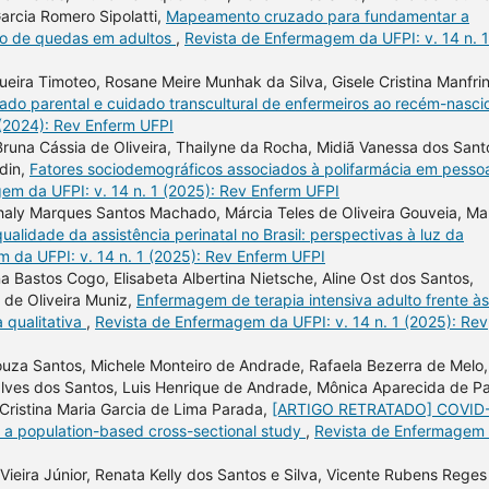
arcia Romero Sipolatti,
Mapeamento cruzado para fundamentar a
ão de quedas em adultos
,
Revista de Enfermagem da UFPI: v. 14 n. 1
ira Timoteo, Rosane Meire Munhak da Silva, Gisele Cristina Manfrini
idado parental e cuidado transcultural de enfermeiros ao recém-nasc
 (2024): Rev Enferm UFPI
, Bruna Cássia de Oliveira, Thailyne da Rocha, Midiã Vanessa dos Sant
rdin,
Fatores sociodemográficos associados à polifarmácia em pesso
em da UFPI: v. 14 n. 1 (2025): Rev Enferm UFPI
aly Marques Santos Machado, Márcia Teles de Oliveira Gouveia, Ma
ualidade da assistência perinatal no Brasil: perspectivas à luz da
 da UFPI: v. 14 n. 1 (2025): Rev Enferm UFPI
a Bastos Cogo, Elisabeta Albertina Nietsche, Aline Ost dos Santos,
s de Oliveira Muniz,
Enfermagem de terapia intensiva adulto frente às
 qualitativa
,
Revista de Enfermagem da UFPI: v. 14 n. 1 (2025): Rev
 Souza Santos, Michele Monteiro de Andrade, Rafaela Bezerra de Melo,
alves dos Santos, Luis Henrique de Andrade, Mônica Aparecida de P
Cristina Maria Garcia de Lima Parada,
[ARTIGO RETRATADO] COVID
a population-based cross-sectional study
,
Revista de Enfermagem
Vieira Júnior, Renata Kelly dos Santos e Silva, Vicente Rubens Reges