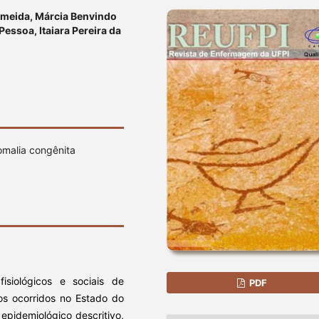
Almeida, Márcia Benvindo
Pessoa, Itaiara Pereira da
malia congênita
fisiológicos e sociais de
PDF
os ocorridos no Estado do
epidemiológico descritivo,