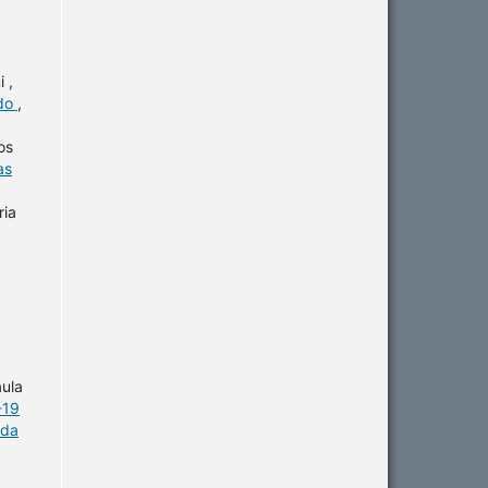
 ,
ido
,
os
as
ria
aula
-19
 da