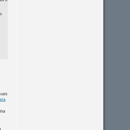
ho
gues
sta
nha
a