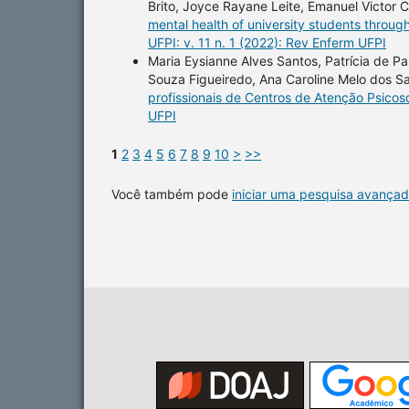
Brito, Joyce Rayane Leite, Emanuel Victor
mental health of university students throug
UFPI: v. 11 n. 1 (2022): Rev Enferm UFPI
Maria Eysianne Alves Santos, Patrícia de Pau
Souza Figueiredo, Ana Caroline Melo dos Sa
profissionais de Centros de Atenção Psicos
UFPI
1
2
3
4
5
6
7
8
9
10
>
>>
Você também pode
iniciar uma pesquisa avançad