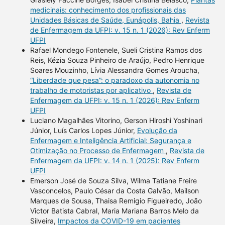
medicinais: conhecimento dos profissionais das
Unidades Básicas de Saúde, Eunápolis, Bahia
,
Revista
de Enfermagem da UFPI: v. 15 n. 1 (2026): Rev Enferm
UFPI
Rafael Mondego Fontenele, Sueli Cristina Ramos dos
Reis, Kézia Souza Pinheiro de Araújo, Pedro Henrique
Soares Mouzinho, Lívia Alessandra Gomes Aroucha,
“Liberdade que pesa”: o paradoxo da autonomia no
trabalho de motoristas por aplicativo
,
Revista de
Enfermagem da UFPI: v. 15 n. 1 (2026): Rev Enferm
UFPI
Luciano Magalhães Vitorino, Gerson Hiroshi Yoshinari
Júnior, Luís Carlos Lopes Júnior,
Evolução da
Enfermagem e Inteligência Artificial: Segurança e
Otimização no Processo de Enfermagem
,
Revista de
Enfermagem da UFPI: v. 14 n. 1 (2025): Rev Enferm
UFPI
Emerson José de Souza Silva, Wilma Tatiane Freire
Vasconcelos, Paulo César da Costa Galvão, Mailson
Marques de Sousa, Thaisa Remigio Figueiredo, João
Victor Batista Cabral, Maria Mariana Barros Melo da
Silveira,
Impactos da COVID-19 em pacientes