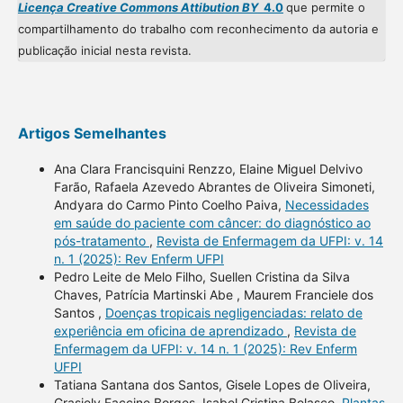
Licença Creative Commons Attibution BY
4.0
que permite o
compartilhamento do trabalho com reconhecimento da autoria e
publicação inicial nesta revista.
Artigos Semelhantes
Ana Clara Francisquini Renzzo, Elaine Miguel Delvivo
Farão, Rafaela Azevedo Abrantes de Oliveira Simoneti,
Andyara do Carmo Pinto Coelho Paiva,
Necessidades
em saúde do paciente com câncer: do diagnóstico ao
pós-tratamento
,
Revista de Enfermagem da UFPI: v. 14
n. 1 (2025): Rev Enferm UFPI
Pedro Leite de Melo Filho, Suellen Cristina da Silva
Chaves, Patrícia Martinski Abe , Maurem Franciele dos
Santos ,
Doenças tropicais negligenciadas: relato de
experiência em oficina de aprendizado
,
Revista de
Enfermagem da UFPI: v. 14 n. 1 (2025): Rev Enferm
UFPI
Tatiana Santana dos Santos, Gisele Lopes de Oliveira,
Grasiely Faccine Borges, Isabel Cristina Belasco,
Plantas