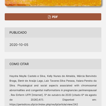
PDF
PUBLICADO
2020-10-05
COMO CITAR
Haysha Maylla Castelo e Silva, Kelly Nunes de Almeida, Márcia Benvindo
Braga, Elenir de Araújo Lago, Laiz Tavares Silva Pessoa, Itaiara Pereira da
Silva. Physiological and social aspects associated with chromosomal
abnormalities and congenital malformations in pregnancies perimenopausal
. Rev Enferm UFPI [Internet]. 5º de outubro de 2020 [citado 6º de agosto
de 2026];4(1). Disponível em:
https://periodicos.ufpi.br/index.php/reufpi/article/view/242