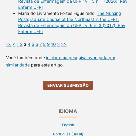
Revista de Enfermagem da UFPI: v. 15 n. 1 (2026): Rev
Enferm UFPI
Maria do Livramento Fortes Figueiredo,
The Nursing
Postgraduate Course of the Northeast in the UFPI
,
Revista de Enfermagem da UFPI: v. 6 n. 3 (2017): Rev
Enferm UFPI
<<
<
1
2
3
4
5
6
7
8
9
10
>
>>
Você também pode
iniciar uma pesquisa avançada por
similaridade
para este artigo.
ENVIAR SUBMISSÃO
IDIOMA
English
Português (Brasil)