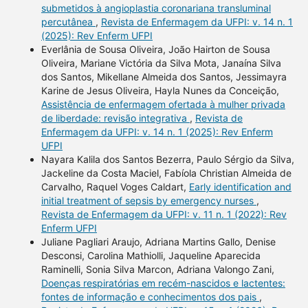
submetidos à angioplastia coronariana transluminal
percutânea
,
Revista de Enfermagem da UFPI: v. 14 n. 1
(2025): Rev Enferm UFPI
Everlânia de Sousa Oliveira, João Hairton de Sousa
Oliveira, Mariane Victória da Silva Mota, Janaína Silva
dos Santos, Mikellane Almeida dos Santos, Jessimayra
Karine de Jesus Oliveira, Hayla Nunes da Conceição,
Assistência de enfermagem ofertada à mulher privada
de liberdade: revisão integrativa
,
Revista de
Enfermagem da UFPI: v. 14 n. 1 (2025): Rev Enferm
UFPI
Nayara Kalila dos Santos Bezerra, Paulo Sérgio da Silva,
Jackeline da Costa Maciel, Fabíola Christian Almeida de
Carvalho, Raquel Voges Caldart,
Early identification and
initial treatment of sepsis by emergency nurses
,
Revista de Enfermagem da UFPI: v. 11 n. 1 (2022): Rev
Enferm UFPI
Juliane Pagliari Araujo, Adriana Martins Gallo, Denise
Desconsi, Carolina Mathiolli, Jaqueline Aparecida
Raminelli, Sonia Silva Marcon, Adriana Valongo Zani,
Doenças respiratórias em recém-nascidos e lactentes:
fontes de informação e conhecimentos dos pais
,