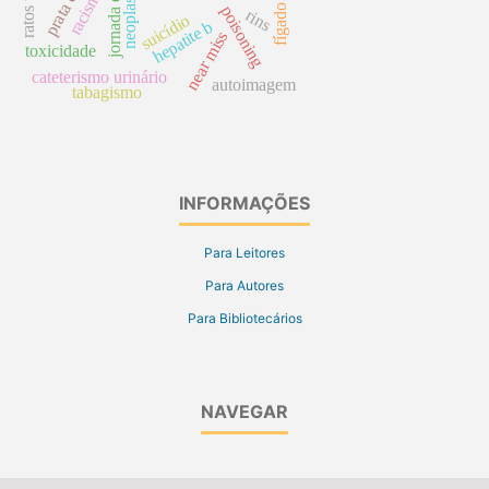
racismo
fígado
poisoning
rins
suicídio
hepatite b
near miss
toxicidade
cateterismo urinário
autoimagem
tabagismo
INFORMAÇÕES
Para Leitores
Para Autores
Para Bibliotecários
NAVEGAR