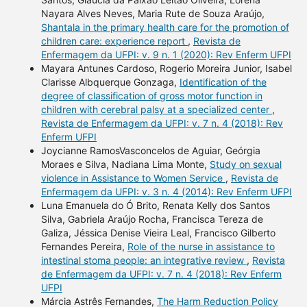
Nayara Alves Neves, Maria Rute de Souza Araújo,
Shantala in the primary health care for the promotion of
children care: experience report
,
Revista de
Enfermagem da UFPI: v. 9 n. 1 (2020): Rev Enferm UFPI
Mayara Antunes Cardoso, Rogerio Moreira Junior, Isabel
Clarisse Albquerque Gonzaga,
Identification of the
degree of classification of gross motor function in
children with cerebral palsy at a specialized center
,
Revista de Enfermagem da UFPI: v. 7 n. 4 (2018): Rev
Enferm UFPI
Joycianne RamosVasconcelos de Aguiar, Geórgia
Moraes e Silva, Nadiana Lima Monte,
Study on sexual
violence in Assistance to Women Service
,
Revista de
Enfermagem da UFPI: v. 3 n. 4 (2014): Rev Enferm UFPI
Luna Emanuela do Ó Brito, Renata Kelly dos Santos
Silva, Gabriela Araújo Rocha, Francisca Tereza de
Galiza, Jéssica Denise Vieira Leal, Francisco Gilberto
Fernandes Pereira,
Role of the nurse in assistance to
intestinal stoma people: an integrative review
,
Revista
de Enfermagem da UFPI: v. 7 n. 4 (2018): Rev Enferm
UFPI
Márcia Astrês Fernandes,
The Harm Reduction Policy