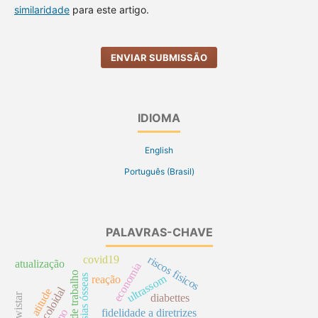
similaridade
para este artigo.
ENVIAR SUBMISSÃO
IDIOMA
English
Português (Brasil)
PALAVRAS-CHAVE
riscos físicos
covid19
atualização
economia
jornada de trabalho
ultrassom
neoplasias ósseas
reação
prata coloidal
atitude
ratos wistar
diabettes
fidelidade a diretrizes