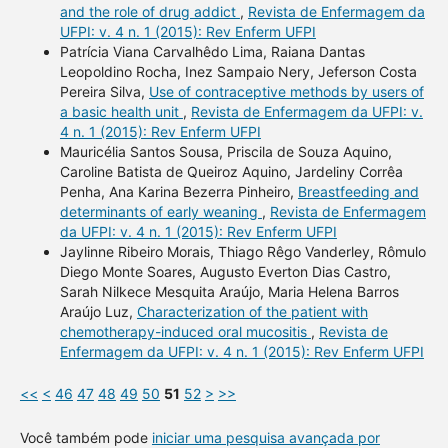
and the role of drug addict
,
Revista de Enfermagem da
UFPI: v. 4 n. 1 (2015): Rev Enferm UFPI
Patrícia Viana Carvalhêdo Lima, Raiana Dantas
Leopoldino Rocha, Inez Sampaio Nery, Jeferson Costa
Pereira Silva,
Use of contraceptive methods by users of
a basic health unit
,
Revista de Enfermagem da UFPI: v.
4 n. 1 (2015): Rev Enferm UFPI
Mauricélia Santos Sousa, Priscila de Souza Aquino,
Caroline Batista de Queiroz Aquino, Jardeliny Corrêa
Penha, Ana Karina Bezerra Pinheiro,
Breastfeeding and
determinants of early weaning
,
Revista de Enfermagem
da UFPI: v. 4 n. 1 (2015): Rev Enferm UFPI
Jaylinne Ribeiro Morais, Thiago Rêgo Vanderley, Rômulo
Diego Monte Soares, Augusto Everton Dias Castro,
Sarah Nilkece Mesquita Araújo, Maria Helena Barros
Araújo Luz,
Characterization of the patient with
chemotherapy-induced oral mucositis
,
Revista de
Enfermagem da UFPI: v. 4 n. 1 (2015): Rev Enferm UFPI
<<
<
46
47
48
49
50
51
52
>
>>
Você também pode
iniciar uma pesquisa avançada por