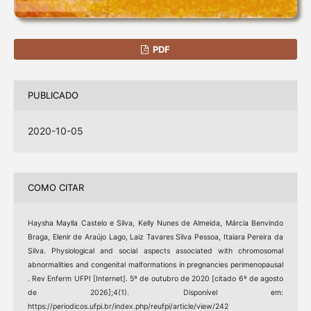
PDF
PUBLICADO
2020-10-05
COMO CITAR
Haysha Maylla Castelo e Silva, Kelly Nunes de Almeida, Márcia Benvindo
Braga, Elenir de Araújo Lago, Laiz Tavares Silva Pessoa, Itaiara Pereira da
Silva. Physiological and social aspects associated with chromosomal
abnormalities and congenital malformations in pregnancies perimenopausal
. Rev Enferm UFPI [Internet]. 5º de outubro de 2020 [citado 6º de agosto
de 2026];4(1). Disponível em:
https://periodicos.ufpi.br/index.php/reufpi/article/view/242