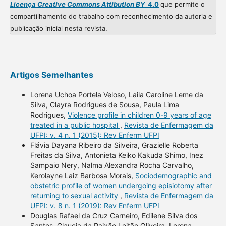
Licença Creative Commons Attibution BY
4.0
que permite o
compartilhamento do trabalho com reconhecimento da autoria e
publicação inicial nesta revista.
Artigos Semelhantes
Lorena Uchoa Portela Veloso, Laila Caroline Leme da
Silva, Clayra Rodrigues de Sousa, Paula Lima
Rodrigues,
Violence profile in children 0-9 years of age
treated in a public hospital
,
Revista de Enfermagem da
UFPI: v. 4 n. 1 (2015): Rev Enferm UFPI
Flávia Dayana Ribeiro da Silveira, Grazielle Roberta
Freitas da Silva, Antonieta Keiko Kakuda Shimo, Inez
Sampaio Nery, Nalma Alexandra Rocha Carvalho,
Kerolayne Laiz Barbosa Morais,
Sociodemographic and
obstetric profile of women undergoing episiotomy after
returning to sexual activity
,
Revista de Enfermagem da
UFPI: v. 8 n. 1 (2019): Rev Enferm UFPI
Douglas Rafael da Cruz Carneiro, Edilene Silva dos
Santos, Glaucia da Paixão Leitão Oliveira, Lorena