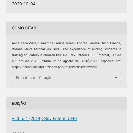
2020-10-04
COMO CITAR
Anna Karla Viera, Samantha Larissa Torres, Andrea Ferreira Ouchi Franca,
Rosane Meire Munhak da Silva. The experience of nursing students in
training educators in children first aid. Rev Enferm UFPI [Internet]. 4º de
outubro de 2020 [citado 7º de agosto de 2026];3(4). Disponível em:
https://periodicos.ufpi.br/index.php/reufpi/article/view/219
Fomatos de Citação
EDIÇÃO
v. 3 n. 4 (2014): Rev Enferm UFPI