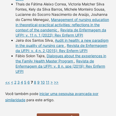
Thais de Fátima Aleixo Correa, Victoria Malcher Silva
Fontes, Kely da Silva Barros, Michele Monteiro Sousa,
Lucianne do Socorro Nascimento de Araújo, Jouhanna
do Carmo Menegaz,
Management of nursing education
in theoretical-practical activities: reflections in the
context of the pandemic
,
Revista de Enfermagem da
UFPI: v. 11 n. 1 (2022): Rev Enferm UFPI
Jaira dos Santos Silva,
Audit in health: a new paradigm
in the quality of nursing care
,
Revista de Enfermagem
da UFPI: v. 4 n. 2 (2015): Rev Enferm UFPI
Fábio Solon Tajra,
Dialogues about the experiences in
the Family Health Master Program
,
Revista de
Enfermagem da UFPI: v. 8 n. spe (2019): Rev Enferm
UFPI
<<
<
2
3
4
5
6
7
8
9
10
11
>
>>
Você também pode
iniciar uma pesquisa avançada por
similaridade
para este artigo.