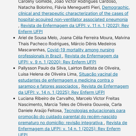
Caroliny Gomilde, João Victor Rodrigues Cardoso,
Natacha Bolorino, Flávia Meneguetti Pieri,
Demographic,
clinical and therapeutic characterization of the cases of
hospital-acquired non-ventilator associated pneumonia
,
Revista de Enfermagem da UFPI: v. 11 n. 1 (2022): Rev
Enferm UFPI
Ariel de Sousa Melo, Joana Célia Ferreira Moura, Malvina
Thais Pacheco Rodrigues, Márcio Dênis Medeiros
Mascarenhas,
Covid-19 mortality among nursing
professionals in Brazil
,
Revista de Enfermagem da
UFPI: v. 9 n. 1 (2020): Rev Enferm UFPI
Pallysson Paulo da Silva, Lairton Batista de Oliveira,
Luisa Helena de Oliveira Lima,
Situação vacinal de
estudantes de enfermagem e medicina contra o
sarampo e fatores associados
,
Revista de Enfermagem
da UFPI: v. 14 n. 1 (2025): Rev Enferm UFPI
Luciana Ribeiro de Carvalho, Marcelo Victor Freitas
Nascimento, Marcia Teles de Oliveira Gouveia, Carla
Daniele Araújo Feitosa,
Tecnologias educacionais para
promoção do cuidado parental do recém-nascido
prematuro no domicílio: revisão integrativa
,
Revista de
Enfermagem da UFPI: v. 14 n. 1 (2025): Rev Enferm
UFPI