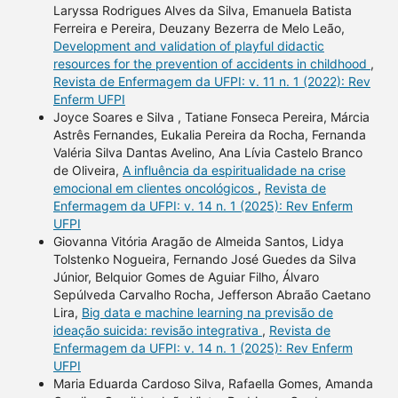
Laryssa Rodrigues Alves da Silva, Emanuela Batista
Ferreira e Pereira, Deuzany Bezerra de Melo Leão,
Development and validation of playful didactic
resources for the prevention of accidents in childhood
,
Revista de Enfermagem da UFPI: v. 11 n. 1 (2022): Rev
Enferm UFPI
Joyce Soares e Silva , Tatiane Fonseca Pereira, Márcia
Astrês Fernandes, Eukalia Pereira da Rocha, Fernanda
Valéria Silva Dantas Avelino, Ana Lívia Castelo Branco
de Oliveira,
A influência da espiritualidade na crise
emocional em clientes oncológicos
,
Revista de
Enfermagem da UFPI: v. 14 n. 1 (2025): Rev Enferm
UFPI
Giovanna Vitória Aragão de Almeida Santos, Lidya
Tolstenko Nogueira, Fernando José Guedes da Silva
Júnior, Belquior Gomes de Aguiar Filho, Álvaro
Sepúlveda Carvalho Rocha, Jefferson Abraão Caetano
Lira,
Big data e machine learning na previsão de
ideação suicida: revisão integrativa
,
Revista de
Enfermagem da UFPI: v. 14 n. 1 (2025): Rev Enferm
UFPI
Maria Eduarda Cardoso Silva, Rafaella Gomes, Amanda