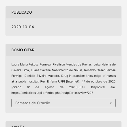
PUBLICADO
2020-10-04
COMO CITAR
Laura Maria Feitosa Formiga, Rivelilson Mendes de Freitas, Luisa Helena de
Oliveira Lima, Luana Savana Nascimento de Sousa, Ronaldo César Feitosa
Formiga, Danielle Silveira Macedo. Drug interaction: knowledge of nurses
at a public hospital. Rev Enferm UFPI [Internet]. 4º de outubro de 2020
[citado 8º de agosto de 2026];3(4). Disponível em:
https://periodicos.ufpi.br/index.php/reufpi/article/view/207
Fomatos de Citação