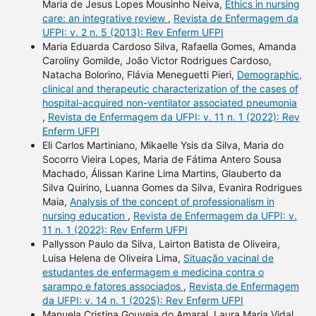
Maria de Jesus Lopes Mousinho Neiva,
Ethics in nursing
care: an integrative review
,
Revista de Enfermagem da
UFPI: v. 2 n. 5 (2013): Rev Enferm UFPI
Maria Eduarda Cardoso Silva, Rafaella Gomes, Amanda
Caroliny Gomilde, João Victor Rodrigues Cardoso,
Natacha Bolorino, Flávia Meneguetti Pieri,
Demographic,
clinical and therapeutic characterization of the cases of
hospital-acquired non-ventilator associated pneumonia
,
Revista de Enfermagem da UFPI: v. 11 n. 1 (2022): Rev
Enferm UFPI
Eli Carlos Martiniano, Mikaelle Ysis da Silva, Maria do
Socorro Vieira Lopes, Maria de Fátima Antero Sousa
Machado, Álissan Karine Lima Martins, Glauberto da
Silva Quirino, Luanna Gomes da Silva, Evanira Rodrigues
Maia,
Analysis of the concept of professionalism in
nursing education
,
Revista de Enfermagem da UFPI: v.
11 n. 1 (2022): Rev Enferm UFPI
Pallysson Paulo da Silva, Lairton Batista de Oliveira,
Luisa Helena de Oliveira Lima,
Situação vacinal de
estudantes de enfermagem e medicina contra o
sarampo e fatores associados
,
Revista de Enfermagem
da UFPI: v. 14 n. 1 (2025): Rev Enferm UFPI
Manuela Cristina Gouveia do Amaral, Laura Maria Vidal