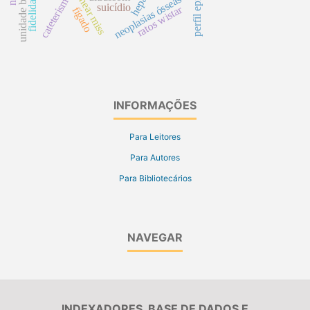
neoplasias ósseas
near miss
suicídio
ratos wistar
fígado
INFORMAÇÕES
Para Leitores
Para Autores
Para Bibliotecários
NAVEGAR
INDEXADORES, BASE DE DADOS E