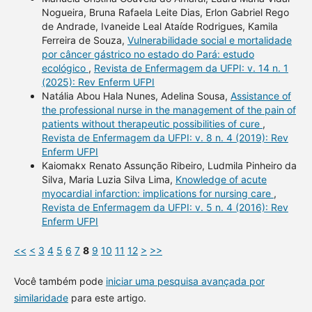
Nogueira, Bruna Rafaela Leite Dias, Erlon Gabriel Rego
de Andrade, Ivaneide Leal Ataíde Rodrigues, Kamila
Ferreira de Souza,
Vulnerabilidade social e mortalidade
por câncer gástrico no estado do Pará: estudo
ecológico
,
Revista de Enfermagem da UFPI: v. 14 n. 1
(2025): Rev Enferm UFPI
Natália Abou Hala Nunes, Adelina Sousa,
Assistance of
the professional nurse in the management of the pain of
patients without therapeutic possibilities of cure
,
Revista de Enfermagem da UFPI: v. 8 n. 4 (2019): Rev
Enferm UFPI
Kaiomakx Renato Assunção Ribeiro, Ludmila Pinheiro da
Silva, Maria Luzia Silva Lima,
Knowledge of acute
myocardial infarction: implications for nursing care
,
Revista de Enfermagem da UFPI: v. 5 n. 4 (2016): Rev
Enferm UFPI
<<
<
3
4
5
6
7
8
9
10
11
12
>
>>
Você também pode
iniciar uma pesquisa avançada por
similaridade
para este artigo.