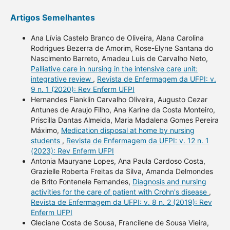
Artigos Semelhantes
Ana Lívia Castelo Branco de Oliveira, Alana Carolina
Rodrigues Bezerra de Amorim, Rose-Elyne Santana do
Nascimento Barreto, Amadeu Luis de Carvalho Neto,
Palliative care in nursing in the intensive care unit:
integrative review
,
Revista de Enfermagem da UFPI: v.
9 n. 1 (2020): Rev Enferm UFPI
Hernandes Flanklin Carvalho Oliveira, Augusto Cezar
Antunes de Araujo Filho, Ana Karine da Costa Monteiro,
Priscilla Dantas Almeida, Maria Madalena Gomes Pereira
Máximo,
Medication disposal at home by nursing
students
,
Revista de Enfermagem da UFPI: v. 12 n. 1
(2023): Rev Enferm UFPI
Antonia Mauryane Lopes, Ana Paula Cardoso Costa,
Grazielle Roberta Freitas da Silva, Amanda Delmondes
de Brito Fontenele Fernandes,
Diagnosis and nursing
activities for the care of patient with Crohn's disease
,
Revista de Enfermagem da UFPI: v. 8 n. 2 (2019): Rev
Enferm UFPI
Gleciane Costa de Sousa, Francilene de Sousa Vieira,