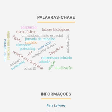
PALAVRAS-CHAVE
adaptação
fatores biológicos
riscos físicos
relações mãe-filho
dimensionamento espacial
autoimagem
fígado
jornada de trabalho
morte materna
near miss
suicídio
neoplasias ósseas
ultrassom
hepatite b
poisoning
resiliência psicológica
rins
cateterismo urinário
racismo
economia
atitude
reação
atualização
covid19
INFORMAÇÕES
Para Leitores