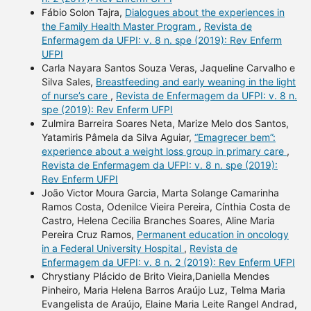
Fábio Solon Tajra,
Dialogues about the experiences in
the Family Health Master Program
,
Revista de
Enfermagem da UFPI: v. 8 n. spe (2019): Rev Enferm
UFPI
Carla Nayara Santos Souza Veras, Jaqueline Carvalho e
Silva Sales,
Breastfeeding and early weaning in the light
of nurse’s care
,
Revista de Enfermagem da UFPI: v. 8 n.
spe (2019): Rev Enferm UFPI
Zulmira Barreira Soares Neta, Marize Melo dos Santos,
Yatamiris Pâmela da Silva Aguiar,
“Emagrecer bem”:
experience about a weight loss group in primary care
,
Revista de Enfermagem da UFPI: v. 8 n. spe (2019):
Rev Enferm UFPI
João Victor Moura Garcia, Marta Solange Camarinha
Ramos Costa, Odenilce Vieira Pereira, Cínthia Costa de
Castro, Helena Cecilia Branches Soares, Aline Maria
Pereira Cruz Ramos,
Permanent education in oncology
in a Federal University Hospital
,
Revista de
Enfermagem da UFPI: v. 8 n. 2 (2019): Rev Enferm UFPI
Chrystiany Plácido de Brito Vieira,Daniella Mendes
Pinheiro, Maria Helena Barros Araújo Luz, Telma Maria
Evangelista de Araújo, Elaine Maria Leite Rangel Andrad,