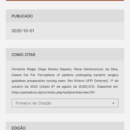
PUBLICADO
2020-10-01
COMO CITAR
Fernando Riegel, Diego Silveira Siqueira, Flávia Giendruckzac da Silva,
Daiane Dal Pai. Perceptions of patients undergoing bariatric surgery
guidelines preoperative nursing team. Rev Enferm UFPI [Internet]. 1º de
outubro de 2020 [citado 6º de agosto de 2026];3(3). Disponível em:
https://periodicos.ufpi.br/index.php/reufpi/article/view/191
Fomatos de Citação
EDIÇÃO