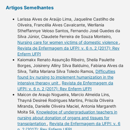
Artigos Semelhantes
Larissa Alves de Araújo Lima, Jaqueline Castilho de
Oliveira, Francélia Alves Cavalcante, Werllania
Stheffannye Veloso Santos, Fernando José Guedes da
Silva Júnior, Claudete Ferreira de Souza Monteiro,
Nursing care for women victims of domestic violence
,
Revista de Enfermagem da UFPI: v. 6 n. 2 (2017): Rev
Enferm UFPI
Kaiomakx Renato Assunção Ribeiro, Sheila Paulette
Borges, Joisireny Alliny Silva Balduino, Fabiana Alves da
Silva, Talita Mariana Silva Toledo Ramos,
Difficulties
found by nursing to implement humanization in the
intensive therapy unit
,
Revista de Enfermagem da
UFPI: v. 6 n. 2 (2017): Rev Enferm UFPI
Maicon de Araujo Nogueira, Marcio Almeida Lins,
Thayná Desireé Rodrigues Martins, Priscila Oliveira
Miranda, Danielle Oliveira Maciel, Antonia Margareth
Moita Sá,
Knowledge of undergraduation teachers in
nursing about donation of organs and tissues for
transplantation
,
Revista de Enfermagem da UFPI: v. 6
n. 2 (2017): Rev Enferm UFPI