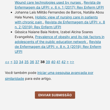
Wound care technologies used by nurses
,
Revista de
Enfermagem da UFPI: v. 6 n. 1 (2017): Rev Enferm UFPI
Johanna Laís Militão Fernandes de Barros, Natália Abou
Hala Nunes,
Holistic view of nursing care in patients
with chronic pain
,
Revista de Enfermagem da UFPI: v. 8
n. 2 (2019): Rev Enferm UFPI
Géssica Naiane Baia Nobre, Izabel Alcina Soares
Evangelista,
Prevalence of obesity and its risk factors in
adolescents of the public education network
,
Revista
de Enfermagem da UFPI: v. 8 n. 3 (2019): Rev Enferm
UFPI
<<
<
33
34
35
36
37
38
39
40
41
42
>
>>
Você também pode
iniciar uma pesquisa avançada por
similaridade
para este artigo.
ENVIAR SUBMISSÃO