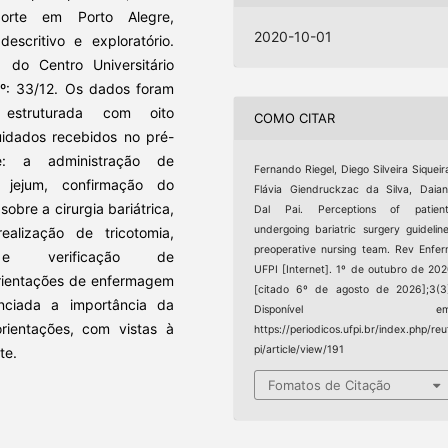
porte em Porto Alegre,
2020-10-01
escritivo e exploratório.
do Centro Universitário
º: 33/12. Os dados foram
estruturada com oito
COMO CITAR
idados recebidos no pré-
e: a administração de
Fernando Riegel, Diego Silveira Siqueir
o jejum, confirmação do
Flávia Giendruckzac da Silva, Daia
obre a cirurgia bariátrica,
Dal Pai. Perceptions of patient
undergoing bariatric surgery guidelin
alização de tricotomia,
preoperative nursing team. Rev Enfe
 e verificação de
UFPI [Internet]. 1º de outubro de 20
orientações de enfermagem
[citado 6º de agosto de 2026];3(3
nciada a importância da
Disponível em
ientações, com vistas à
https://periodicos.ufpi.br/index.php/reu
pi/article/view/191
te.
Fomatos de Citação