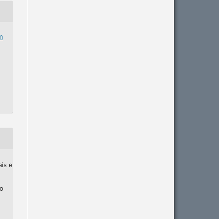
m
ais e
ho