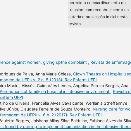
permite o compartilhamento do
trabalho com reconhecimento da
autoria e publicação inicial nesta
revista.
olence against women: giving upthe complaint
,
Revista de Enferma
Rodrigues de Paiva, Anna Maria Chiesa,
Clown Theatre on Hospitalize
rmagem da UFPI: v. 2 n. 5 (2013): Rev Enferm UFPI
ra Maciel, Alisséia Guimarães Lemes, Angélica Pereira Borges, Ana
Perceptions of family on hospital in intensive environment
,
Revista 
 Enferm UFPI
ilho de Oliveira, Francélia Alves Cavalcante, Werllania Stheffannye
va Júnior, Claudete Ferreira de Souza Monteiro,
Nursing care for w
fermagem da UFPI: v. 6 n. 2 (2017): Rev Enferm UFPI
ulette Borges, Joisireny Alliny Silva Balduino, Fabiana Alves da Silv
ties found by nursing to implement humanization in the intensive ther