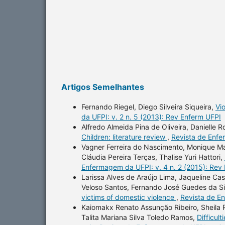
Artigos Semelhantes
Fernando Riegel, Diego Silveira Siqueira,
Vi
da UFPI: v. 2 n. 5 (2013): Rev Enferm UFPI
Alfredo Almeida Pina de Oliveira, Danielle 
Children: literature review
,
Revista de Enfe
Vagner Ferreira do Nascimento, Monique Mai
Cláudia Pereira Terças, Thalise Yuri Hattori,
Enfermagem da UFPI: v. 4 n. 2 (2015): Rev
Larissa Alves de Araújo Lima, Jaqueline Cast
Veloso Santos, Fernando José Guedes da Sil
victims of domestic violence
,
Revista de En
Kaiomakx Renato Assunção Ribeiro, Sheila Pa
Talita Mariana Silva Toledo Ramos,
Difficul