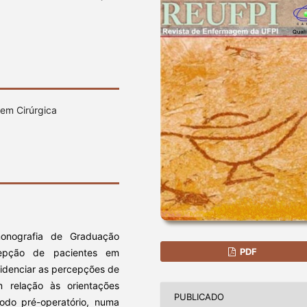
gem Cirúrgica
monografia de Graduação
PDF
ercepção de pacientes em
videnciar as percepções de
m relação às orientações
PUBLICADO
odo pré-operatório, numa