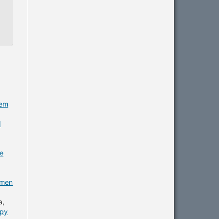
gem
d
de
omen
a,
apy