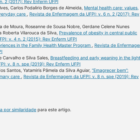
n. 2 (2017): Rev Enferm UFPI
lves, Carlos Podalirio Borges de Almeida,
Mental health care: values,
everyday care
,
Revista de Enfermagem da UFPI: v. 6 n. 2 (2017): Rev
anda de Moura, Roseanne de Sousa Nobre, Gerdane Celene Nunes
a Roberta Vilarouca da Silva,
Prevalence of obesity in central public
I: v. 4 n. 2 (2015): Rev Enferm UFPI
riences in the Family Health Master Program
,
Revista de Enfermag
PI
 Carvalho e Silva Sales,
Breastfeeding and early weaning in the light
I: v. 8 n. spe (2019): Rev Enferm UFPI
dos Santos, Yatamiris Pâmela da Silva Aguiar,
“Emagrecer bem”:
imary care
,
Revista de Enfermagem da UFPI: v. 8 n. spe (2019): Rev
a por similaridade
para este artigo.