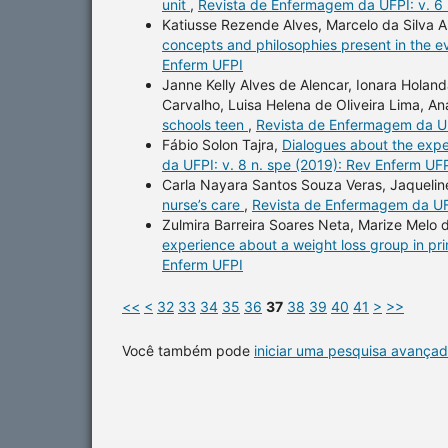
unit
,
Revista de Enfermagem da UFPI: v. 6 
Katiusse Rezende Alves, Marcelo da Silva A
concepts and philosophies present in the 
Enferm UFPI
Janne Kelly Alves de Alencar, Ionara Hol
Carvalho, Luisa Helena de Oliveira Lima, An
schools teen
,
Revista de Enfermagem da UFP
Fábio Solon Tajra,
Dialogues about the expe
da UFPI: v. 8 n. spe (2019): Rev Enferm UF
Carla Nayara Santos Souza Veras, Jaqueline
nurse’s care
,
Revista de Enfermagem da UFP
Zulmira Barreira Soares Neta, Marize Melo 
experience about a weight loss group in pr
Enferm UFPI
<<
<
32
33
34
35
36
37
38
39
40
41
>
>>
Você também pode
iniciar uma pesquisa avançad