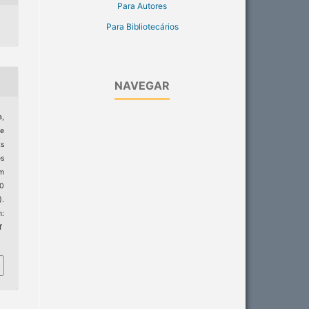
Para Autores
Para Bibliotecários
NAVEGAR
a,
ne
s
es
rm
20
).
:
f