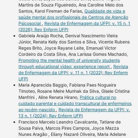
Martins de Souza Figueiredo, Ana Caroline Melo dos
Santos, Karol Fireman de Farias,
Qualidade de vida e
saúde mental dos profissionais de Centros de Atenção
Psicosocial
,
Revista de Enfermagem da UFPI: v. 15 n. 1
(2026): Rev Enferm UFPI
Gabriela Araújo Rocha, Denival Nascimento Vieira
Júnior, Renata Kelly dos Santos e Silva, Vicente Rubens
Reges Brito, Joyce Rayane Leite, Emanuel Victor
Cordeiro da Costa Silva, Ana Larissa Gomes Machado,
Promoting the mental health of university students
through educational video: experience report
,
Revista
de Enfermagem da UFPI: v. 11 n. 1 (2022): Rev Enferm
UFPI
Maria Aparecida Baggio, Fabiana Paes Nogueira
Timoteo, Rosane Meire Munhak da Silva, Gisele Cristina
Manfrini , Aline Renata Hirano,
Prática cultural no
cuidado parental e cuidado transcultural de enfermeiros
ao recém-nascido
,
Revista de Enfermagem da UFPI: v.
13 n. 1 (2024): Rev Enferm UFPI
Francisco Marcelo Leandro Cavalcante, Tatiane de
Sousa Paiva, Marcos Pires Campos, Joyce Mazza
Nunes Aragão , Eliany Nazaré Oliveira, Maria Adelane