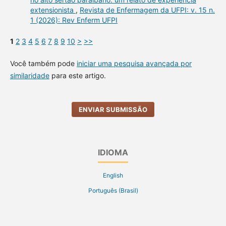
extensionista
,
Revista de Enfermagem da UFPI: v. 15 n.
1 (2026): Rev Enferm UFPI
1
2
3
4
5
6
7
8
9
10
>
>>
Você também pode
iniciar uma pesquisa avançada por
similaridade
para este artigo.
ENVIAR SUBMISSÃO
IDIOMA
English
Português (Brasil)