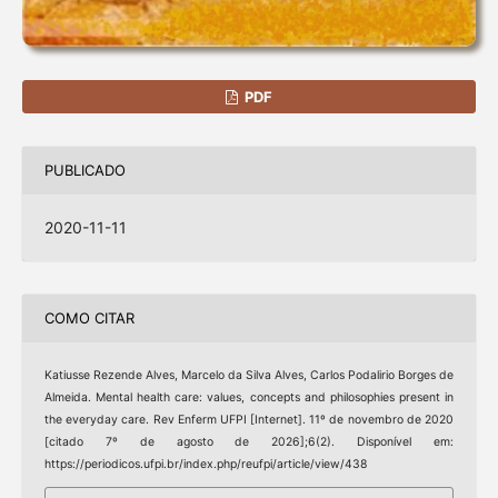
PDF
PUBLICADO
2020-11-11
COMO CITAR
Katiusse Rezende Alves, Marcelo da Silva Alves, Carlos Podalirio Borges de
Almeida. Mental health care: values, concepts and philosophies present in
the everyday care. Rev Enferm UFPI [Internet]. 11º de novembro de 2020
[citado 7º de agosto de 2026];6(2). Disponível em:
https://periodicos.ufpi.br/index.php/reufpi/article/view/438