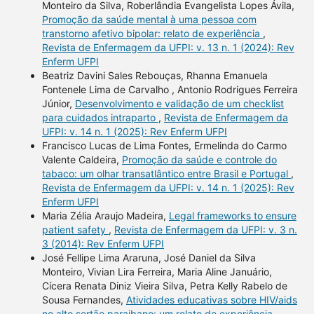
Monteiro da Silva, Roberlândia Evangelista Lopes Ávila,
Promoção da saúde mental à uma pessoa com
transtorno afetivo bipolar: relato de experiência
,
Revista de Enfermagem da UFPI: v. 13 n. 1 (2024): Rev
Enferm UFPI
Beatriz Davini Sales Rebouças, Rhanna Emanuela
Fontenele Lima de Carvalho , Antonio Rodrigues Ferreira
Júnior,
Desenvolvimento e validação de um checklist
para cuidados intraparto
,
Revista de Enfermagem da
UFPI: v. 14 n. 1 (2025): Rev Enferm UFPI
Francisco Lucas de Lima Fontes, Ermelinda do Carmo
Valente Caldeira,
Promoção da saúde e controle do
tabaco: um olhar transatlântico entre Brasil e Portugal
,
Revista de Enfermagem da UFPI: v. 14 n. 1 (2025): Rev
Enferm UFPI
Maria Zélia Araujo Madeira,
Legal frameworks to ensure
patient safety
,
Revista de Enfermagem da UFPI: v. 3 n.
3 (2014): Rev Enferm UFPI
José Fellipe Lima Araruna, José Daniel da Silva
Monteiro, Vivian Lira Ferreira, Maria Aline Januário,
Cícera Renata Diniz Vieira Silva, Petra Kelly Rabelo de
Sousa Fernandes,
Atividades educativas sobre HIV/aids
no alto sertão paraibano: um relato de experiência