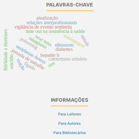
PALAVRAS-CHAVE
atualização
relações interprofissionais
vigilância de evento sentinela
time out na assistência à saúde
fidelidade a diretrizes
autoimagem
atitude
near miss
tabagismo
poisoning
ultrassom
neoplasias ósseas
diabettes
jornada de trabalho
hepatite b
suicídio
cateterismo urinário
reação
rins
fígado
INFORMAÇÕES
Para Leitores
Para Autores
Para Bibliotecários