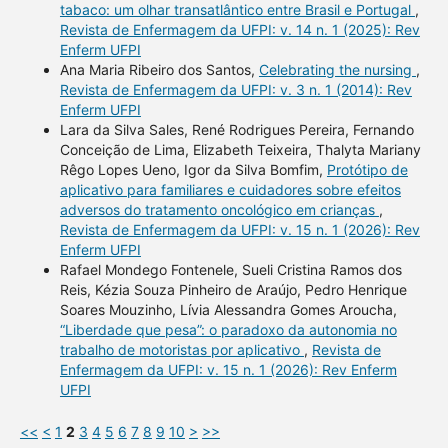
tabaco: um olhar transatlântico entre Brasil e Portugal
,
Revista de Enfermagem da UFPI: v. 14 n. 1 (2025): Rev
Enferm UFPI
Ana Maria Ribeiro dos Santos,
Celebrating the nursing
,
Revista de Enfermagem da UFPI: v. 3 n. 1 (2014): Rev
Enferm UFPI
Lara da Silva Sales, René Rodrigues Pereira, Fernando
Conceição de Lima, Elizabeth Teixeira, Thalyta Mariany
Rêgo Lopes Ueno, Igor da Silva Bomfim,
Protótipo de
aplicativo para familiares e cuidadores sobre efeitos
adversos do tratamento oncológico em crianças
,
Revista de Enfermagem da UFPI: v. 15 n. 1 (2026): Rev
Enferm UFPI
Rafael Mondego Fontenele, Sueli Cristina Ramos dos
Reis, Kézia Souza Pinheiro de Araújo, Pedro Henrique
Soares Mouzinho, Lívia Alessandra Gomes Aroucha,
“Liberdade que pesa”: o paradoxo da autonomia no
trabalho de motoristas por aplicativo
,
Revista de
Enfermagem da UFPI: v. 15 n. 1 (2026): Rev Enferm
UFPI
<<
<
1
2
3
4
5
6
7
8
9
10
>
>>