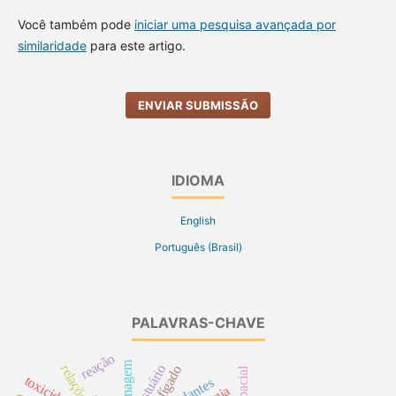
Você também pode
iniciar uma pesquisa avançada por
similaridade
para este artigo.
ENVIAR SUBMISSÃO
IDIOMA
English
Português (Brasil)
PALAVRAS-CHAVE
reação
vestuário
fígado
toxicidade