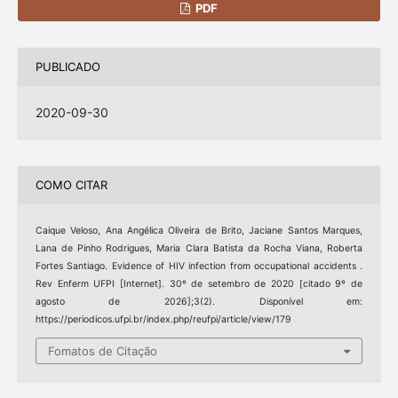
PDF
PUBLICADO
2020-09-30
COMO CITAR
Caique Veloso, Ana Angélica Oliveira de Brito, Jaciane Santos Marques,
Lana de Pinho Rodrigues, Maria Clara Batista da Rocha Viana, Roberta
Fortes Santiago. Evidence of HIV infection from occupational accidents .
Rev Enferm UFPI [Internet]. 30º de setembro de 2020 [citado 9º de
agosto de 2026];3(2). Disponível em:
https://periodicos.ufpi.br/index.php/reufpi/article/view/179
Fomatos de Citação