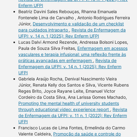
Enferm UFPI
Beatriz Davini Sales Rebouças, Rhanna Emanuela
Fontenele Lima de Carvalho , Antonio Rodrigues Ferreira
Júnior,
Desenvolvimento e validação de um checklist
para cuidados intraparto
,
Revista de Enfermagem da
UFPI: v. 14 n. 1 (2025): Rev Enferm UFPI
Lucas Dalvi Armond Rezende, Andressa Bolsoni Lopes,
Paula de Souza Silva Freitas,
Enfermagem em acessos
vasculares e terapia infusional: uma reflexão frente às
práticas avançadas em enfermagem
,
Revista de
Enfermagem da UFPI: v. 14 n. 1 (2025): Rev Enferm
UFPI
Gabriela Araújo Rocha, Denival Nascimento Vieira
Júnior, Renata Kelly dos Santos e Silva, Vicente Rubens
Reges Brito, Joyce Rayane Leite, Emanuel Victor
Cordeiro da Costa Silva, Ana Larissa Gomes Machado,
Promoting the mental health of university students
through educational video: experience report
,
Revista
de Enfermagem da UFPI: v. 11 n. 1 (2022): Rev Enferm
UFPI
Francisco Lucas de Lima Fontes, Ermelinda do Carmo
Valente Caldeira,
Promoção da saúde e controle do