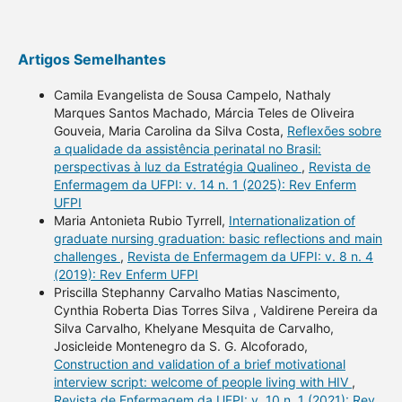
Artigos Semelhantes
Camila Evangelista de Sousa Campelo, Nathaly
Marques Santos Machado, Márcia Teles de Oliveira
Gouveia, Maria Carolina da Silva Costa,
Reflexões sobre
a qualidade da assistência perinatal no Brasil:
perspectivas à luz da Estratégia Qualineo
,
Revista de
Enfermagem da UFPI: v. 14 n. 1 (2025): Rev Enferm
UFPI
Maria Antonieta Rubio Tyrrell,
Internationalization of
graduate nursing graduation: basic reflections and main
challenges
,
Revista de Enfermagem da UFPI: v. 8 n. 4
(2019): Rev Enferm UFPI
Priscilla Stephanny Carvalho Matias Nascimento,
Cynthia Roberta Dias Torres Silva , Valdirene Pereira da
Silva Carvalho, Khelyane Mesquita de Carvalho,
Josicleide Montenegro da S. G. Alcoforado,
Construction and validation of a brief motivational
interview script: welcome of people living with HIV
,
Revista de Enfermagem da UFPI: v. 10 n. 1 (2021): Rev