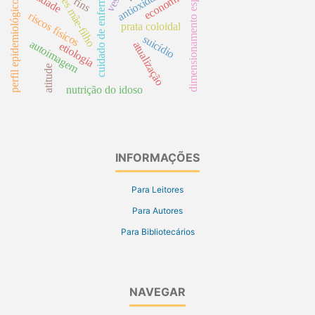
cuidado de enfermagem
relações mãe-filho
dimensionamento espacial
antioxidantes
economia
rins
perfil epidemiológico
riscos físicos
prata coloidal
suicídio
autoimagem
atualização
etiologia
atitude
nutrição do idoso
INFORMAÇÕES
Para Leitores
Para Autores
Para Bibliotecários
NAVEGAR