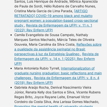
Santos, Luis Henrique de Andrade, Mônica Aparecida
de Paula de Sordi, Hélio Rubens de Carvalho Nunes,
Cristina Maria Garcia de Lima Parada,
[ARTIGO
RETRATADO] COVID-19 among black and mulatto
pregnant women: a population-based cross-sectional
study
,
Revista de Enfermagem da UFPI: v. 11 n. 1
(2022): Rev Enferm UFPI
Camila Evangelista de Sousa Campelo, Nathaly
Marques Santos Machado, Márcia Teles de Oliveira
Gouveia, Maria Carolina da Silva Costa,
Reflexões sobre
a qualidade da assistência perinatal no Brasil:
perspectivas à luz da Estratégia Qualineo
,
Revista de
Enfermagem da UFPI: v. 14 n. 1 (2025): Rev Enferm
UFPI
Maria Antonieta Rubio Tyrrell,
Internationalization of
graduate nursing graduation: basic reflections and main
challenges
,
Revista de Enfermagem da UFPI: v. 8 n. 4
(2019): Rev Enferm UFPI
Gabriela Araújo Rocha, Denival Nascimento Vieira
Júnior, Renata Kelly dos Santos e Silva, Vicente Rubens
Reges Brito, Joyce Rayane Leite, Emanuel Victor
Cordeiro da Costa Silva, Ana Larissa Gomes Machado,
Promoting the mental health of university students