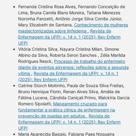
Fernanda Cristina Rosa Alves, Fernando Conceição de
Lima, Bruna Camila Blans Moreira, Tatiana Menezes
Noronha Panzetti, Antônio Jorge Silva Corrêa Júnior,
Mary Elizabeth de Santana,
Conhecimento de mulheres
mastectomizadas sobre linfedema
,
Revista de
Enfermagem da UFPI: v. 14 n. 1 (2025): Rev Enferm
UFPI
Vitória Cristina Silva, Nayara Cristina Milan, Simone
Albino da Silva, Roberta Seron Sanches , Zélia Marilda
Rodrigues Resck,
Processo de trabalho do enfermeiro
diante de eventos adversos: reflexões sobre a segunda
vítima
,
Revista de Enfermagem da UFPI: v. 14 n. 1
(2025): Rev Enferm UFPI
Catrine Storch Moitinho, Paula de Souza Silva Freitas,
Bruno Henrique Fiorin, Renan Alves Silva, Amália de
Fátima Lucena, Cândida Caniçali Primo, Walckíria Garcia
Romero Sipolatti,
Mapeamento cruzado para
fundamentar a prática clínica de enfermagem na
prevenção de quedas em adultos
,
Revista de
Enfermagem da UFPI: v. 14 n. 1 (2025): Rev Enferm
UFPI
Maria Aparecida Baggio, Fabiana Paes Nogueira