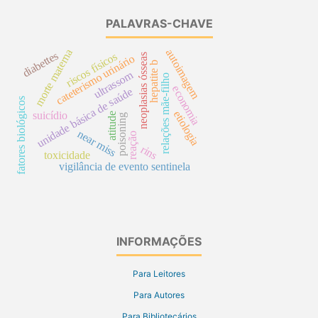
PALAVRAS-CHAVE
morte materna
autoimagem
diabettes
riscos físicos
neoplasias ósseas
cateterismo urinário
hepatite b
ultrassom
relações mãe-filho
economia
unidade básica de saúde
fatores biológicos
etiologia
suicídio
atitude
poisoning
near miss
reação
rins
toxicidade
vigilância de evento sentinela
INFORMAÇÕES
Para Leitores
Para Autores
Para Bibliotecários