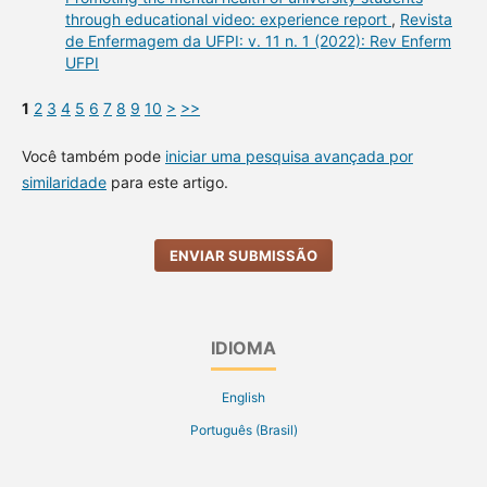
through educational video: experience report
,
Revista
de Enfermagem da UFPI: v. 11 n. 1 (2022): Rev Enferm
UFPI
1
2
3
4
5
6
7
8
9
10
>
>>
Você também pode
iniciar uma pesquisa avançada por
similaridade
para este artigo.
ENVIAR SUBMISSÃO
IDIOMA
English
Português (Brasil)