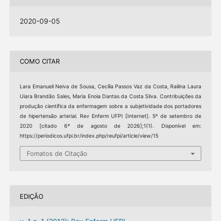
2020-09-05
COMO CITAR
Lara Emanueli Neiva de Sousa, Cecília Passos Vaz da Costa, Railina Laura
Uiara Brandão Sales, Maria Enoia Dantas da Costa Silva. Contribuições da
produção científica da enfermagem sobre a subjetividade dos portadores
de hipertensão arterial. Rev Enferm UFPI [Internet]. 5º de setembro de
2020 [citado 6º de agosto de 2026];1(1). Disponível em:
https://periodicos.ufpi.br/index.php/reufpi/article/view/15
Fomatos de Citação
EDIÇÃO