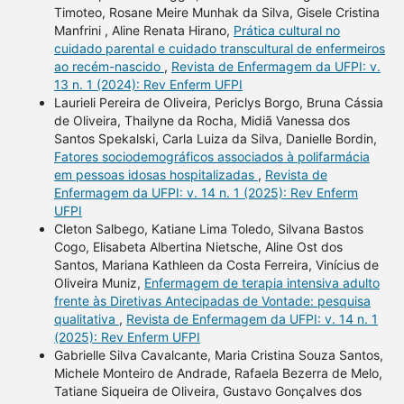
Timoteo, Rosane Meire Munhak da Silva, Gisele Cristina
Manfrini , Aline Renata Hirano,
Prática cultural no
cuidado parental e cuidado transcultural de enfermeiros
ao recém-nascido
,
Revista de Enfermagem da UFPI: v.
13 n. 1 (2024): Rev Enferm UFPI
Laurieli Pereira de Oliveira, Periclys Borgo, Bruna Cássia
de Oliveira, Thailyne da Rocha, Midiã Vanessa dos
Santos Spekalski, Carla Luiza da Silva, Danielle Bordin,
Fatores sociodemográficos associados à polifarmácia
em pessoas idosas hospitalizadas
,
Revista de
Enfermagem da UFPI: v. 14 n. 1 (2025): Rev Enferm
UFPI
Cleton Salbego, Katiane Lima Toledo, Silvana Bastos
Cogo, Elisabeta Albertina Nietsche, Aline Ost dos
Santos, Mariana Kathleen da Costa Ferreira, Vinícius de
Oliveira Muniz,
Enfermagem de terapia intensiva adulto
frente às Diretivas Antecipadas de Vontade: pesquisa
qualitativa
,
Revista de Enfermagem da UFPI: v. 14 n. 1
(2025): Rev Enferm UFPI
Gabrielle Silva Cavalcante, Maria Cristina Souza Santos,
Michele Monteiro de Andrade, Rafaela Bezerra de Melo,
Tatiane Siqueira de Oliveira, Gustavo Gonçalves dos