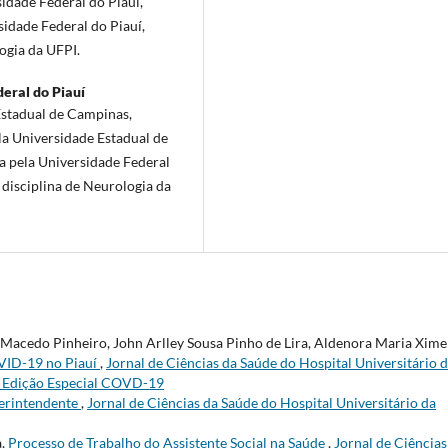
dade Federal do Piauí,
idade Federal do Piauí,
ogia da UFPI.
eral do Piauí
stadual de Campinas,
a Universidade Estadual de
 pela Universidade Federal
 disciplina de Neurologia da
 Macedo Pinheiro, John Arlley Sousa Pinho de Lira, Aldenora Maria Xim
OVID-19 no Piauí
,
Jornal de Ciências da Saúde do Hospital Universitário 
0): Edição Especial COVD-19
erintendente
,
Jornal de Ciências da Saúde do Hospital Universitário da
a,
Processo de Trabalho do Assistente Social na Saúde
,
Jornal de Ciências