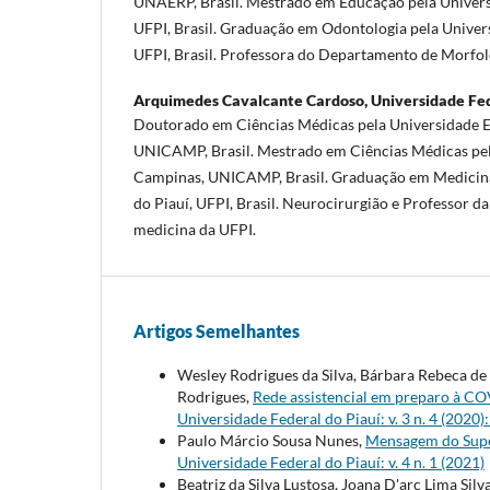
UNAERP, Brasil. Mestrado em Educação pela Universi
UFPI, Brasil. Graduação em Odontologia pela Univers
UFPI, Brasil. Professora do Departamento de Morfol
Arquimedes Cavalcante Cardoso,
Universidade Fed
Doutorado em Ciências Médicas pela Universidade E
UNICAMP, Brasil. Mestrado em Ciências Médicas pel
Campinas, UNICAMP, Brasil. Graduação em Medicina
do Piauí, UFPI, Brasil. Neurocirurgião e Professor da
medicina da UFPI.
Artigos Semelhantes
Wesley Rodrigues da Silva, Bárbara Rebeca de
Rodrigues,
Rede assistencial em preparo à C
Universidade Federal do Piauí: v. 3 n. 4 (202
Paulo Márcio Sousa Nunes,
Mensagem do Sup
Universidade Federal do Piauí: v. 4 n. 1 (2021)
Beatriz da Silva Lustosa, Joana D'arc Lima Silv