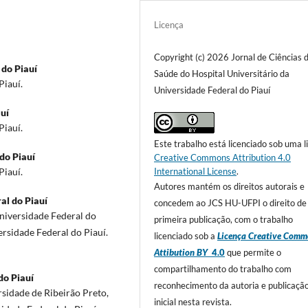
Licença
Copyright (c) 2026 Jornal de Ciências 
 do Piauí
Saúde do Hospital Universitário da
Piauí.
Universidade Federal do Piauí
uí
Piauí.
Este trabalho está licenciado sob uma l
do Piauí
Creative Commons Attribution 4.0
International License
.
Piauí.
Autores mantém os direitos autorais e
al do Piauí
concedem ao JCS HU-UFPI o direito de
niversidade Federal do
primeira publicação, com o trabalho
ersidade Federal do Piauí.
licenciado sob a
Licença Creative Comm
Attibution BY
4.0
que permite o
compartilhamento do trabalho com
do Piauí
reconhecimento da autoria e publicaçã
sidade de Ribeirão Preto,
inicial nesta revista.