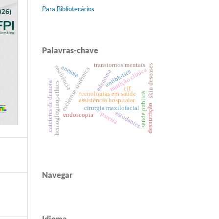
Para Bibliotecários
Palavras-chave
transtornos mentais
skin deseases
anemia
resiliência
esclerose sistêmica
nutrição clínica
antibiotics
adenoma
cateteres de demora
hemogloginopathies
cif
tecnologias em saúde
saúde publica
assistência hospitalar
desnutrição
cirurgia maxilofacial
estudantes
paresia
endoscopia
Navegar
Idioma