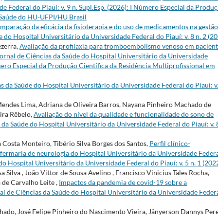
e Federal do Piauí: v. 9 n. Supl.Esp. (2026): I Número Especial da Produ
m Saúde do HU-UFPI/HU Brasil
mparação da eficácia da fisioterapia e do uso de medicamentos na gestão
 do Hospital Universitário da Universidade Federal do Piauí: v. 8 n. 2 (2
ezerra,
Avaliação da profilaxia para tromboembolismo venoso em pacient
ornal de Ciências da Saúde do Hospital Universitário da Universidade
Número Especial da Produção Científica da Residência Multiprofissional em
s da Saúde do Hospital Universitário da Universidade Federal do Piauí: v.
endes Lima, Adriana de Oliveira Barros, Nayana Pinheiro Machado de
ira Rêbelo,
Avaliação do nível da qualidade e funcionalidade do sono de
 da Saúde do Hospital Universitário da Universidade Federal do Piauí: v. 8
 Costa Monteiro, Tibério Silva Borges dos Santos,
Perfil clínico-
fermaria de neurologia do Hospital Universitário da Universidade Feder
o Hospital Universitário da Universidade Federal do Piauí: v. 5 n. 1 (202
 Silva , João Vittor de Sousa Avelino , Francisco Vinicius Tales Rocha,
de Carvalho Leite ,
Impactos da pandemia de covid-19 sobre a
al de Ciências da Saúde do Hospital Universitário da Universidade Feder
chado, José Felipe Pinheiro do Nascimento Vieira, Jânyerson Dannys Per