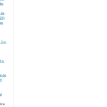
ção
 da
025)
es
 1 n.
 n.
al do
2)
al
eira