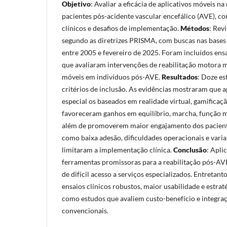
Objetivo
: Avaliar a eficácia de aplicativos móveis n
pacientes pós-acidente vascular encefálico (AVE), c
clínicos e desafios de implementação.
Métodos
: Rev
segundo as diretrizes PRISMA, com buscas nas base
entre 2005 e fevereiro de 2025. Foram incluídos ens
que avaliaram intervenções de reabilitação motora m
móveis em indivíduos pós-AVE.
Resultados
: Doze e
critérios de inclusão. As evidências mostraram que a
especial os baseados em realidade virtual, gamificaçã
favoreceram ganhos em equilíbrio, marcha, função m
além de promoverem maior engajamento dos pacient
como baixa adesão, dificuldades operacionais e vari
limitaram a implementação clínica.
Conclusão
: Apli
ferramentas promissoras para a reabilitação pós-AV
de difícil acesso a serviços especializados. Entretan
ensaios clínicos robustos, maior usabilidade e estra
como estudos que avaliem custo-benefício e integr
convencionais.