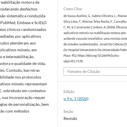
a reabilitação motora de
onsiderando desfechos
Como Citar
isão sistemática conduzida
de Sousa Avelino, G., Sabino Oliveira, L., Maria
Silva Lima, T., Vinicius Teles Rocha, F., Carvalho
s PubMed, Embase e SciELO
C. M., & Cavalcante Cardoso, A. (2026). Eficácia
aios clínicos randomizados
aplicativos móveis na reabilitação motora pós
ediadas por aplicativos
acidente vascular encefálico: uma revisão sis
studos atenderam aos
de estudos randomizados.
Jornal De Ciências D
plicativos móveis, em
Do Hospital Universitário Da Universidade Fede
Piauí
,
9
(1). https://doi.org/10.26694/jcshu-
o e telereabilitação,
ufpi.v9i1.7178
otora e qualidade de vida,
es. Contudo, barreiras
Fomatos de Citação
abilidade nos protocolos
cativos móveis representam
E, sobretudo em contextos
Edição
to, sua incorporação requer
v. 9 n. 1 (2026)
tégias de personalização, bem
ação com métodos
Seção
Revisão