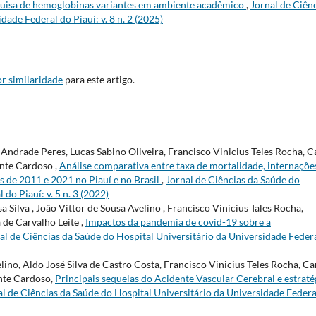
uisa de hemoglobinas variantes em ambiente acadêmico
,
Jornal de Ciên
ade Federal do Piauí: v. 8 n. 2 (2025)
r similaridade
para este artigo.
Andrade Peres, Lucas Sabino Oliveira, Francisco Vinicius Teles Rocha, C
nte Cardoso ,
Análise comparativa entre taxa de mortalidade, internaçõe
s de 2011 e 2021 no Piauí e no Brasil
,
Jornal de Ciências da Saúde do
do Piauí: v. 5 n. 3 (2022)
 Silva , João Vittor de Sousa Avelino , Francisco Vinicius Tales Rocha,
de Carvalho Leite ,
Impactos da pandemia de covid-19 sobre a
al de Ciências da Saúde do Hospital Universitário da Universidade Feder
ino, Aldo José Silva de Castro Costa, Francisco Vinicius Teles Rocha, Ca
nte Cardoso,
Principais sequelas do Acidente Vascular Cerebral e estraté
al de Ciências da Saúde do Hospital Universitário da Universidade Federa