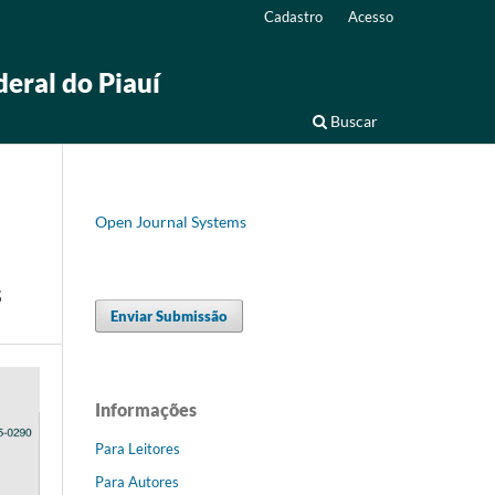
Cadastro
Acesso
deral do Piauí
Buscar
Open Journal Systems
s
Enviar Submissão
Informações
Para Leitores
Para Autores