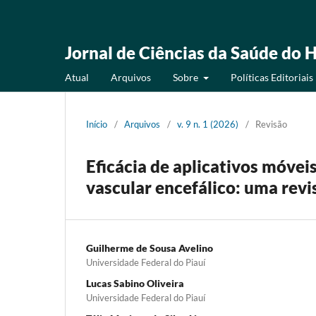
Jornal de Ciências da Saúde do H
Atual
Arquivos
Sobre
Políticas Editoriais
Início
/
Arquivos
/
v. 9 n. 1 (2026)
/
Revisão
Eficácia de aplicativos móvei
vascular encefálico: uma rev
Guilherme de Sousa Avelino
Universidade Federal do Piauí
Lucas Sabino Oliveira
Universidade Federal do Piauí