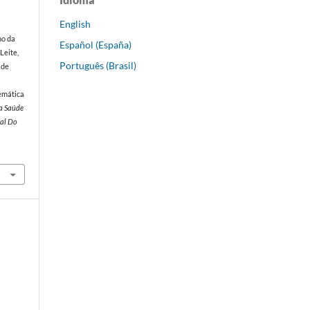
English
no da
Español (España)
 Leite,
Português (Brasil)
 de
-
temática
a Saúde
ral Do