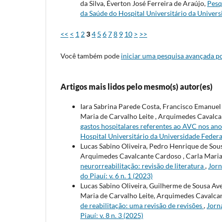
da Silva, Éverton José Ferreira de Araújo,
Pesq
da Saúde do Hospital Universitário da Universid
<<
<
1
2
3
4
5
6
7
8
9
10
>
>>
Você também pode
iniciar uma pesquisa avançada po
Artigos mais lidos pelo mesmo(s) autor(es)
Iara Sabrina Parede Costa, Francisco Emanuel 
Maria de Carvalho Leite , Arquimedes Cavalca
gastos hospitalares referentes ao AVC nos ano
Hospital Universitário da Universidade Federal 
Lucas Sabino Oliveira, Pedro Henrique de Sousa
Arquimedes Cavalcante Cardoso , Carla Maria 
neurorreabilitação: revisão de literatura
,
Jorn
do Piauí: v. 6 n. 1 (2023)
Lucas Sabino Oliveira, Guilherme de Sousa Avel
Maria de Carvalho Leite, Arquimedes Cavalca
de reabilitação: uma revisão de revisões
,
Jorn
Piauí: v. 8 n. 3 (2025)