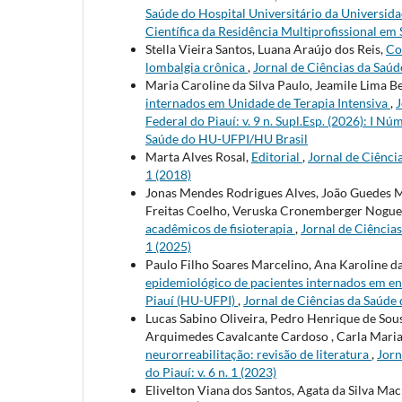
Saúde do Hospital Universitário da Universidad
Científica da Residência Multiprofissional e
Stella Vieira Santos, Luana Araújo dos Reis,
Co
lombalgia crônica
,
Jornal de Ciências da Saúde
Maria Caroline da Silva Paulo, Jeamile Lima B
internados em Unidade de Terapia Intensiva
,
J
Federal do Piauí: v. 9 n. Supl.Esp. (2026): I 
Saúde do HU-UFPI/HU Brasil
Marta Alves Rosal,
Editorial
,
Jornal de Ciência
1 (2018)
Jonas Mendes Rodrigues Alves, João Guedes M
Freitas Coelho, Veruska Cronemberger Nogue
acadêmicos de fisioterapia
,
Jornal de Ciências
1 (2025)
Paulo Filho Soares Marcelino, Ana Karoline da
epidemiológico de pacientes internados em en
Piauí (HU-UFPI)
,
Jornal de Ciências da Saúde d
Lucas Sabino Oliveira, Pedro Henrique de Sousa
Arquimedes Cavalcante Cardoso , Carla Maria 
neurorreabilitação: revisão de literatura
,
Jorn
do Piauí: v. 6 n. 1 (2023)
Elivelton Viana dos Santos, Agata da Silva Ma