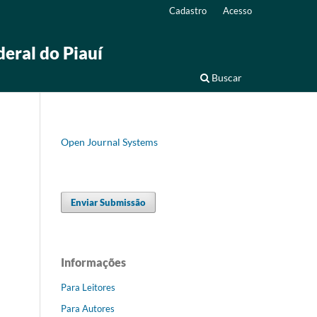
Cadastro
Acesso
deral do Piauí
Buscar
Open Journal Systems
Enviar Submissão
Informações
Para Leitores
Para Autores