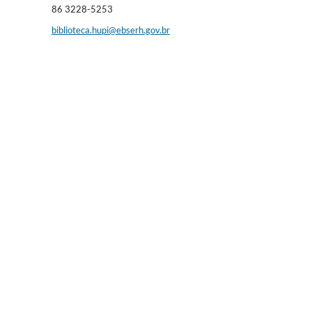
86 3228-5253
biblioteca.hupi@ebserh.gov.br