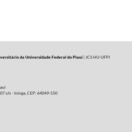
versitário da Universidade Federal do Piauí
| JCS HU-UFPI
iauí
07 s/n - Ininga, CEP: 64049-550