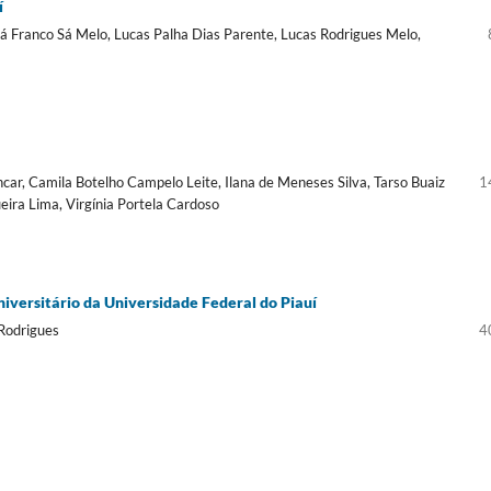
í
á Franco Sá Melo, Lucas Palha Dias Parente, Lucas Rodrigues Melo,
car, Camila Botelho Campelo Leite, Ilana de Meneses Silva, Tarso Buaiz
1
eira Lima, Virgínia Portela Cardoso
Universitário da Universidade Federal do Piauí
Rodrigues
4