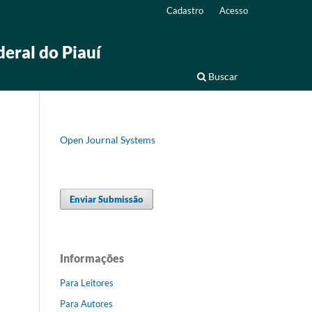
Cadastro
Acesso
deral do Piauí
Buscar
Open Journal Systems
Enviar Submissão
Informações
Para Leitores
Para Autores