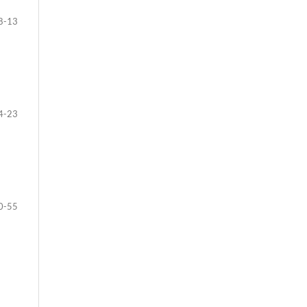
8-13
4-23
0-55