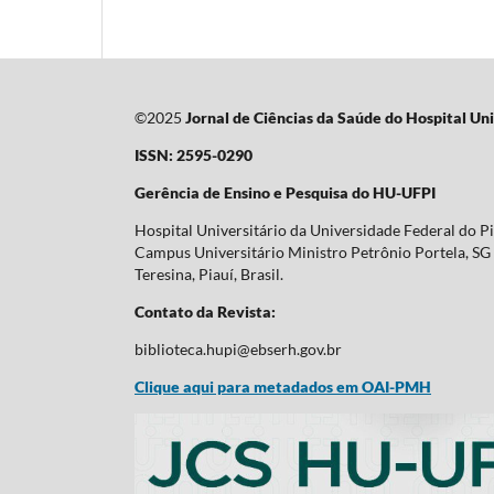
©2025
Jornal de Ciências da Saúde do Hospital Uni
ISSN: 2595-0290
Gerência de Ensino e Pesquisa do HU-UFPI
Hospital Universitário da Universidade Federal do P
Campus Universitário Ministro Petrônio Portela, SG 
Teresina, Piauí, Brasil.
Contato da Revista:
biblioteca.hupi@ebserh.gov.br
Clique aqui para metadados em OAI-PMH