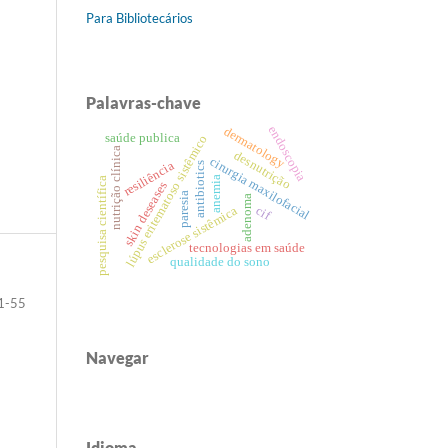
Para Bibliotecários
Palavras-chave
endoscopia
dermatology
saúde publica
lúpus eritematoso sistêmico
nutrição clínica
desnutrição
cirurgia maxilofacial
resiliência
antibiotics
anemia
pesquisa científica
skin deseases
paresia
adenoma
esclerose sistêmica
cif
tecnologias em saúde
qualidade do sono
1-55
Navegar
Idioma