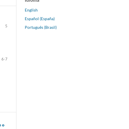
English
Español (España)
5
Português (Brasil)
6-7
e o