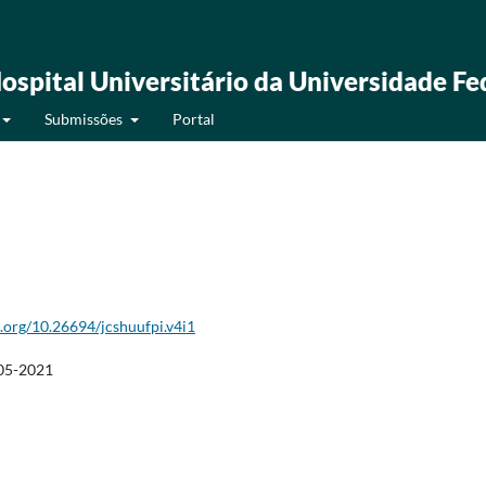
ospital Universitário da Universidade Fe
Submissões
Portal
i.org/10.26694/jcshuufpi.v4i1
05-2021