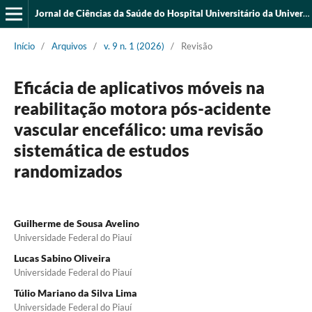
Jornal de Ciências da Saúde do Hospital Universitário da Universidade Federal do Piauí
Início
/
Arquivos
/
v. 9 n. 1 (2026)
/
Revisão
Eficácia de aplicativos móveis na
reabilitação motora pós-acidente
vascular encefálico: uma revisão
sistemática de estudos
randomizados
Guilherme de Sousa Avelino
Universidade Federal do Piauí
Lucas Sabino Oliveira
Universidade Federal do Piauí
Túlio Mariano da Silva Lima
Universidade Federal do Piauí