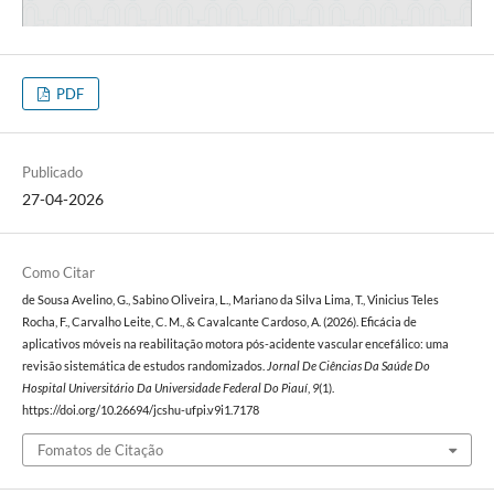
PDF
Publicado
27-04-2026
Como Citar
de Sousa Avelino, G., Sabino Oliveira, L., Mariano da Silva Lima, T., Vinicius Teles
Rocha, F., Carvalho Leite, C. M., & Cavalcante Cardoso, A. (2026). Eficácia de
aplicativos móveis na reabilitação motora pós-acidente vascular encefálico: uma
revisão sistemática de estudos randomizados.
Jornal De Ciências Da Saúde Do
Hospital Universitário Da Universidade Federal Do Piauí
,
9
(1).
https://doi.org/10.26694/jcshu-ufpi.v9i1.7178
Fomatos de Citação