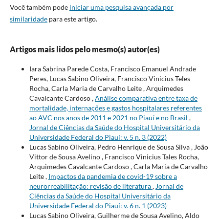
Você também pode
iniciar uma pesquisa avançada por
similaridade
para este artigo.
Artigos mais lidos pelo mesmo(s) autor(es)
Iara Sabrina Parede Costa, Francisco Emanuel Andrade
Peres, Lucas Sabino Oliveira, Francisco Vinicius Teles
Rocha, Carla Maria de Carvalho Leite , Arquimedes
Cavalcante Cardoso ,
Análise comparativa entre taxa de
mortalidade, internações e gastos hospitalares referentes
ao AVC nos anos de 2011 e 2021 no Piauí e no Brasil
,
Jornal de Ciências da Saúde do Hospital Universitário da
Universidade Federal do Piauí: v. 5 n. 3 (2022)
Lucas Sabino Oliveira, Pedro Henrique de Sousa Silva , João
Vittor de Sousa Avelino , Francisco Vinicius Tales Rocha,
Arquimedes Cavalcante Cardoso , Carla Maria de Carvalho
Leite ,
Impactos da pandemia de covid-19 sobre a
neurorreabilitação: revisão de literatura
,
Jornal de
Ciências da Saúde do Hospital Universitário da
Universidade Federal do Piauí: v. 6 n. 1 (2023)
Lucas Sabino Oliveira, Guilherme de Sousa Avelino, Aldo