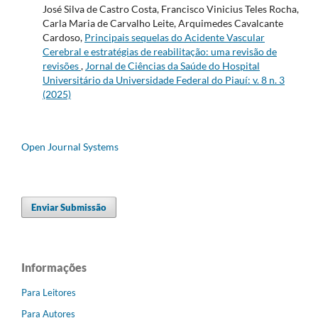
José Silva de Castro Costa, Francisco Vinicius Teles Rocha,
Carla Maria de Carvalho Leite, Arquimedes Cavalcante
Cardoso,
Principais sequelas do Acidente Vascular
Cerebral e estratégias de reabilitação: uma revisão de
revisões
,
Jornal de Ciências da Saúde do Hospital
Universitário da Universidade Federal do Piauí: v. 8 n. 3
(2025)
Open Journal Systems
Enviar Submissão
Informações
Para Leitores
Para Autores