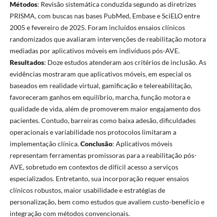
Métodos
: Revisão sistemática conduzida segundo as diretrizes
PRISMA, com buscas nas bases PubMed, Embase e SciELO entre
2005 e fevereiro de 2025. Foram incluídos ensaios clínicos
randomizados que avaliaram intervenções de reabilitação motora
mediadas por aplicativos móveis em indivíduos pós-AVE.
Resultados
: Doze estudos atenderam aos critérios de inclusão. As
evidências mostraram que aplicativos móveis, em especial os
baseados em realidade virtual, gamificação e telereabilitação,
favoreceram ganhos em equilíbrio, marcha, função motora e
qualidade de vida, além de promoverem maior engajamento dos
pacientes. Contudo, barreiras como baixa adesão, dificuldades
operacionais e variabilidade nos protocolos limitaram a
implementação clínica.
Conclusão
: Aplicativos móveis
representam ferramentas promissoras para a reabilitação pós-
AVE, sobretudo em contextos de difícil acesso a serviços
especializados. Entretanto, sua incorporação requer ensaios
clínicos robustos, maior usabilidade e estratégias de
personalização, bem como estudos que avaliem custo-benefício e
integração com métodos convencionais.