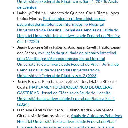
Universidade Federal do Piauí: v. 6 n. Supl.1 (2023): Anais
de Eventos
Isabelly Cristina Honorato de Queiroz, Carla Riama Lopes
Pádua Moura,
Perfil clínico e epidemiológicos dos
pacientes dermatológicos internados no Hospital
Universitário de Teresina
,
Jornal de Ciências da Saúde do
Hospital Universitário da Universidade Federal do Piauí: v.
6 n. 1 (2023)
Jeany Borges e Silva Ribeiro, Andressa Ravelli, Paulo César
dos Santos,
Avaliação da qualidade do preparo intestinal
com Manitol para Videocolonoscopia no Hospital
Universitário da Universidade Federal do Piauí
,
Jornal de
Ciências da Saúde do Hospital Universitário da
Universidade Federal do Piauí: v. 6 n. 2 (2023)
Jeany Borges, Priscila da Silveira Santos, Djalma Ribeiro
Costa,
MAPEAMENTO ENDOSCÓPICO DE ÚLCERAS
GÁSTRICAS
,
Jornal de Ciências da Saúde do Hospital
Universitário da Universidade Federal do Piauí: v. 7 n. 2
(2024)
Danielle Pereira Dourado, Giuliano André Silva Santos,
Glenda Maria Santos Moreira,
Anais de Cuidados Paliativos
Hospital Universitário da Universidade Federal do Piauí
Empresa Brasileira de Serviços Hospitalares
,
Jornal de