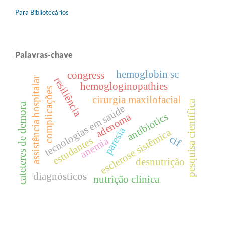
Para Bibliotecários
Palavras-chave
hemoglobin sc
congress
resiliência
assistência hospitalar
hemogloginopathies
complicações
cirurgia maxilofacial
pesquisa científica
cateteres de demora
tecnologias em saúde
antibiotics
adenoma
paresia
esclerose sistêmica
cif
anemia
estudantes
desnutrição
diagnósticos
nutrição clínica