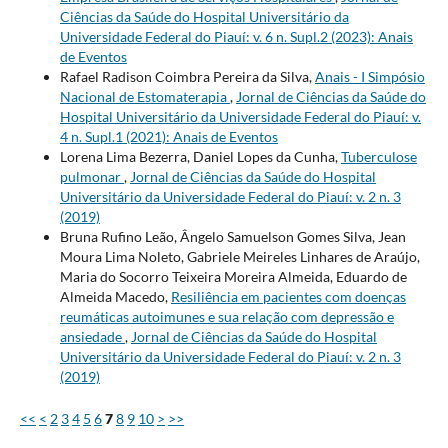
Ciências da Saúde do Hospital Universitário da
Universidade Federal do Piauí: v. 6 n. Supl.2 (2023): Anais
de Eventos
Rafael Radison Coimbra Pereira da Silva,
Anais - I Simpósio
Nacional de Estomaterapia
,
Jornal de Ciências da Saúde do
Hospital Universitário da Universidade Federal do Piauí: v.
4 n. Supl.1 (2021): Anais de Eventos
Lorena Lima Bezerra, Daniel Lopes da Cunha,
Tuberculose
pulmonar
,
Jornal de Ciências da Saúde do Hospital
Universitário da Universidade Federal do Piauí: v. 2 n. 3
(2019)
Bruna Rufino Leão, Ângelo Samuelson Gomes Silva, Jean
Moura Lima Noleto, Gabriele Meireles Linhares de Araújo,
Maria do Socorro Teixeira Moreira Almeida, Eduardo de
Almeida Macedo,
Resiliência em pacientes com doenças
reumáticas autoimunes e sua relação com depressão e
ansiedade
,
Jornal de Ciências da Saúde do Hospital
Universitário da Universidade Federal do Piauí: v. 2 n. 3
(2019)
<<
<
2
3
4
5
6
7
8
9
10
>
>>