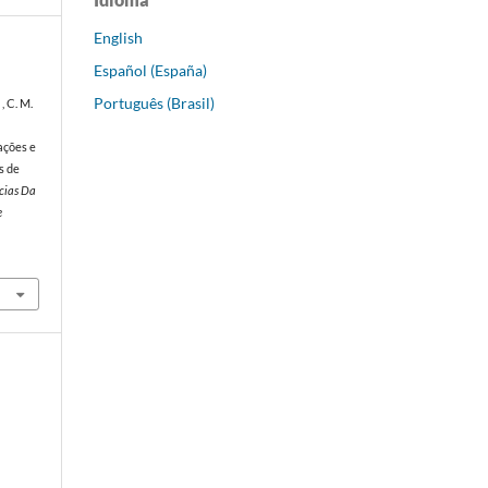
English
Español (España)
Português (Brasil)
, C. M.
ações e
s de
cias Da
e