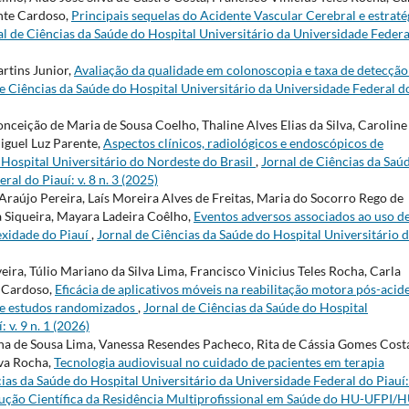
nte Cardoso,
Principais sequelas do Acidente Vascular Cerebral e estraté
al de Ciências da Saúde do Hospital Universitário da Universidade Federa
artins Junior,
Avaliação da qualidade em colonoscopia e taxa de detecção
e Ciências da Saúde do Hospital Universitário da Universidade Federal d
ceição de Maria de Sousa Coelho, Thaline Alves Elias da Silva, Caroline
iguel Luz Parente,
Aspectos clínicos, radiológicos e endoscópicos de
 Hospital Universitário do Nordeste do Brasil
,
Jornal de Ciências da Saú
al do Piauí: v. 8 n. 3 (2025)
 Araújo Pereira, Laís Moreira Alves de Freitas, Maria do Socorro Rego de
 Siqueira, Mayara Ladeira Coêlho,
Eventos adversos associados ao uso d
exidade do Piauí
,
Jornal de Ciências da Saúde do Hospital Universitário 
ira, Túlio Mariano da Silva Lima, Francisco Vinicius Teles Rocha, Carla
e Cardoso,
Eficácia de aplicativos móveis na reabilitação motora pós-acid
 de estudos randomizados
,
Jornal de Ciências da Saúde do Hospital
 v. 9 n. 1 (2026)
a de Sousa Lima, Vanessa Resendes Pacheco, Rita de Cássia Gomes Cost
lva Rocha,
Tecnologia audiovisual no cuidado de pacientes em terapia
ias da Saúde do Hospital Universitário da Universidade Federal do Piauí: 
odução Científica da Residência Multiprofissional em Saúde do HU-UFPI/