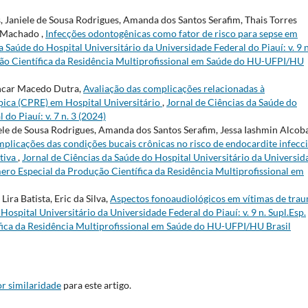
s, Janiele de Sousa Rodrigues, Amanda dos Santos Serafim, Thais Torres
 Machado ,
Infecções odontogênicas como fator de risco para sepse em
a Saúde do Hospital Universitário da Universidade Federal do Piauí: v. 9 n
ção Científica da Residência Multiprofissional em Saúde do HU-UFPI/HU
encar Macedo Dutra,
Avaliação das complicações relacionadas à
ica (CPRE) em Hospital Universitário
,
Jornal de Ciências da Saúde do
do Piauí: v. 7 n. 3 (2024)
iele de Sousa Rodrigues, Amanda dos Santos Serafim, Jessa Iashmin Alcob
mplicações das condições bucais crônicas no risco de endocardite infecc
ativa
,
Jornal de Ciências da Saúde do Hospital Universitário da Universid
Número Especial da Produção Científica da Residência Multiprofissional em
ira Batista, Eric da Silva,
Aspectos fonoaudiológicos em vítimas de tra
Hospital Universitário da Universidade Federal do Piauí: v. 9 n. Supl.Esp.
fica da Residência Multiprofissional em Saúde do HU-UFPI/HU Brasil
r similaridade
para este artigo.