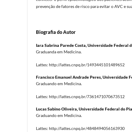
prevenção de fatores de risco para evitar o AVC e su
Biografia do Autor
Iara Sabrina Parede Costa,
Universidade Federal do
Graduanda em Medicina.
Lattes: http://lattes.cnpq.br/1493445101489652
Francisco Emanuel Andrade Peres,
Universidade Fe
Graduando em Medicina.
Lattes: http://lattes.cnpq.br/7361471070673512
Lucas Sabino Oliveira,
Universidade Federal do Pia
Graduando em Medicina.
Lattes: http://lattes.cnpq.br/4848494056163930