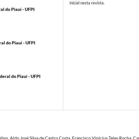
inicial nesta revista.
l do Piauí - UFPI
al do Piauí - UFPI
eral do Piauí - UFPI
ino, Aldo José Silva de Castro Costa, Francisco Vinicius Teles Rocha, Ca