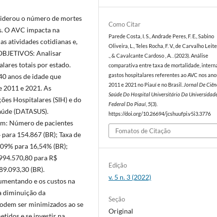
iderou o número de mortes
Como Citar
es. O AVC impacta na
Parede Costa, I. S., Andrade Peres, F. E., Sabino
s atividades cotidianas e,
Oliveira, L., Teles Rocha, F. V., de Carvalho Leite 
. OBJETIVOS: Analisar
., & Cavalcante Cardoso , A. . (2023). Análise
lares totais por estado.
comparativa entre taxa de mortalidade, intern
gastos hospitalares referentes ao AVC nos ano
40 anos de idade que
2011 e 2021 no Piauí e no Brasil.
Jornal De Ciên
de 2011 e 2021. As
Saúde Do Hospital Universitário Da Universidad
ões Hospitalares (SIH) e do
Federal Do Piauí
,
5
(3).
Saúde (DATASUS).
https://doi.org/10.26694/jcshuufpi.v5i3.3776
am: Número de pacientes
Fomatos de Citação
 para 154.867 (BR); Taxa de
,09% para 16,54% (BR);
 994.570,80 para R$
Edição
89.093,30 (BR).
v. 5 n. 3 (2022)
mentando e os custos na
a diminuição da
Seção
podem ser minimizados ao se
Original
tidos e se investir na