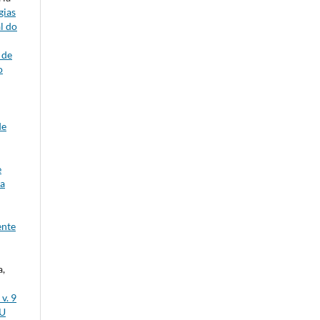
gias
l do
 de
o
de
e
da
ente
a,
v. 9
HU