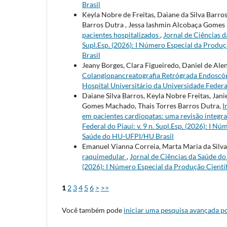
Brasil
Keyla Nobre de Freitas, Daiane da Silva Barro
Barros Dutra , Jessa Iashmin Alcobaça Gomes
pacientes hospitalizados
,
Jornal de Ciências d
Supl.Esp. (2026): I Número Especial da Produ
Brasil
Jeany Borges, Clara Figueiredo, Daniel de Al
Colangiopancreatografia Retrógrada Endoscóp
Hospital Universitário da Universidade Federal 
Daiane Silva Barros, Keyla Nobre Freitas, Jan
Gomes Machado, Thais Torres Barros Dutra,
I
em pacientes cardiopatas: uma revisão integr
Federal do Piauí: v. 9 n. Supl.Esp. (2026): I 
Saúde do HU-UFPI/HU Brasil
Emanuel Vianna Correia, Marta Maria da Silva L
raquimedular
,
Jornal de Ciências da Saúde do 
(2026): I Número Especial da Produção Cientí
1
2
3
4
5
6
>
>>
Você também pode
iniciar uma pesquisa avançada po