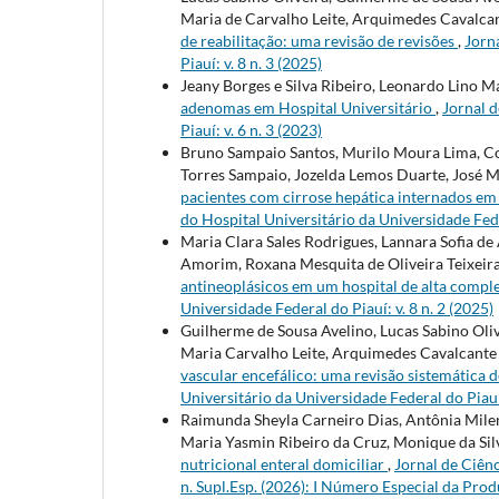
Maria de Carvalho Leite, Arquimedes Cavalca
de reabilitação: uma revisão de revisões
,
Jorn
Piauí: v. 8 n. 3 (2025)
Jeany Borges e Silva Ribeiro, Leonardo Lino M
adenomas em Hospital Universitário
,
Jornal d
Piauí: v. 6 n. 3 (2023)
Bruno Sampaio Santos, Murilo Moura Lima, Con
Torres Sampaio, Jozelda Lemos Duarte, José M
pacientes com cirrose hepática internados em
do Hospital Universitário da Universidade Feder
Maria Clara Sales Rodrigues, Lannara Sofia de
Amorim, Roxana Mesquita de Oliveira Teixeira
antineoplásicos em um hospital de alta compl
Universidade Federal do Piauí: v. 8 n. 2 (2025)
Guilherme de Sousa Avelino, Lucas Sabino Olive
Maria Carvalho Leite, Arquimedes Cavalcant
vascular encefálico: uma revisão sistemática
Universitário da Universidade Federal do Piauí:
Raimunda Sheyla Carneiro Dias, Antônia Milen
Maria Yasmin Ribeiro da Cruz, Monique da Si
nutricional enteral domiciliar
,
Jornal de Ciênc
n. Supl.Esp. (2026): I Número Especial da Pr