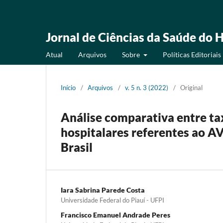
Jornal de Ciências da Saúde do H
Atual
Arquivos
Sobre
Políticas Editoriais
Início
/
Arquivos
/
v. 5 n. 3 (2022)
/
Original
Análise comparativa entre ta
hospitalares referentes ao AV
Brasil
Iara Sabrina Parede Costa
Universidade Federal do Piauí - UFPI
Francisco Emanuel Andrade Peres