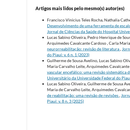
Artigos mais lidos pelo mesmo(s) autor(es)
Francisco Vinicius Teles Rocha, Nathalia Cat
Desenvolvimento de uma ferramenta de escalon
Jornal de Ciências da Saúde do Hospital Univer
Lucas Sabino Oliveira, Pedro Henrique de Sousa
Arquimedes Cavalcante Cardoso , Carla Maria 
neurorreabilitação: revisão de literatura
,
Jorn
do Piauí: v. 6 n. 1 (2023)
Guilherme de Sousa Avelino, Lucas Sabino Olive
Maria Carvalho Leite, Arquimedes Cavalcant
vascular encefálico: uma revisão sistemática
Universitário da Universidade Federal do Piauí:
Lucas Sabino Oliveira, Guilherme de Sousa Avel
Maria de Carvalho Leite, Arquimedes Cavalca
de reabilitação: uma revisão de revisões
,
Jorn
Piauí: v. 8 n. 3 (2025)