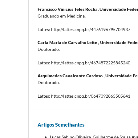
Francisco Vinicius Teles Rocha,
Universidade Federa
Graduando em Medicina.
Lattes: http://lattes.cnpq.br/4476196795704937
Carla Maria de Carvalho Leite ,
Universidade Feder
Doutorado.
Lattes: http://lattes.cnpq.br/4674872225845240
Arquimedes Cavalcante Cardoso ,
Universidade Fed
Doutorado.
Lattes: http://lattes.cnpq.br/0647092865505641
Artigos Semelhantes
Lucas Sabino Oliveira, Guilherme de Sousa Avel