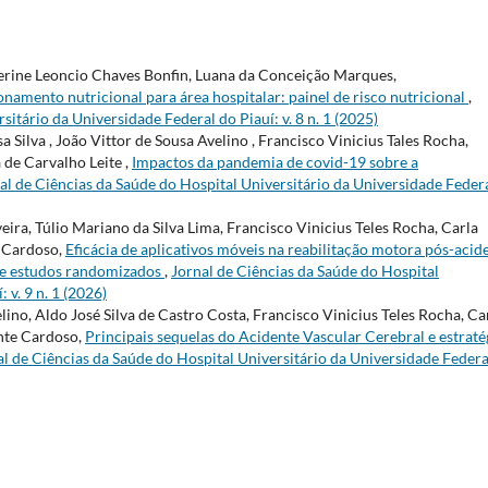
herine Leoncio Chaves Bonfin, Luana da Conceição Marques,
amento nutricional para área hospitalar: painel de risco nutricional
,
sitário da Universidade Federal do Piauí: v. 8 n. 1 (2025)
 Silva , João Vittor de Sousa Avelino , Francisco Vinicius Tales Rocha,
de Carvalho Leite ,
Impactos da pandemia de covid-19 sobre a
al de Ciências da Saúde do Hospital Universitário da Universidade Feder
ira, Túlio Mariano da Silva Lima, Francisco Vinicius Teles Rocha, Carla
e Cardoso,
Eficácia de aplicativos móveis na reabilitação motora pós-acid
 de estudos randomizados
,
Jornal de Ciências da Saúde do Hospital
 v. 9 n. 1 (2026)
ino, Aldo José Silva de Castro Costa, Francisco Vinicius Teles Rocha, Ca
nte Cardoso,
Principais sequelas do Acidente Vascular Cerebral e estraté
al de Ciências da Saúde do Hospital Universitário da Universidade Federa