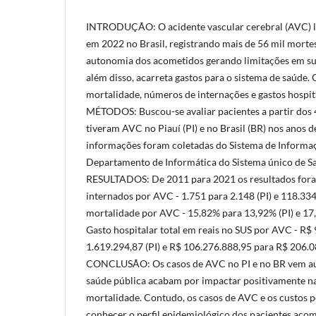
INTRODUÇÃO: O acidente vascular cerebral (AVC) l
em 2022 no Brasil, registrando mais de 56 mil mort
autonomia dos acometidos gerando limitações em sua
além disso, acarreta gastos para o sistema de saúde
mortalidade, números de internações e gastos hospita
MÉTODOS: Buscou-se avaliar pacientes a partir dos 
tiveram AVC no Piauí (PI) e no Brasil (BR) nos anos 
informações foram coletadas do Sistema de Informaç
Departamento de Informática do Sistema único de 
RESULTADOS: De 2011 para 2021 os resultados for
internados por AVC - 1.751 para 2.148 (PI) e 118.334
mortalidade por AVC - 15,82% para 13,92% (PI) e 17
Gasto hospitalar total em reais no SUS por AVC - R$
1.619.294,87 (PI) e R$ 106.276.888,95 para R$ 206.0
CONCLUSÃO: Os casos de AVC no PI e no BR vem au
saúde pública acabam por impactar positivamente n
mortalidade. Contudo, os casos de AVC e os custos 
conhecer o perfil epidemiológico dos pacientes acome