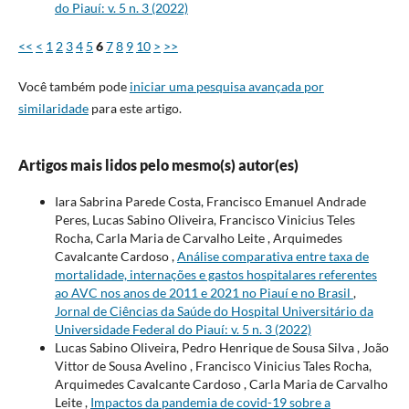
do Piauí: v. 5 n. 3 (2022)
<<
<
1
2
3
4
5
6
7
8
9
10
>
>>
Você também pode
iniciar uma pesquisa avançada por
similaridade
para este artigo.
Artigos mais lidos pelo mesmo(s) autor(es)
Iara Sabrina Parede Costa, Francisco Emanuel Andrade
Peres, Lucas Sabino Oliveira, Francisco Vinicius Teles
Rocha, Carla Maria de Carvalho Leite , Arquimedes
Cavalcante Cardoso ,
Análise comparativa entre taxa de
mortalidade, internações e gastos hospitalares referentes
ao AVC nos anos de 2011 e 2021 no Piauí e no Brasil
,
Jornal de Ciências da Saúde do Hospital Universitário da
Universidade Federal do Piauí: v. 5 n. 3 (2022)
Lucas Sabino Oliveira, Pedro Henrique de Sousa Silva , João
Vittor de Sousa Avelino , Francisco Vinicius Tales Rocha,
Arquimedes Cavalcante Cardoso , Carla Maria de Carvalho
Leite ,
Impactos da pandemia de covid-19 sobre a