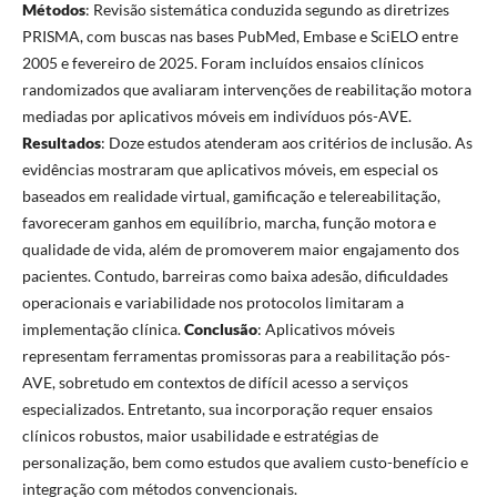
Métodos
: Revisão sistemática conduzida segundo as diretrizes
PRISMA, com buscas nas bases PubMed, Embase e SciELO entre
2005 e fevereiro de 2025. Foram incluídos ensaios clínicos
randomizados que avaliaram intervenções de reabilitação motora
mediadas por aplicativos móveis em indivíduos pós-AVE.
Resultados
: Doze estudos atenderam aos critérios de inclusão. As
evidências mostraram que aplicativos móveis, em especial os
baseados em realidade virtual, gamificação e telereabilitação,
favoreceram ganhos em equilíbrio, marcha, função motora e
qualidade de vida, além de promoverem maior engajamento dos
pacientes. Contudo, barreiras como baixa adesão, dificuldades
operacionais e variabilidade nos protocolos limitaram a
implementação clínica.
Conclusão
: Aplicativos móveis
representam ferramentas promissoras para a reabilitação pós-
AVE, sobretudo em contextos de difícil acesso a serviços
especializados. Entretanto, sua incorporação requer ensaios
clínicos robustos, maior usabilidade e estratégias de
personalização, bem como estudos que avaliem custo-benefício e
integração com métodos convencionais.