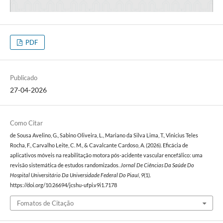
PDF
Publicado
27-04-2026
Como Citar
de Sousa Avelino, G., Sabino Oliveira, L., Mariano da Silva Lima, T., Vinicius Teles
Rocha, F., Carvalho Leite, C. M., & Cavalcante Cardoso, A. (2026). Eficácia de
aplicativos móveis na reabilitação motora pós-acidente vascular encefálico: uma
revisão sistemática de estudos randomizados.
Jornal De Ciências Da Saúde Do
Hospital Universitário Da Universidade Federal Do Piauí
,
9
(1).
https://doi.org/10.26694/jcshu-ufpi.v9i1.7178
Fomatos de Citação