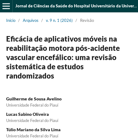
Jornal de Ciências da Saúde do Hospital Universitário da Universidade Federal do Piauí
Início
/
Arquivos
/
v. 9 n. 1 (2026)
/
Revisão
Eficácia de aplicativos móveis na
reabilitação motora pós-acidente
vascular encefálico: uma revisão
sistemática de estudos
randomizados
Guilherme de Sousa Avelino
Universidade Federal do Piauí
Lucas Sabino Oliveira
Universidade Federal do Piauí
Túlio Mariano da Silva Lima
Universidade Federal do Piauí