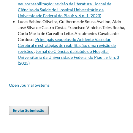
neurorreabilitação: revisão de literatura
,
Jornal de
Ciências da Saúde do Hospital Universitário da
Universidade Federal do Piauí: v. 6 n. 1 (2023)
Lucas Sabino Oliveira, Guilherme de Sousa Avelino, Aldo
José Silva de Castro Costa, Francisco Vinicius Teles Rocha,
Carla Maria de Carvalho Leite, Arquimedes Cavalcante
Cardoso,
Principais sequelas do Acidente Vascular
Cerebral e estratégias de reabilitação: uma revisão de
revisões
,
Jornal de Ciências da Saúde do Hospital
Universitário da Universidade Federal do Piauí: v. 8 n. 3
(2025)
Open Journal Systems
Enviar Submissão