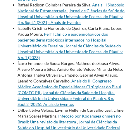
Rafael Radison Coimbra Pereira da Silva,
Anais - I Simpósio
Nacional de Estomaterapia
,
Jornal de Ciências da Saúde do
Hospital Universitário da Universidade Federal do Piauí: v.
4 n. Supl.1 (2021): Anais de Eventos
Isabelly Cristina Honorato de Queiroz, Carla Riama Lopes
Pádua Moura,
Perfil clínico e epidemiológicos dos
pacientes dermatológicos internados no Hospital
Universitário de Teresina
,
Jornal de Ciências da Saúde do
Hospital Universitário da Universidade Federal do Piauí: v.
6 n. 1 (2023)
Ícaro Emanoel de Sousa Borges, Matheus de Sousa Alves,
Álvaro Moura e Silva, Anísio Renato Veloso Miranda Neto,
Antônia Thalya Oliveira Campelo, Gabriel Alves Araújo,
Leandro Gonçalves Carvalho,
Anais do III Congresso
Médico Acadêmico de Especialidades Cirúrgicas do Piauí
(COMEC-PI)
,
Jornal de Ciências da Saúde do Hospital
Universitário da Universidade Federal do Piauí: v. 8 n.
Supl.2 (2025): Anais de Eventos
Dilbert Silva Velôso, Laynne Hellen de Carvalho Leal, Liline
Maria Soares Martins,
Infecção por Kodamaea ohmeri no
Brasil: Uma revisão de literatura
,
Jornal de Ciências da
Saúde do Hospital Universitário da Universidade Federal