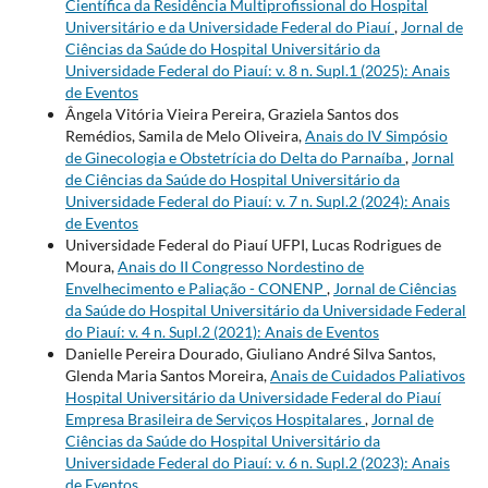
Científica da Residência Multiprofissional do Hospital
Universitário e da Universidade Federal do Piauí
,
Jornal de
Ciências da Saúde do Hospital Universitário da
Universidade Federal do Piauí: v. 8 n. Supl.1 (2025): Anais
de Eventos
Ângela Vitória Vieira Pereira, Graziela Santos dos
Remédios, Samila de Melo Oliveira,
Anais do IV Simpósio
de Ginecologia e Obstetrícia do Delta do Parnaíba
,
Jornal
de Ciências da Saúde do Hospital Universitário da
Universidade Federal do Piauí: v. 7 n. Supl.2 (2024): Anais
de Eventos
Universidade Federal do Piauí UFPI, Lucas Rodrigues de
Moura,
Anais do II Congresso Nordestino de
Envelhecimento e Paliação - CONENP
,
Jornal de Ciências
da Saúde do Hospital Universitário da Universidade Federal
do Piauí: v. 4 n. Supl.2 (2021): Anais de Eventos
Danielle Pereira Dourado, Giuliano André Silva Santos,
Glenda Maria Santos Moreira,
Anais de Cuidados Paliativos
Hospital Universitário da Universidade Federal do Piauí
Empresa Brasileira de Serviços Hospitalares
,
Jornal de
Ciências da Saúde do Hospital Universitário da
Universidade Federal do Piauí: v. 6 n. Supl.2 (2023): Anais
de Eventos