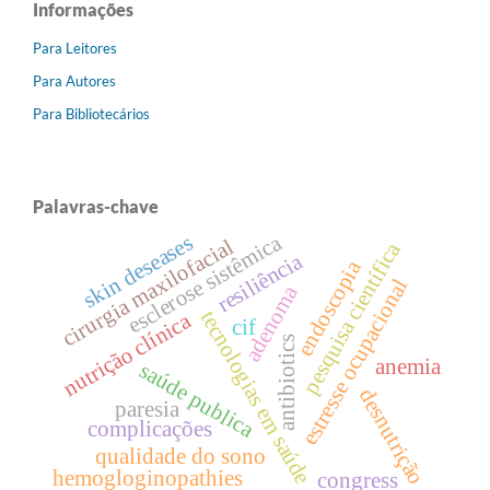
Informações
Para Leitores
Para Autores
Para Bibliotecários
Palavras-chave
esclerose sistêmica
skin deseases
cirurgia maxilofacial
pesquisa científica
resiliência
endoscopia
estresse ocupacional
adenoma
tecnologias em saúde
nutrição clínica
cif
antibiotics
anemia
saúde publica
desnutrição
paresia
complicações
qualidade do sono
hemogloginopathies
congress