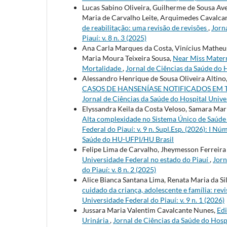
Lucas Sabino Oliveira, Guilherme de Sousa Avel
Maria de Carvalho Leite, Arquimedes Cavalca
de reabilitação: uma revisão de revisões
,
Jorn
Piauí: v. 8 n. 3 (2025)
Ana Carla Marques da Costa, Vinícius Matheus
Maria Moura Teixeira Sousa,
Near Miss Matern
Mortalidade
,
Jornal de Ciências da Saúde do H
Alessandro Henrique de Sousa Oliveira Altino
CASOS DE HANSENÍASE NOTIFICADOS EM T
Jornal de Ciências da Saúde do Hospital Univer
Elyssandra Keila da Costa Veloso, Samara Ma
Alta complexidade no Sistema Único de Saúd
Federal do Piauí: v. 9 n. Supl.Esp. (2026): I 
Saúde do HU-UFPI/HU Brasil
Felipe Lima de Carvalho, Jheymesson Ferreira
Universidade Federal no estado do Piauí
,
Jorn
do Piauí: v. 8 n. 2 (2025)
Alice Bianca Santana Lima, Renata Maria da Sil
cuidado da criança, adolescente e família: rev
Universidade Federal do Piauí: v. 9 n. 1 (2026)
Jussara Maria Valentim Cavalcante Nunes,
Edi
Urinária
,
Jornal de Ciências da Saúde do Hospi