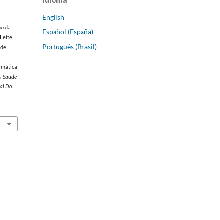
English
no da
Español (España)
 Leite,
Português (Brasil)
 de
-
temática
a Saúde
ral Do