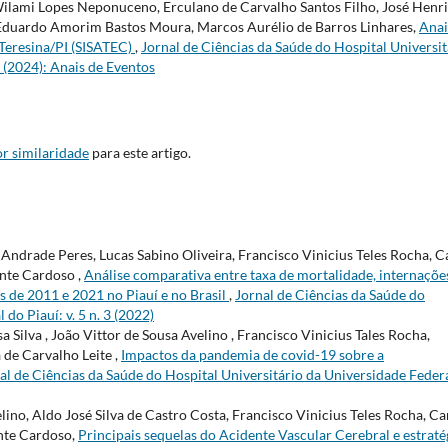
Wilami Lopes Neponuceno, Erculano de Carvalho Santos Filho, José Henr
o Eduardo Amorim Bastos Moura, Marcos Aurélio de Barros Linhares,
Anai
 Teresina/PI (SISATEC)
,
Jornal de Ciências da Saúde do Hospital Universit
2 (2024): Anais de Eventos
r similaridade
para este artigo.
Andrade Peres, Lucas Sabino Oliveira, Francisco Vinicius Teles Rocha, C
nte Cardoso ,
Análise comparativa entre taxa de mortalidade, internaçõe
s de 2011 e 2021 no Piauí e no Brasil
,
Jornal de Ciências da Saúde do
do Piauí: v. 5 n. 3 (2022)
 Silva , João Vittor de Sousa Avelino , Francisco Vinicius Tales Rocha,
de Carvalho Leite ,
Impactos da pandemia de covid-19 sobre a
al de Ciências da Saúde do Hospital Universitário da Universidade Feder
ino, Aldo José Silva de Castro Costa, Francisco Vinicius Teles Rocha, Ca
nte Cardoso,
Principais sequelas do Acidente Vascular Cerebral e estraté