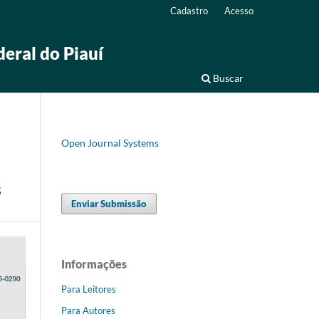
Cadastro
Acesso
deral do Piauí
Buscar
Open Journal Systems
s
Enviar Submissão
Informações
Para Leitores
Para Autores