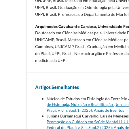
UNAERP, Brasil. Mestrado em Educação pela Universi
UFPI, Brasil. Graduação em Odontologia pela Univers
UFPI, Brasil. Professora do Departamento de Morfol
Arquimedes Cavalcante Cardoso,
Universidade Fed
Doutorado em Ciências Médicas pela Universidade E
UNICAMP, Brasil. Mestrado em Ciências Médicas pel
Campinas, UNICAMP, Brasil. Graduação em Medicina
do Piauí, UFPI, Brasil. Neurocirurgião e Professor da
medicina da UFPI.
Artigos Semelhantes
Núcleo de Estudos em Fisiologia do Exercíc
de Fisiologia, Nutrição e Reabilitação
,
Jornal 
Piauí: v. 8 n. Supl.1 (2025): Anais de Eventos
Juliana Burlamaqui Carvalho, Lais de Meneses
Promoção do Cuidado em Saúde Mental HU-
Federal do Piauí: v. 8 n. Supl.2 (2025): Anais d