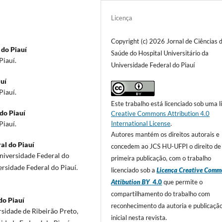
Licença
Copyright (c) 2026 Jornal de Ciências 
 do Piauí
Saúde do Hospital Universitário da
Piauí.
Universidade Federal do Piauí
uí
Piauí.
Este trabalho está licenciado sob uma l
do Piauí
Creative Commons Attribution 4.0
International License
.
Piauí.
Autores mantém os direitos autorais e
al do Piauí
concedem ao JCS HU-UFPI o direito de
niversidade Federal do
primeira publicação, com o trabalho
ersidade Federal do Piauí.
licenciado sob a
Licença Creative Comm
Attibution BY
4.0
que permite o
compartilhamento do trabalho com
do Piauí
reconhecimento da autoria e publicaçã
sidade de Ribeirão Preto,
inicial nesta revista.