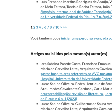
Luís Fernando Martins Rodrigues de Araújo, 
de Melo Feitosa, Tarcísio Rocha Feitosa, Joã
Simpósio Internacional de Saúde e Tecnologia
da Universidade Federal do Piauí: v. 7 n. Supl.
1
2
3
4
5
6
7
8
9
10
>
>>
Você também pode
iniciar uma pesquisa avançada po
Artigos mais lidos pelo mesmo(s) autor(es)
Iara Sabrina Parede Costa, Francisco Emanuel 
Maria de Carvalho Leite , Arquimedes Cavalca
gastos hospitalares referentes ao AVC nos ano
Hospital Universitário da Universidade Federal 
Lucas Sabino Oliveira, Pedro Henrique de Sousa
Arquimedes Cavalcante Cardoso , Carla Maria 
neurorreabilitação: revisão de literatura
,
Jorn
do Piauí: v. 6 n. 1 (2023)
Lucas Sabino Oliveira, Guilherme de Sousa Avel
Maria de Carvalho Leite, Arquimedes Cavalca