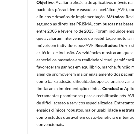
Objetivo
: Avaliar a eficácia de aplicativos móveis n
pacientes pós-acidente vascular encefálico (AVE), c
clínicos e desafios de implementação.
Métodos
: Rev
segundo as diretrizes PRISMA, com buscas nas base
entre 2005 e fevereiro de 2025. Foram incluídos ens
que avaliaram intervenções de reabilitação motora m
móveis em indivíduos pós-AVE.
Resultados
: Doze e
critérios de inclusão. As evidências mostraram que a
especial os baseados em realidade virtual, gamificaçã
favoreceram ganhos em equilíbrio, marcha, função m
além de promoverem maior engajamento dos pacient
como baixa adesão, dificuldades operacionais e vari
limitaram a implementação clínica.
Conclusão
: Apli
ferramentas promissoras para a reabilitação pós-AV
de difícil acesso a serviços especializados. Entretan
ensaios clínicos robustos, maior usabilidade e estra
como estudos que avaliem custo-benefício e integr
convencionais.