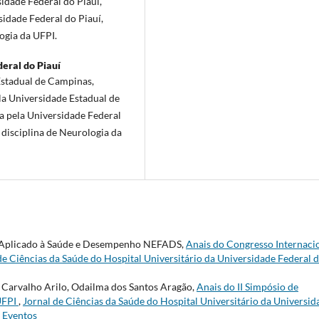
dade Federal do Piauí,
idade Federal do Piauí,
ogia da UFPI.
eral do Piauí
stadual de Campinas,
a Universidade Estadual de
 pela Universidade Federal
 disciplina de Neurologia da
io Aplicado à Saúde e Desempenho NEFADS,
Anais do Congresso Internaci
de Ciências da Saúde do Hospital Universitário da Universidade Federal 
 Carvalho Arilo, Odailma dos Santos Aragão,
Anais do II Simpósio de
UFPI
,
Jornal de Ciências da Saúde do Hospital Universitário da Universid
e Eventos