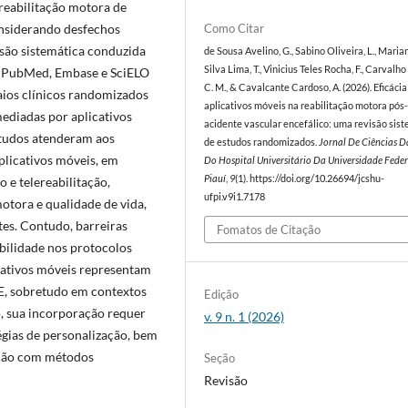
a reabilitação motora de
onsiderando desfechos
Como Citar
isão sistemática conduzida
de Sousa Avelino, G., Sabino Oliveira, L., Maria
Silva Lima, T., Vinicius Teles Rocha, F., Carvalho
s PubMed, Embase e SciELO
C. M., & Cavalcante Cardoso, A. (2026). Eficácia
aios clínicos randomizados
aplicativos móveis na reabilitação motora pós
ediadas por aplicativos
acidente vascular encefálico: uma revisão sis
studos atenderam aos
de estudos randomizados.
Jornal De Ciências D
plicativos móveis, em
Do Hospital Universitário Da Universidade Fede
Piauí
,
9
(1). https://doi.org/10.26694/jcshu-
o e telereabilitação,
ufpi.v9i1.7178
otora e qualidade de vida,
es. Contudo, barreiras
Fomatos de Citação
abilidade nos protocolos
cativos móveis representam
E, sobretudo em contextos
Edição
to, sua incorporação requer
v. 9 n. 1 (2026)
tégias de personalização, bem
ação com métodos
Seção
Revisão