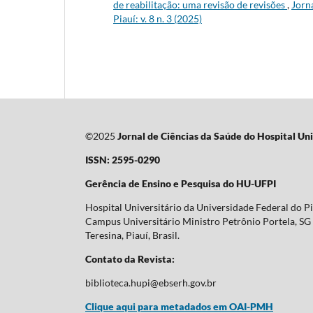
de reabilitação: uma revisão de revisões
,
Jorn
Piauí: v. 8 n. 3 (2025)
©2025
Jornal de Ciências da Saúde do Hospital Uni
ISSN: 2595-0290
Gerência de Ensino e Pesquisa do HU-UFPI
Hospital Universitário da Universidade Federal do P
Campus Universitário Ministro Petrônio Portela, SG 
Teresina, Piauí, Brasil.
Contato da Revista:
biblioteca.hupi@ebserh.gov.br
Clique aqui para metadados em OAI-PMH