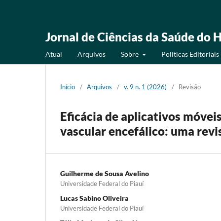
Jornal de Ciências da Saúde do H
Atual
Arquivos
Sobre
Políticas Editoriais
Início
/
Arquivos
/
v. 9 n. 1 (2026)
/
Revisão
Eficácia de aplicativos móvei
vascular encefálico: uma rev
Guilherme de Sousa Avelino
Universidade Federal do Piauí
Lucas Sabino Oliveira
Universidade Federal do Piauí