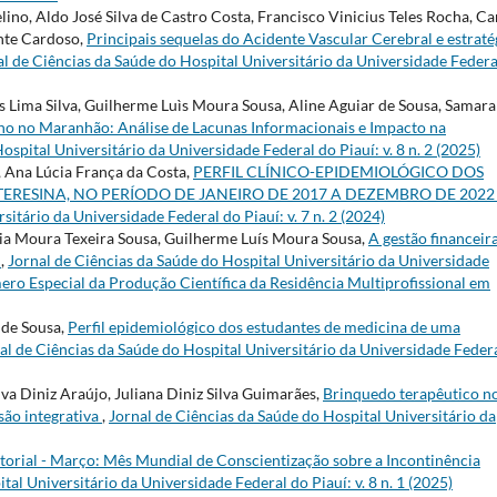
ino, Aldo José Silva de Castro Costa, Francisco Vinicius Teles Rocha, Ca
nte Cardoso,
Principais sequelas do Acidente Vascular Cerebral e estraté
al de Ciências da Saúde do Hospital Universitário da Universidade Federa
 Lima Silva, Guilherme Luìs Moura Sousa, Aline Aguiar de Sousa, Samara
o no Maranhão: Análise de Lacunas Informacionais e Impacto na
ospital Universitário da Universidade Federal do Piauí: v. 8 n. 2 (2025)
, Ana Lúcia França da Costa,
PERFIL CLÍNICO-EPIDEMIOLÓGICO DOS
ERESINA, NO PERÍODO DE JANEIRO DE 2017 A DEZEMBRO DE 202
sitário da Universidade Federal do Piauí: v. 7 n. 2 (2024)
ria Moura Texeira Sousa, Guilherme Luís Moura Sousa,
A gestão financeir
e
,
Jornal de Ciências da Saúde do Hospital Universitário da Universidade
Número Especial da Produção Científica da Residência Multiprofissional em
 de Sousa,
Perfil epidemiológico dos estudantes de medicina de uma
al de Ciências da Saúde do Hospital Universitário da Universidade Feder
va Diniz Araújo, Juliana Diniz Silva Guimarães,
Brinquedo terapêutico n
isão integrativa
,
Jornal de Ciências da Saúde do Hospital Universitário da
torial - Março: Mês Mundial de Conscientização sobre a Incontinência
tal Universitário da Universidade Federal do Piauí: v. 8 n. 1 (2025)