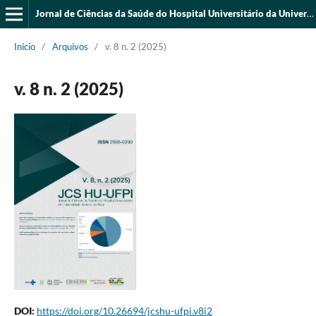
Jornal de Ciências da Saúde do Hospital Universitário da Universidade Federal do Piauí
Início
/
Arquivos
/
v. 8 n. 2 (2025)
v. 8 n. 2 (2025)
DOI:
https://doi.org/10.26694/jcshu-ufpi.v8i2