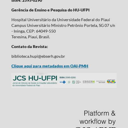
ISSN: 2595-0290
Gerência de Ensino e Pesquisa do HU-UFPI
Hospital Universitário da Universidade Federal do Piauí
Campus Universitário Ministro Petrônio Portela, SG 07 s/n
- Ininga, CEP: 64049-550
Teresina, Piauí, Brasil.
Contato da Revista:
biblioteca.hupi@ebserh.gov.br
Clique aqui para metadados em OAI-PMH