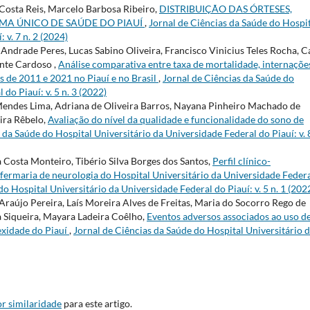
Costa Reis, Marcelo Barbosa Ribeiro,
DISTRIBUIÇÃO DAS ÓRTESES,
TEMA ÚNICO DE SAÚDE DO PIAUÍ
,
Jornal de Ciências da Saúde do Hospi
 v. 7 n. 2 (2024)
Andrade Peres, Lucas Sabino Oliveira, Francisco Vinicius Teles Rocha, C
nte Cardoso ,
Análise comparativa entre taxa de mortalidade, internaçõe
s de 2011 e 2021 no Piauí e no Brasil
,
Jornal de Ciências da Saúde do
do Piauí: v. 5 n. 3 (2022)
endes Lima, Adriana de Oliveira Barros, Nayana Pinheiro Machado de
ira Rêbelo,
Avaliação do nível da qualidade e funcionalidade do sono de
 da Saúde do Hospital Universitário da Universidade Federal do Piauí: v. 8
 Costa Monteiro, Tibério Silva Borges dos Santos,
Perfil clínico-
fermaria de neurologia do Hospital Universitário da Universidade Feder
o Hospital Universitário da Universidade Federal do Piauí: v. 5 n. 1 (202
 Araújo Pereira, Laís Moreira Alves de Freitas, Maria do Socorro Rego de
 Siqueira, Mayara Ladeira Coêlho,
Eventos adversos associados ao uso d
exidade do Piauí
,
Jornal de Ciências da Saúde do Hospital Universitário 
r similaridade
para este artigo.