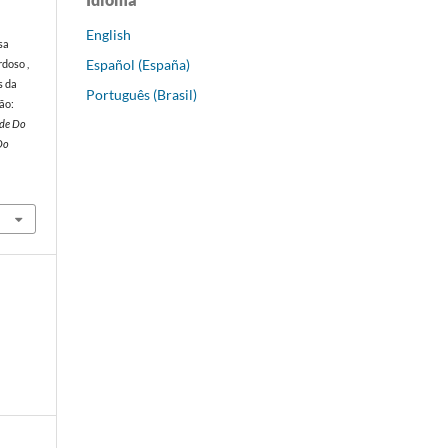
English
usa
Español (España)
rdoso ,
s da
Português (Brasil)
ão:
úde Do
Do