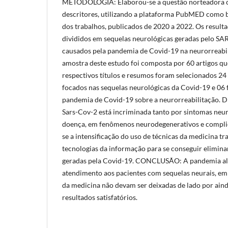
METODOLOGIA: Elaborou-se a questão norteadora c
descritores, utilizando a plataforma PubMED como b
dos trabalhos, publicados de 2020 a 2022. Os result
divididos em sequelas neurológicas geradas pelo SA
causados pela pandemia de Covid-19 na neurorreab
amostra deste estudo foi composta por 60 artigos que
respectivos títulos e resumos foram selecionados 24 
focados nas sequelas neurológicas da Covid-19 e 06
pandemia de Covid-19 sobre a neurorreabilitação. 
Sars-Cov-2 está incriminada tanto por sintomas neuro
doença, em fenômenos neurodegenerativos e compli
se a intensificação do uso de técnicas da medicina tr
tecnologias da informação para se conseguir eliminar
geradas pela Covid-19. CONCLUSÃO: A pandemia alt
atendimento aos pacientes com sequelas neurais, emb
da medicina não devam ser deixadas de lado por ai
resultados satisfatórios.