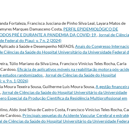
randa Fortaleza, Francisca Jusciana de Pinho Silva Leal, Layara Matos de
 Thamyres Marques Damasceno Costa,
PERFIL EPIDEMIOLÓGICO DE
DOS PRÉ E DURANTE A PANDEMIA DA COVID-19
,
Jornal de Ciênci
e Federal do Piauí: v. 7 n. 2 (2024)
io Aplicado à Saúde e Desempenho NEFADS,
Anais do Congresso Internaci
de Ciências da Saúde do Hospital Universitário da Universidade Federal 
ira, Túlio Mariano da Silva Lima, Francisco Vinicius Teles Rocha, Carla
e Cardoso,
Eficácia de aplicativos móveis na reabilitação motora pós-acid
 de estudos randomizados
,
Jornal de Ciências da Saúde do Hospital
 v. 9 n. 1 (2026)
ria Moura Texeira Sousa, Guilherme Luís Moura Sousa,
A gestão financeir
e
,
Jornal de Ciências da Saúde do Hospital Universitário da Universidade
Número Especial da Produção Científica da Residência Multiprofissional em
ino, Aldo José Silva de Castro Costa, Francisco Vinicius Teles Rocha, Ca
nte Cardoso,
Principais sequelas do Acidente Vascular Cerebral e estraté
al de Ciências da Saúde do Hospital Universitário da Universidade Federa