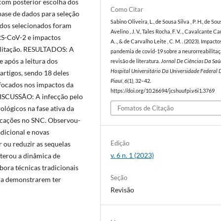
om posterior escolha dos
Como Citar
ase de dados para seleção
Sabino Oliveira, L., de Sousa Silva , P. H., de So
ados selecionados foram
Avelino , J. V., Tales Rocha, F. V. ., Cavalcante Ca
RS-CoV-2 e impactos
A. ., & de Carvalho Leite , C. M. . (2023). Impacto
ilitação. RESULTADOS: A
pandemia de covid-19 sobre a neurorreabilitaç
 após a leitura dos
revisão de literatura.
Jornal De Ciências Da Sa
Hospital Universitário Da Universidade Federal 
artigos, sendo 18 deles
Piauí
,
6
(1), 32–42.
 focados nos impactos da
https://doi.org/10.26694/jcshuufpi.v6i1.3769
DISCUSSÃO: A infecção pelo
lógicos na fase ativa da
Fomatos de Citação
cações no SNC. Observou-
adicional e novas
Edição
 ou reduzir as sequelas
v. 6 n. 1 (2023)
erou a dinâmica de
ora técnicas tradicionais
Seção
nda demonstrarem ter
Revisão