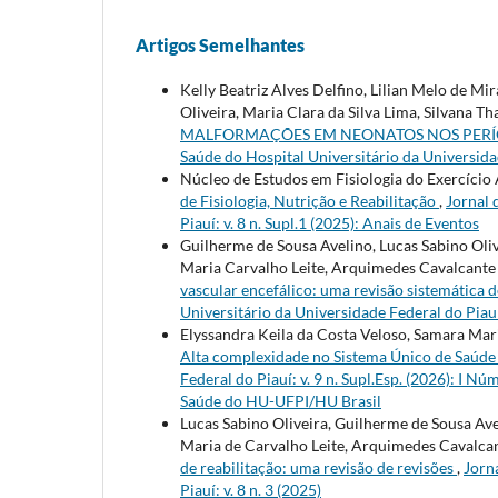
Artigos Semelhantes
Kelly Beatriz Alves Delfino, Lilian Melo de Mi
Oliveira, Maria Clara da Silva Lima, Silvana
MALFORMAÇÕES EM NEONATOS NOS PERÍO
Saúde do Hospital Universitário da Universidad
Núcleo de Estudos em Fisiologia do Exercíc
de Fisiologia, Nutrição e Reabilitação
,
Jornal 
Piauí: v. 8 n. Supl.1 (2025): Anais de Eventos
Guilherme de Sousa Avelino, Lucas Sabino Olive
Maria Carvalho Leite, Arquimedes Cavalcant
vascular encefálico: uma revisão sistemática
Universitário da Universidade Federal do Piauí:
Elyssandra Keila da Costa Veloso, Samara Ma
Alta complexidade no Sistema Único de Saúd
Federal do Piauí: v. 9 n. Supl.Esp. (2026): I 
Saúde do HU-UFPI/HU Brasil
Lucas Sabino Oliveira, Guilherme de Sousa Avel
Maria de Carvalho Leite, Arquimedes Cavalca
de reabilitação: uma revisão de revisões
,
Jorn
Piauí: v. 8 n. 3 (2025)