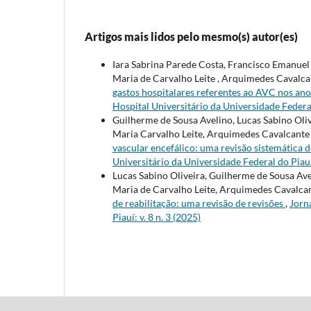
Artigos mais lidos pelo mesmo(s) autor(es)
Iara Sabrina Parede Costa, Francisco Emanuel 
Maria de Carvalho Leite , Arquimedes Cavalca
gastos hospitalares referentes ao AVC nos ano
Hospital Universitário da Universidade Federal 
Guilherme de Sousa Avelino, Lucas Sabino Olive
Maria Carvalho Leite, Arquimedes Cavalcant
vascular encefálico: uma revisão sistemática
Universitário da Universidade Federal do Piauí:
Lucas Sabino Oliveira, Guilherme de Sousa Avel
Maria de Carvalho Leite, Arquimedes Cavalca
de reabilitação: uma revisão de revisões
,
Jorn
Piauí: v. 8 n. 3 (2025)