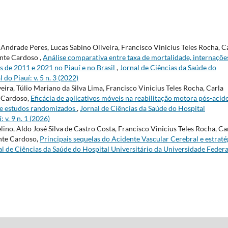
Andrade Peres, Lucas Sabino Oliveira, Francisco Vinicius Teles Rocha, C
nte Cardoso ,
Análise comparativa entre taxa de mortalidade, internaçõe
s de 2011 e 2021 no Piauí e no Brasil
,
Jornal de Ciências da Saúde do
do Piauí: v. 5 n. 3 (2022)
ira, Túlio Mariano da Silva Lima, Francisco Vinicius Teles Rocha, Carla
e Cardoso,
Eficácia de aplicativos móveis na reabilitação motora pós-acid
 de estudos randomizados
,
Jornal de Ciências da Saúde do Hospital
 v. 9 n. 1 (2026)
ino, Aldo José Silva de Castro Costa, Francisco Vinicius Teles Rocha, Ca
nte Cardoso,
Principais sequelas do Acidente Vascular Cerebral e estraté
al de Ciências da Saúde do Hospital Universitário da Universidade Federa