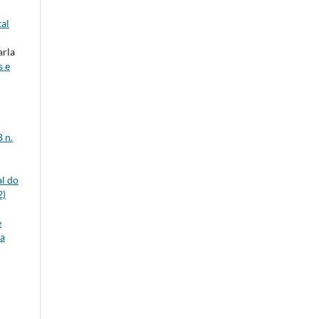
tal
arla
s e
 n.
al do
2)
e
da