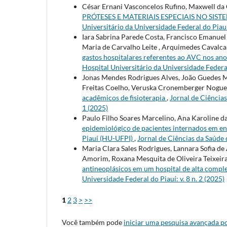
César Ernani Vasconcelos Rufino, Maxwell da 
PRÓTESES E MATERIAIS ESPECIAIS NO SIS
Universitário da Universidade Federal do Piauí:
Iara Sabrina Parede Costa, Francisco Emanuel 
Maria de Carvalho Leite , Arquimedes Cavalca
gastos hospitalares referentes ao AVC nos ano
Hospital Universitário da Universidade Federal 
Jonas Mendes Rodrigues Alves, João Guedes M
Freitas Coelho, Veruska Cronemberger Nogue
acadêmicos de fisioterapia
,
Jornal de Ciências
1 (2025)
Paulo Filho Soares Marcelino, Ana Karoline da
epidemiológico de pacientes internados em en
Piauí (HU-UFPI)
,
Jornal de Ciências da Saúde d
Maria Clara Sales Rodrigues, Lannara Sofia de
Amorim, Roxana Mesquita de Oliveira Teixeira
antineoplásicos em um hospital de alta compl
Universidade Federal do Piauí: v. 8 n. 2 (2025)
1
2
3
>
>>
Você também pode
iniciar uma pesquisa avançada po