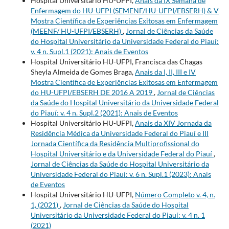
Hospital Universitário HU-UFPI,
Anais da IX Semana de
Enfermagem do HU-UFPI (SEMENF/HU-UFPI/EBSERH) & V
Mostra Científica de Experiências Exitosas em Enfermagem
(MEENF/ HU-UFPI/EBSERH)
,
Jornal de Ciências da Saúde
do Hospital Universitário da Universidade Federal do Piauí:
v. 4 n. Supl.1 (2021): Anais de Eventos
Hospital Universitário HU-UFPI, Francisca das Chagas
Sheyla Almeida de Gomes Braga,
Anais da I, II, III e IV
Mostra Científica de Experiências Exitosas em Enfermagem
do HU-UFPI/EBSERH DE 2016 A 2019
,
Jornal de Ciências
da Saúde do Hospital Universitário da Universidade Federal
do Piauí: v. 4 n. Supl.2 (2021): Anais de Eventos
Hospital Universitário HU-UFPI,
Anais da XIV Jornada da
Residência Médica da Universidade Federal do Piauí e III
Jornada Científica da Residência Multiprofissional do
Hospital Universitário e da Universidade Federal do Piauí
,
Jornal de Ciências da Saúde do Hospital Universitário da
Universidade Federal do Piauí: v. 6 n. Supl.1 (2023): Anais
de Eventos
Hospital Universitário HU-UFPI,
Número Completo v. 4, n.
1, (2021)
,
Jornal de Ciências da Saúde do Hospital
Universitário da Universidade Federal do Piauí: v. 4 n. 1
(2021)