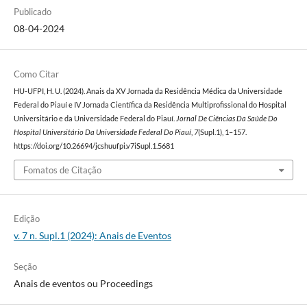
Publicado
08-04-2024
Como Citar
HU-UFPI, H. U. (2024). Anais da XV Jornada da Residência Médica da Universidade
Federal do Piauí e IV Jornada Científica da Residência Multiprofissional do Hospital
Universitário e da Universidade Federal do Piauí.
Jornal De Ciências Da Saúde Do
Hospital Universitário Da Universidade Federal Do Piauí
,
7
(Supl.1), 1–157.
https://doi.org/10.26694/jcshuufpi.v7iSupl.1.5681
Fomatos de Citação
Edição
v. 7 n. Supl.1 (2024): Anais de Eventos
Seção
Anais de eventos ou Proceedings