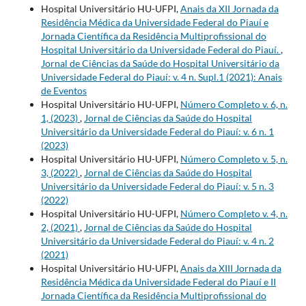
Hospital Universitário HU-UFPI,
Anais da XII Jornada da
Residência Médica da Universidade Federal do Piauí e
Jornada Científica da Residência Multiprofissional do
Hospital Universitário da Universidade Federal do Piauí.
,
Jornal de Ciências da Saúde do Hospital Universitário da
Universidade Federal do Piauí: v. 4 n. Supl.1 (2021): Anais
de Eventos
Hospital Universitário HU-UFPI,
Número Completo v. 6, n.
1, (2023)
,
Jornal de Ciências da Saúde do Hospital
Universitário da Universidade Federal do Piauí: v. 6 n. 1
(2023)
Hospital Universitário HU-UFPI,
Número Completo v. 5, n.
3, (2022)
,
Jornal de Ciências da Saúde do Hospital
Universitário da Universidade Federal do Piauí: v. 5 n. 3
(2022)
Hospital Universitário HU-UFPI,
Número Completo v. 4, n.
2, (2021)
,
Jornal de Ciências da Saúde do Hospital
Universitário da Universidade Federal do Piauí: v. 4 n. 2
(2021)
Hospital Universitário HU-UFPI,
Anais da XIII Jornada da
Residência Médica da Universidade Federal do Piauí e II
Jornada Científica da Residência Multiprofissional do