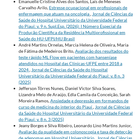
Emanuelle Cristine Alves dos Santos, Laís de Meneses
Carvalho Arilo,
Estresse ocupacional em profissionais de
enfermagem que atuam na oncologia
,
Jornal de Ciências da
Saúde do Hospital Universitário da Universidade Federal
do Piauí: v. 9 n. Supl.Esp. (2026): I Número Especial da
Produção Científica da Residência Multiprofissional em
Saúde do HU-UFPI/HU Brasil
André Martins Ornelas, Marcia Helena de Oliveira, Maria
de Fátima de Medeiros Brito,
Avaliação dos resultados do
teste rápido ML Flow em pacientes com hanseníase
atendidos no Hospital das Clínicas-UFPE entre 2018 a
2024
,
Jornal de Ciências da Saúde do Hospital
Universitário da Universidade Federal do Piauí: v. 8 n. 3
(2025)
Jefferson Tôrres Nunes, Daniel Victor Silva Soares,
Lizandra Melo de Araújo, Edla Camila da Conceição, Sarah
Moreira Ramos,
Ansiedade e depressão em formandos de
curso de medicina do interior do Piauí
,
Jornal de Ciências
da Saúde do Hospital Universitário da Universidade Federal
do Piauí: v. 8 n. 3 (2025)
Jeany Borges e Silva Ribeiro, Leonardo Lino Martins Junior,
Avaliação da qualidade em colonoscopia e taxa de detecção
de adenomas em Hospital Universitário
,
Jornal de Ciências