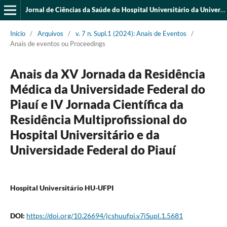
Jornal de Ciências da Saúde do Hospital Universitário da Universidade Federal do Piauí
Início
/
Arquivos
/
v. 7 n. Supl.1 (2024): Anais de Eventos
/
Anais de eventos ou Proceedings
Anais da XV Jornada da Residência
Médica da Universidade Federal do
Piauí e IV Jornada Científica da
Residência Multiprofissional do
Hospital Universitário e da
Universidade Federal do Piauí
Hospital Universitário HU-UFPI
DOI:
https://doi.org/10.26694/jcshuufpi.v7iSupl.1.5681