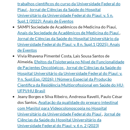
trabalhos científicos do curso da Universidade Federal do
Piauí
,
Jornal de Ciências da Saúde do Hospital
Universitário da Universidade Federal do Piauí: v. 5 n.
Supl.1 (2022): Anais de Eventos
SAMPI Sociedade de Acadêmicos de Medicina do Piauí,
Anais da Sociedade de Acadêmicos de Medicina do Piauí
,
Jornal de Ciências da Saúde do Hospital Universitário da
Universidade Federal do Piauí: v. 8 n. Supl.1 (2025): Anais
de Eventos
Vivia Rhavena Pimentel Costa, Lais Sousa Santos de
Almeida,
Efeitos da Fisioterapia no Nível de Funcionalidade
de Pacientes Oncológicos
,
Jornal de Ciências da Saúde do
Hospital Universitário da Universidade Federal do Piauí: v.
9 n. Supl.Esp. (2026): I Número Especial da Produção
Científica da Residência Multiprofissional em Saúde do HU-
UFPI/HU Brasil
Jeany Borges e Silva Ribeiro, Andressa Ravelli, Paulo César
dos Santos,
Avaliação da qualidade do preparo intestinal
com Manitol para Videocolonoscopia no Hospital
Universitário da Universidade Federal do Piauí
,
Jornal de
Ciências da Saúde do Hospital Universitário da
Universidade Federal do Piauí: v. 6 n. 2 (2023)