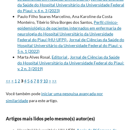
da Saúde do Hospital Universitário da Universidade Federal
do Piauí: v. 6 n. 3 (2023)
Paulo Filho Soares Marcelino, Ana Karoline da Costa
Monteiro, Tibério Silva Borges dos Santos,
Perfil clínico-
epidemiológico de pacientes internados em enfermaria de
neurologia do Hospital Universitário da Universidade
Federal do Piauí (HU-UFPI)
,
Jornal de Ciências da Saúde do
Hospital Universitário da Universidade Federal do Piauí: v.
5 n. 1 (2022)
Marta Alves Rosal,
Editorial
,
Jornal de Ciências da Saúde
do Hospital Universitário da Universidade Federal do Piauí:
v. 2 n. 3 (2019)
<<
<
1
2
3
4
5
6
7
8
9
10
>
>>
Você também pode
iniciar uma pesquisa avançada por
similaridade
para este artigo.
Artigos mais lidos pelo mesmo(s) autor(es)