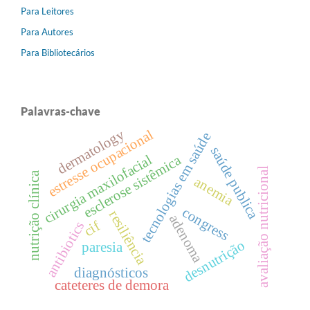
Para Leitores
Para Autores
Para Bibliotecários
Palavras-chave
dermatology
estresse ocupacional
tecnologias em saúde
saúde publica
cirurgia maxilofacial
esclerose sistêmica
avaliação nutricional
nutrição clínica
anemia
congress
resiliência
adenoma
cif
antibiotics
desnutrição
paresia
diagnósticos
cateteres de demora