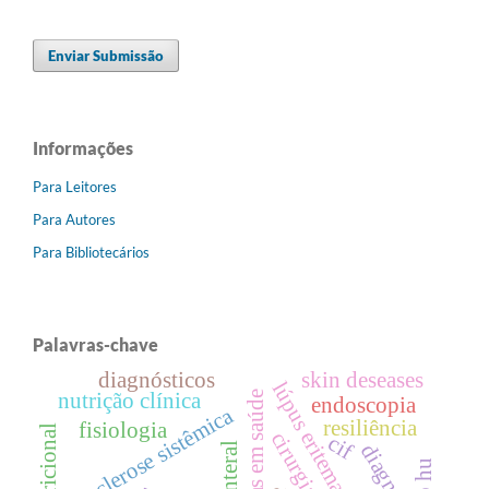
Enviar Submissão
Informações
Para Leitores
Para Autores
Para Bibliotecários
Palavras-chave
diagnósticos
skin deseases
nutrição clínica
tecnologias em saúde
endoscopia
esclerose sistêmica
resiliência
fisiologia
cif
diagnosis