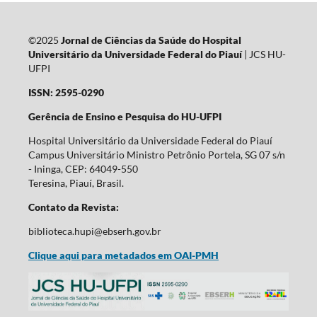
©2025
Jornal de Ciências da Saúde do Hospital
Universitário da Universidade Federal do Piauí
| JCS HU-
UFPI
ISSN: 2595-0290
Gerência de Ensino e Pesquisa do HU-UFPI
Hospital Universitário da Universidade Federal do Piauí
Campus Universitário Ministro Petrônio Portela, SG 07 s/n
- Ininga, CEP: 64049-550
Teresina, Piauí, Brasil.
Contato da Revista:
biblioteca.hupi@ebserh.gov.br
Clique aqui para metadados em OAI-PMH