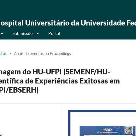
ospital Universitário da Universidade Fe
Submissões
Portal
ntos
/
Anais de eventos ou Proceedings
rmagem do HU-UFPI (SEMENF/HU-
tífica de Experiências Exitosas em
PI/EBSERH)
96