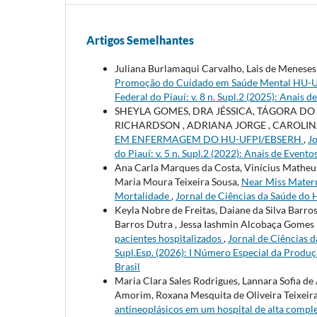
Artigos Semelhantes
Juliana Burlamaqui Carvalho, Lais de Meneses
Promoção do Cuidado em Saúde Mental HU-
Federal do Piauí: v. 8 n. Supl.2 (2025): Anais d
SHEYLA GOMES, DRA JÉSSICA, TÁGORA DO
RICHARDSON , ADRIANA JORGE , CAROLIN
EM ENFERMAGEM DO HU-UFPI/EBSERH
,
Jo
do Piauí: v. 5 n. Supl.2 (2022): Anais de Evento
Ana Carla Marques da Costa, Vinícius Matheus
Maria Moura Teixeira Sousa,
Near Miss Matern
Mortalidade
,
Jornal de Ciências da Saúde do H
Keyla Nobre de Freitas, Daiane da Silva Barro
Barros Dutra , Jessa Iashmin Alcobaça Gomes
pacientes hospitalizados
,
Jornal de Ciências d
Supl.Esp. (2026): I Número Especial da Produ
Brasil
Maria Clara Sales Rodrigues, Lannara Sofia de
Amorim, Roxana Mesquita de Oliveira Teixeira
antineoplásicos em um hospital de alta compl