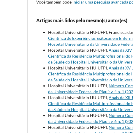
Você também pode
iniciar uma pesquisa avançada po
Artigos mais lidos pelo mesmo(s) autor(es)
Hospital Universitário HU-UFPI, Francisca d
Científica de Experiências Exitosas em En
Hospital Universitário da Universidade Federal 
Hospital Universitário HU-UFPI,
Anais da XIV 
Científica da Residência Multiprofissional do 
da Saúde do Hospital Universitário da Universi
Hospital Universitário HU-UFPI,
Anais da XV 
Científica da Residência Multiprofissional do 
da Saúde do Hospital Universitário da Universi
Hospital Universitário HU-UFPI,
Número Compl
da Universidade Federal do Piauí: v. 4 n. 1 (20
Hospital Universitário HU-UFPI,
Anais da XII
Científica da Residência Multiprofissional do 
da Saúde do Hospital Universitário da Universi
Hospital Universitário HU-UFPI,
Número Compl
da Universidade Federal do Piauí: v. 6 n. 1 (20
Hospital Universitário HU-UFPI,
Número Compl