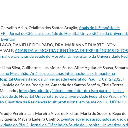
 Carvalho Arilo, Odailma dos Santos Aragão,
Anais do II Simpósio de
UFPI
,
Jornal de Ciências da Saúde do Hospital Universitário da Universid
e Eventos
 LAGO, DANIELLE DOURADO, DRA. MARIANNE DUARTE, LYON
A VALE,
ANAIS DA VI MOSTRA CIENTÍFICA DE EXPERIÊNCIAS EXITO
rnal de Ciências da Saúde do Hospital Universitário da Universidade Fed
s
 Lima Silva, Guilherme Luìs Moura Sousa, Aline Aguiar de Sousa, Samara
o no Maranhão: Análise de Lacunas Informacionais e Impacto na
ospital Universitário da Universidade Federal do Piauí: v. 8 n. 2 (2025)
s, Janiele de Sousa Rodrigues, Amanda dos Santos Serafim, Thais Torres
 Machado ,
Infecções odontogênicas como fator de risco para sepse em
a Saúde do Hospital Universitário da Universidade Federal do Piauí: v. 9 n
ção Científica da Residência Multiprofissional em Saúde do HU-UFPI/HU
 Araújo Pereira, Laís Moreira Alves de Freitas, Maria do Socorro Rego de
 Siqueira, Mayara Ladeira Coêlho,
Eventos adversos associados ao uso d
exidade do Piauí
,
Jornal de Ciências da Saúde do Hospital Universitário 