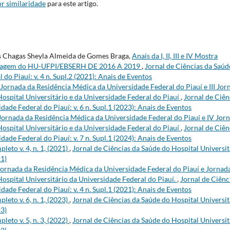
r similaridade
para este artigo.
as Chagas Sheyla Almeida de Gomes Braga,
Anais da I, II, III e IV Mostra
fermagem do HU-UFPI/EBSERH DE 2016 A 2019
,
Jornal de Ciências da Saúd
do Piauí: v. 4 n. Supl.2 (2021): Anais de Eventos
Jornada da Residência Médica da Universidade Federal do Piauí e III Jor
Hospital Universitário e da Universidade Federal do Piauí
,
Jornal de Ciên
dade Federal do Piauí: v. 6 n. Supl.1 (2023): Anais de Eventos
Jornada da Residência Médica da Universidade Federal do Piauí e IV Jor
Hospital Universitário e da Universidade Federal do Piauí
,
Jornal de Ciên
dade Federal do Piauí: v. 7 n. Supl.1 (2024): Anais de Eventos
eto v. 4, n. 1, (2021)
,
Jornal de Ciências da Saúde do Hospital Universit
21)
 Jornada da Residência Médica da Universidade Federal do Piauí e Jornad
Hospital Universitário da Universidade Federal do Piauí.
,
Jornal de Ciênc
dade Federal do Piauí: v. 4 n. Supl.1 (2021): Anais de Eventos
eto v. 6, n. 1, (2023)
,
Jornal de Ciências da Saúde do Hospital Universit
23)
eto v. 5, n. 3, (2022)
,
Jornal de Ciências da Saúde do Hospital Universit