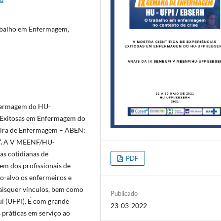
abalho em Enfermagem,
nfermagem do HU-
s Exitosas em Enfermagem do
ira de Enfermagem – ABEN:
”.
A V MEENF/HU-
as cotidianas de
PDF
em dos profissionais de
alvo os enfermeiros e
aisquer vínculos, bem como
Publicado
uí (UFPI). É com grande
23-03-2022
 práticas em serviço ao