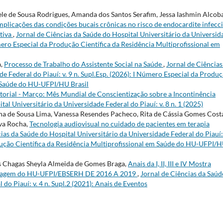
iele de Sousa Rodrigues, Amanda dos Santos Serafim, Jessa Iashmin Alcob
mplicações das condições bucais crônicas no risco de endocardite infecc
ativa
,
Jornal de Ciências da Saúde do Hospital Universitário da Universid
Número Especial da Produção Científica da Residência Multiprofissional em
a,
Processo de Trabalho do Assistente Social na Saúde
,
Jornal de Ciências
e Federal do Piauí: v. 9 n. Supl.Esp. (2026): I Número Especial da Produ
m Saúde do HU-UFPI/HU Brasil
torial - Março: Mês Mundial de Conscientização sobre a Incontinência
tal Universitário da Universidade Federal do Piauí: v. 8 n. 1 (2025)
a de Sousa Lima, Vanessa Resendes Pacheco, Rita de Cássia Gomes Cost
lva Rocha,
Tecnologia audiovisual no cuidado de pacientes em terapia
ias da Saúde do Hospital Universitário da Universidade Federal do Piauí: 
odução Científica da Residência Multiprofissional em Saúde do HU-UFPI/
as Chagas Sheyla Almeida de Gomes Braga,
Anais da I, II, III e IV Mostra
fermagem do HU-UFPI/EBSERH DE 2016 A 2019
,
Jornal de Ciências da Saúd
do Piauí: v. 4 n. Supl.2 (2021): Anais de Eventos