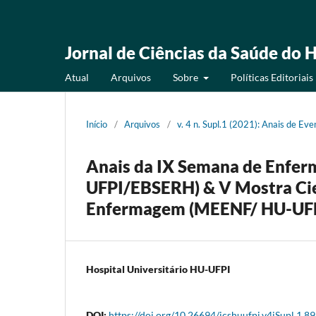
Jornal de Ciências da Saúde do H
Atual
Arquivos
Sobre
Políticas Editoriais
Início
/
Arquivos
/
v. 4 n. Supl.1 (2021): Anais de Eve
Anais da IX Semana de Enfe
UFPI/EBSERH) & V Mostra Cien
Enfermagem (MEENF/ HU-UF
Hospital Universitário HU-UFPI
DOI:
https://doi.org/10.26694/jcshuufpi.v4iSupl.1.8