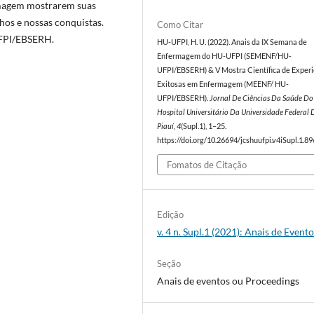
rmagem mostrarem suas
lhos e nossas conquistas.
Como Citar
UFPI/EBSERH.
HU-UFPI, H. U. (2022). Anais da IX Semana de
Enfermagem do HU-UFPI (SEMENF/HU-
UFPI/EBSERH) & V Mostra Científica de Experi
Exitosas em Enfermagem (MEENF/ HU-
UFPI/EBSERH).
Jornal De Ciências Da Saúde Do
Hospital Universitário Da Universidade Federal 
Piauí
,
4
(Supl.1), 1–25.
https://doi.org/10.26694/jcshuufpi.v4iSupl.1.89
Fomatos de Citação
Edição
v. 4 n. Supl.1 (2021): Anais de Event
Seção
Anais de eventos ou Proceedings