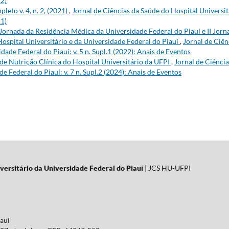
22)
eto v. 4, n. 2, (2021)
,
Jornal de Ciências da Saúde do Hospital Universit
21)
 Jornada da Residência Médica da Universidade Federal do Piauí e II Jorn
Hospital Universitário e da Universidade Federal do Piauí
,
Jornal de Ciên
dade Federal do Piauí: v. 5 n. Supl.1 (2022): Anais de Eventos
 de Nutrição Clínica do Hospital Universitário da UFPI
,
Jornal de Ciência
e Federal do Piauí: v. 7 n. Supl.2 (2024): Anais de Eventos
versitário da Universidade Federal do Piauí
| JCS HU-UFPI
iauí