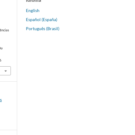
English
Español (España)
Português (Brasil)
ências
Do
6
os