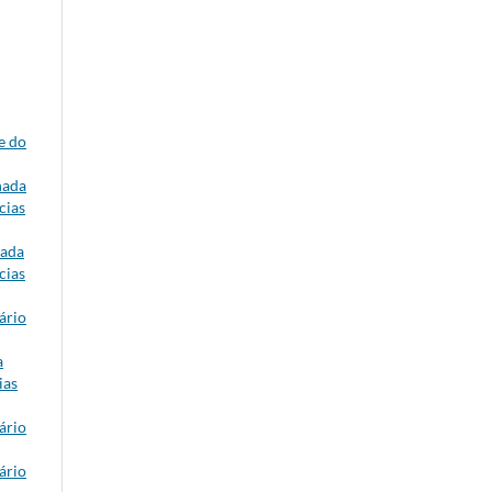
e do
nada
cias
nada
cias
ário
a
ias
ário
ário