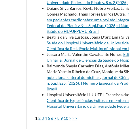
Universidade Federal do Piauí: v. 8 n. 2 (2025)
Daiane Silva Barros, Keyla Nobre Freitas, Jan
Gomes Machado, Thais Torres Barros Dutra,
I
em pacientes cardiopatas: uma revisão integr
Federal do Piauí: v. 9 n. Supl.Esp. (2026): I 
Saúde do HU-UFPI/HU Brasil
Beatriz da Silva Lustosa, Joana D'arc Lima Silv
Saúde do Hospital Universitário da Universidad
Científica da Residência Multiprofissional e
Jussara Maria Valentim Cavalcante Nunes,
Edi
Urinária
,
Jornal de Ciências da Saúde do Hospi
Raimunda Sheyla Carneiro Dias, Antônia Milen
Maria Yasmin Ribeiro da Cruz, Monique da Si
nutricional enteral domiciliar
,
Jornal de Ciênc
n. Supl.Esp. (2026): I Número Especial da Pr
Brasil
Hospital Universitário HU-UFPI, Francisca d
Científica de Experiências Exitosas em En
Hospital Universitário da Universidade Federal 
1
2
3
4
5
6
7
8
9
10
>
>>