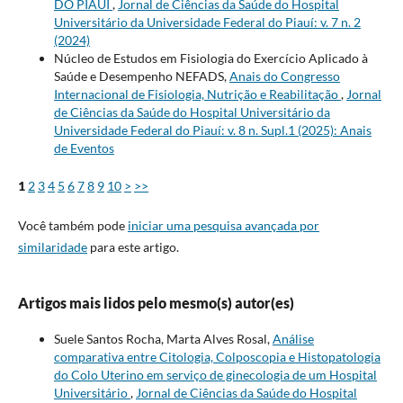
DO PIAUÍ
,
Jornal de Ciências da Saúde do Hospital
Universitário da Universidade Federal do Piauí: v. 7 n. 2
(2024)
Núcleo de Estudos em Fisiologia do Exercício Aplicado à
Saúde e Desempenho NEFADS,
Anais do Congresso
Internacional de Fisiologia, Nutrição e Reabilitação
,
Jornal
de Ciências da Saúde do Hospital Universitário da
Universidade Federal do Piauí: v. 8 n. Supl.1 (2025): Anais
de Eventos
1
2
3
4
5
6
7
8
9
10
>
>>
Você também pode
iniciar uma pesquisa avançada por
similaridade
para este artigo.
Artigos mais lidos pelo mesmo(s) autor(es)
Suele Santos Rocha, Marta Alves Rosal,
Análise
comparativa entre Citologia, Colposcopia e Histopatologia
do Colo Uterino em serviço de ginecologia de um Hospital
Universitário
,
Jornal de Ciências da Saúde do Hospital