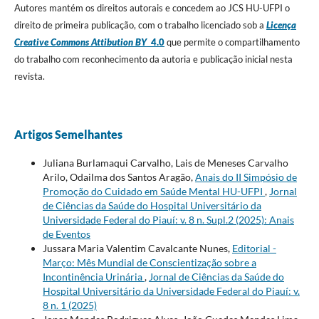
Autores mantém os direitos autorais e concedem ao JCS HU-UFPI o
direito de primeira publicação, com o trabalho licenciado sob a
Licença
Creative Commons Attibution BY
4.0
que permite o compartilhamento
do trabalho com reconhecimento da autoria e publicação inicial nesta
revista.
Artigos Semelhantes
Juliana Burlamaqui Carvalho, Lais de Meneses Carvalho
Arilo, Odailma dos Santos Aragão,
Anais do II Simpósio de
Promoção do Cuidado em Saúde Mental HU-UFPI
,
Jornal
de Ciências da Saúde do Hospital Universitário da
Universidade Federal do Piauí: v. 8 n. Supl.2 (2025): Anais
de Eventos
Jussara Maria Valentim Cavalcante Nunes,
Editorial -
Março: Mês Mundial de Conscientização sobre a
Incontinência Urinária
,
Jornal de Ciências da Saúde do
Hospital Universitário da Universidade Federal do Piauí: v.
8 n. 1 (2025)