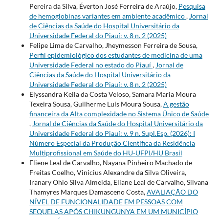
Pereira da Silva, Éverton José Ferreira de Araújo,
Pesquisa
de hemoglobinas variantes em ambiente acadêmico
,
Jornal
de Ciências da Saúde do Hospital Universitário da
Universidade Federal do Piauí: v. 8 n. 2 (2025)
Felipe Lima de Carvalho, Jheymesson Ferreira de Sousa,
Perfil epidemiológico dos estudantes de medicina de uma
Universidade Federal no estado do Piauí
,
Jornal de
Ciências da Saúde do Hospital Universitário da
Universidade Federal do Piauí: v. 8 n. 2 (2025)
Elyssandra Keila da Costa Veloso, Samara Maria Moura
Texeira Sousa, Guilherme Luís Moura Sousa,
A gestão
financeira da Alta complexidade no Sistema Único de Saúde
,
Jornal de Ciências da Saúde do Hospital Universitário da
Universidade Federal do Piauí: v. 9 n. Supl.Esp. (2026): I
Número Especial da Produção Científica da Residência
Multiprofissional em Saúde do HU-UFPI/HU Brasil
Eliene Leal de Carvalho, Nayana Pinheiro Machado de
Freitas Coelho, Vinicius Alexandre da Silva Oliveira,
Iranary Ohio Silva Almeida, Eliane Leal de Carvalho, Silvana
Thamyres Marques Damasceno Costa,
AVALIAÇÃO DO
NÍVEL DE FUNCIONALIDADE EM PESSOAS COM
SEQUELAS APÓS CHIKUNGUNYA EM UM MUNICÍPIO