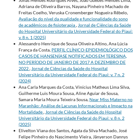
Jonas Mendes Rodrigues Alves, João Guedes Mendes Lima,
Adriana de Oliveira Barros, Nayana Pinheiro Machado de
Freitas Coelho, Veruska Cronemberger Nogueira Rêbelo,
Avaliação do nível da qualidade e funcionalidade do sono
de acadêmicos de fisioterapia
,
Jornal de Ciências da Saúde
do Hospital Universitário da Universidade Federal do Piauí:
v. 8 n. 1 (2025)
Alessandro Henrique de Sousa Oliveira Altino, Ana Lúcia
França da Costa,
PERFIL CLÍNICO-EPIDEMIOLÓGICO DOS
CASOS DE HANSENÍASE NOTIFICADOS EM TERESINA,
NO PERÍODO DE JANEIRO DE 2017 A DEZEMBRO DE
2022
,
Jornal de Ciências da Saúde do Hospital
Universitário da Universidade Federal do Piauí: v. 7 n. 2
(2024)
Ana Carla Marques da Costa, Vinícius Matheus Lima Silva,
Guilherme Luìs Moura Sousa, Aline Aguiar de Sousa,
Samara Maria Moura Teixeira Sousa,
Near Miss Materno no
Maranhão: Análise de Lacunas Informacionais e Impacto na
Mortalidade
,
Jornal de Ciências da Saúde do Hospital
Universitário da Universidade Federal do Piauí: v. 8 n. 2
(2025)
Elivelton Viana dos Santos, Agata da Silva Machado, José
Felipe Pinheiro do Nascimento Vieira, Jânyerson Dannys