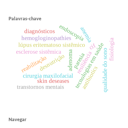
Palavras-chave
endoscopia
anemia
diagnósticos
hemogloginopathies
fisiologia
tecnologias em saúde
lúpus eritematoso sistêmico
cif
qualidade do sono
esclerose sistêmica
adenoma
resiliência
paresia
desnutrição
reabilitação
antibiotics
cirurgia maxilofacial
skin deseases
transtornos mentais
Navegar