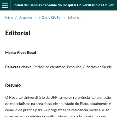
Jornal de Ciências da Saúde do Hospital Universitário da Universidade Federal do Piauí
Início
/
Arquivos
/
v. 2 n. 3 (2019)
/
Editorial
Editorial
Marta Alves Rosal
Palavras-chave:
Periódico científico, Pesquisa, Ciências da Saúde
Resumo
O Hospital Universitário da UFPI, a maior referência na formação
de especialistas na área da saúde no estado do Piauí, atualmente é
cenário de prática para 24 programas de residência médica, e 02
programas de residência multiprofissional cada programa com