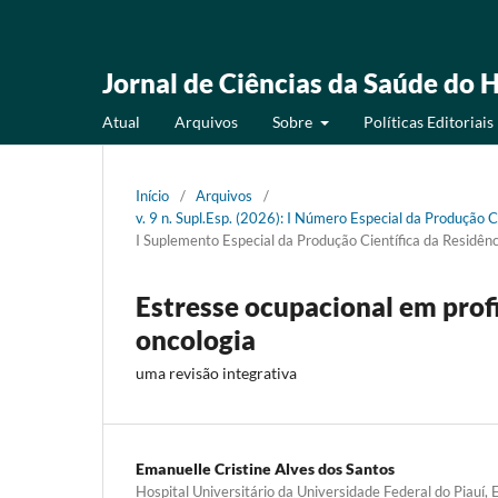
Jornal de Ciências da Saúde do H
Atual
Arquivos
Sobre
Políticas Editoriais
Início
/
Arquivos
/
v. 9 n. Supl.Esp. (2026): I Número Especial da Produção 
I Suplemento Especial da Produção Científica da Residê
Estresse ocupacional em pro
oncologia
uma revisão integrativa
Emanuelle Cristine Alves dos Santos
Hospital Universitário da Universidade Federal do Piauí, 