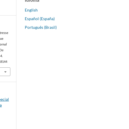
English
Español (España)
Português (Brasil)
stresse
que
ornal
 Da
44.
p.8144
pecial
a