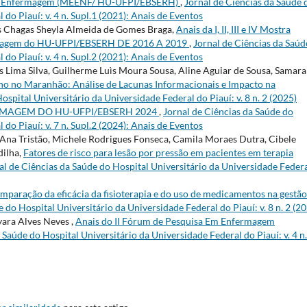
s em Enfermagem (MEENF/ HU-UFPI/EBSERH)
,
Jornal de Ciências da Saúde 
do Piauí: v. 4 n. Supl.1 (2021): Anais de Eventos
as Chagas Sheyla Almeida de Gomes Braga,
Anais da I, II, III e IV Mostra
fermagem do HU-UFPI/EBSERH DE 2016 A 2019
,
Jornal de Ciências da Saúd
do Piauí: v. 4 n. Supl.2 (2021): Anais de Eventos
 Lima Silva, Guilherme Luìs Moura Sousa, Aline Aguiar de Sousa, Samara
o no Maranhão: Análise de Lacunas Informacionais e Impacto na
ospital Universitário da Universidade Federal do Piauí: v. 8 n. 2 (2025)
RMAGEM DO HU-UFPI/EBSERH 2024
,
Jornal de Ciências da Saúde do
do Piauí: v. 7 n. Supl.2 (2024): Anais de Eventos
'Ana Tristão, Michele Rodrigues Fonseca, Camila Moraes Dutra, Cibele
dilha,
Fatores de risco para lesão por pressão em pacientes em terapia
al de Ciências da Saúde do Hospital Universitário da Universidade Feder
mparação da eficácia da fisioterapia e do uso de medicamentos na gestão
 do Hospital Universitário da Universidade Federal do Piauí: v. 8 n. 2 (2
ara Alves Neves ,
Anais do II Fórum de Pesquisa Em Enfermagem
 Saúde do Hospital Universitário da Universidade Federal do Piauí: v. 4 n.