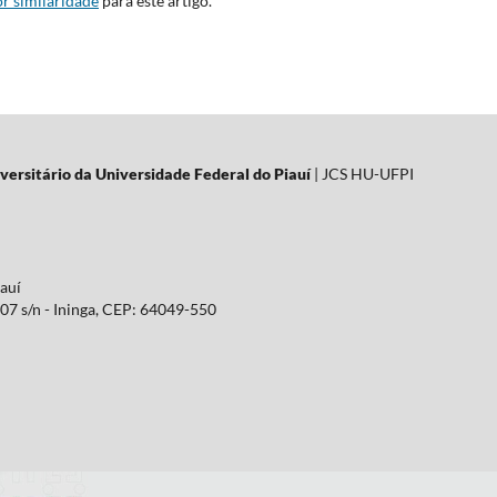
r similaridade
para este artigo.
versitário da Universidade Federal do Piauí
| JCS HU-UFPI
iauí
07 s/n - Ininga, CEP: 64049-550