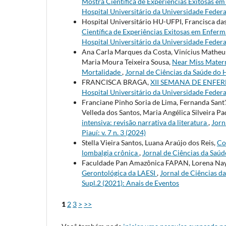
Mostra Científica de Experiências Exitosa
Hospital Universitário da Universidade Federal 
Hospital Universitário HU-UFPI, Francisca d
Científica de Experiências Exitosas em En
Hospital Universitário da Universidade Federal 
Ana Carla Marques da Costa, Vinícius Matheus
Maria Moura Teixeira Sousa,
Near Miss Matern
Mortalidade
,
Jornal de Ciências da Saúde do H
FRANCISCA BRAGA,
XII SEMANA DE ENFE
Hospital Universitário da Universidade Federal 
Franciane Pinho Soria de Lima, Fernanda Sant
Velleda dos Santos, Maria Angélica Silveira Pa
intensiva: revisão narrativa da literatura
,
Jorn
Piauí: v. 7 n. 3 (2024)
Stella Vieira Santos, Luana Araújo dos Reis,
Co
lombalgia crônica
,
Jornal de Ciências da Saúde
Faculdade Pan Amazônica FAPAN, Lorena Nay
Gerontológica da LAESI
,
Jornal de Ciências da
Supl.2 (2021): Anais de Eventos
1
2
3
>
>>