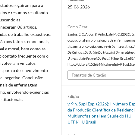
 estudos seguiram para a
25-06-2026
tulos e resumos resultando
buscando as
Como Citar
neceram 06 artigos.
adas de trabalho exaustivas,
Santos, E. C. A. dos, & Arilo, L. de M. C. (2026). E
ocupacional em profissionais de enfermagem 
ção aos fatores emocionais,
atuam na oncologia: uma revisão integrativa.
J
rbal e moral, bem como as
De Ciências Da Saúde Do Hospital Universitário
 o contato frequente com o
Universidade Federal Do Piauí
,
9
(Supl.Esp.), e81
envolveram vínculos
https://doi.org/10.26694/jcshu-ufpi.v9iSupl.Es
ios para o desenvolvimento
Fomatos de Citação
al negativo. Conclusão:
ionais de enfermagem
lho, envolvendo exigências
Edição
stitucionais.
v. 9 n. Supl.Esp. (2026): I Número Es
da Produção Científica da Residênci
Multiprofissional em Saúde do HU-
UFPI/HU Brasil