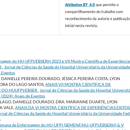
Attibution BY
4.0
que permite o
compartilhamento do trabalho com
reconhecimento da autoria e publicaçã
inicial nesta revista.
magem do HU-UFPI/EBSERH 2023 e VII Mostra Científica de Experiência
RH
,
Jornal de Ciências da Saúde do Hospital Universitário da Universidade
e Eventos
 DANIELLE PEREIRA DOURADO, JÉSSICA PEREIRA COSTA, LYON
GORA DO LAGO SANTOS,
ANAIS VII MOSTRA CIENTÍFICA DE
M DO HUUFPI/EBSER
,
Jornal de Ciências da Saúde do Hospital Universit
1 (2024): Anais de Eventos
 LAGO, DANIELLE DOURADO, DRA. MARIANNE DUARTE, LYON
A VALE,
ANAIS DA VI MOSTRA CIENTÍFICA DE EXPERIÊNCIAS EXITO
rnal de Ciências da Saúde do Hospital Universitário da Universidade Fed
s
 Semana de Enfermagem do HU-UFPI (SEMENF/HU-UFPI/EBSERH) & V