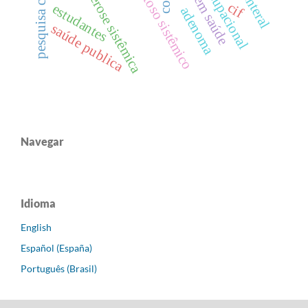
pesquisa científica
esclerose sistêmica
cif
estudantes
adenoma
saúde publica
Navegar
Idioma
English
Español (España)
Português (Brasil)