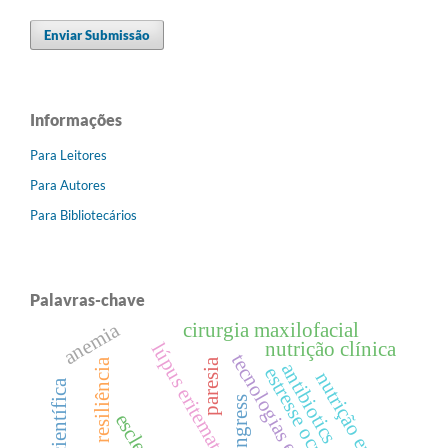
Enviar Submissão
Informações
Para Leitores
Para Autores
Para Bibliotecários
Palavras-chave
anemia
cirurgia maxilofacial
nutrição clínica
lúpus eritematoso sistêmico
tecnologias em saúde
paresia
resiliência
antibiotics
estresse ocupacional
nutrição enteral
congress