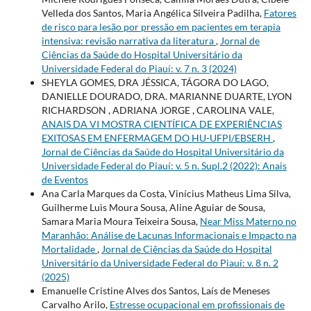
Velleda dos Santos, Maria Angélica Silveira Padilha,
Fatores
de risco para lesão por pressão em pacientes em terapia
intensiva: revisão narrativa da literatura
,
Jornal de
Ciências da Saúde do Hospital Universitário da
Universidade Federal do Piauí: v. 7 n. 3 (2024)
SHEYLA GOMES, DRA JÉSSICA, TÁGORA DO LAGO,
DANIELLE DOURADO, DRA. MARIANNE DUARTE, LYON
RICHARDSON , ADRIANA JORGE , CAROLINA VALE,
ANAIS DA VI MOSTRA CIENTÍFICA DE EXPERIÊNCIAS
EXITOSAS EM ENFERMAGEM DO HU-UFPI/EBSERH
,
Jornal de Ciências da Saúde do Hospital Universitário da
Universidade Federal do Piauí: v. 5 n. Supl.2 (2022): Anais
de Eventos
Ana Carla Marques da Costa, Vinícius Matheus Lima Silva,
Guilherme Luìs Moura Sousa, Aline Aguiar de Sousa,
Samara Maria Moura Teixeira Sousa,
Near Miss Materno no
Maranhão: Análise de Lacunas Informacionais e Impacto na
Mortalidade
,
Jornal de Ciências da Saúde do Hospital
Universitário da Universidade Federal do Piauí: v. 8 n. 2
(2025)
Emanuelle Cristine Alves dos Santos, Laís de Meneses
Carvalho Arilo,
Estresse ocupacional em profissionais de