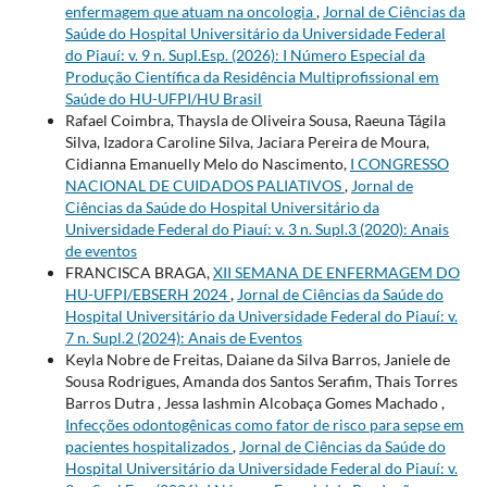
enfermagem que atuam na oncologia
,
Jornal de Ciências da
Saúde do Hospital Universitário da Universidade Federal
do Piauí: v. 9 n. Supl.Esp. (2026): I Número Especial da
Produção Científica da Residência Multiprofissional em
Saúde do HU-UFPI/HU Brasil
Rafael Coimbra, Thaysla de Oliveira Sousa, Raeuna Tágila
Silva, Izadora Caroline Silva, Jaciara Pereira de Moura,
Cidianna Emanuelly Melo do Nascimento,
I CONGRESSO
NACIONAL DE CUIDADOS PALIATIVOS
,
Jornal de
Ciências da Saúde do Hospital Universitário da
Universidade Federal do Piauí: v. 3 n. Supl.3 (2020): Anais
de eventos
FRANCISCA BRAGA,
XII SEMANA DE ENFERMAGEM DO
HU-UFPI/EBSERH 2024
,
Jornal de Ciências da Saúde do
Hospital Universitário da Universidade Federal do Piauí: v.
7 n. Supl.2 (2024): Anais de Eventos
Keyla Nobre de Freitas, Daiane da Silva Barros, Janiele de
Sousa Rodrigues, Amanda dos Santos Serafim, Thais Torres
Barros Dutra , Jessa Iashmin Alcobaça Gomes Machado ,
Infecções odontogênicas como fator de risco para sepse em
pacientes hospitalizados
,
Jornal de Ciências da Saúde do
Hospital Universitário da Universidade Federal do Piauí: v.