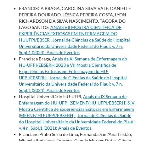
FRANCISCA BRAGA, CAROLINA SILVA VALE, DANIELLE
PEREIRA DOURADO, JÉSSICA PEREIRA COSTA, LYON
RICHARDSON DA SILVA NASCIMENTO, TÁGORA DO
LAGO SANTOS,
ANAIS VII MOSTRA CIENTÍFICA DE
EXPERIÊNCIAS EXITOSAS EM ENFERMAGEM DO
HUUFPI/EBSER
,
Jornal de Ciências da Saúde do Hospital
Universitário da Universidade Federal do Piauí: v. 7 n.
Supl.1 (2024): Anais de Eventos
Francisca Braga,
Anais da XI Semana de Enfermagem do
HU-UFPI/EBSERH 2023 e VII Mostra Científica de
Experiências Exitosas em Enfermagem do HU-
UFPI/EBSERH
,
Jornal de Ciências da Saúde do Hospital
Universitário da Universidade Federal do Piauí: v. 7 n.
Supl.1 (2024): Anais de Eventos
Hospital Universitário HU-UFPI,
Anais da IX Semana de
Enfermagem do HU-UFPI (SEMENF/HU-UFPI/EBSERH) & V
Mostra Científica de Experiências Exitosas em Enfermagem
(MEENF/ HU-UFPI/EBSERH)
,
Jornal de Ciências da Saúde
do Hospital Universitário da Universidade Federal do Piauí:
v. 4 n. Supl.1 (2021): Anais de Eventos
Franciane Pinho Soria de Lima, Fernanda Sant'Ana Tristão,
Michele Rodrigues Fonseca, Camila Moraes Dutra, Cibele