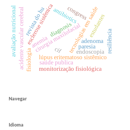
esclerose sistêmica
congress
avaliação nutricional
tecnologias em saúde
revista do hu
antibiotics
acidente vascular cerebral
estudantes
diagnosis
cirurgia maxilofacial
resiliência
anemia
adenoma
paresia
cif
fisiologia
endoscopia
lúpus eritematoso sistêmico
saúde publica
monitorização fisiológica
Navegar
Idioma