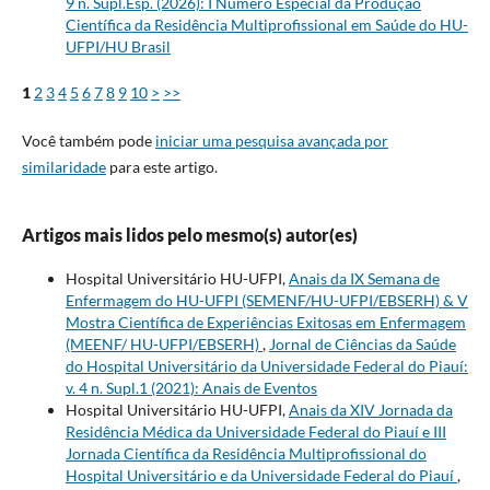
9 n. Supl.Esp. (2026): I Número Especial da Produção
Científica da Residência Multiprofissional em Saúde do HU-
UFPI/HU Brasil
1
2
3
4
5
6
7
8
9
10
>
>>
Você também pode
iniciar uma pesquisa avançada por
similaridade
para este artigo.
Artigos mais lidos pelo mesmo(s) autor(es)
Hospital Universitário HU-UFPI,
Anais da IX Semana de
Enfermagem do HU-UFPI (SEMENF/HU-UFPI/EBSERH) & V
Mostra Científica de Experiências Exitosas em Enfermagem
(MEENF/ HU-UFPI/EBSERH)
,
Jornal de Ciências da Saúde
do Hospital Universitário da Universidade Federal do Piauí:
v. 4 n. Supl.1 (2021): Anais de Eventos
Hospital Universitário HU-UFPI,
Anais da XIV Jornada da
Residência Médica da Universidade Federal do Piauí e III
Jornada Científica da Residência Multiprofissional do
Hospital Universitário e da Universidade Federal do Piauí
,