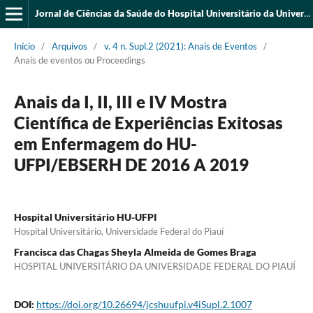
Jornal de Ciências da Saúde do Hospital Universitário da Universidade Federal do Piauí
Início
/
Arquivos
/
v. 4 n. Supl.2 (2021): Anais de Eventos
/
Anais de eventos ou Proceedings
Anais da I, II, III e IV Mostra
Científica de Experiências Exitosas
em Enfermagem do HU-
UFPI/EBSERH DE 2016 A 2019
Hospital Universitário HU-UFPI
Hospital Universitário, Universidade Federal do Piauí
Francisca das Chagas Sheyla Almeida de Gomes Braga
HOSPITAL UNIVERSITÁRIO DA UNIVERSIDADE FEDERAL DO PIAUÍ
DOI:
https://doi.org/10.26694/jcshuufpi.v4iSupl.2.1007