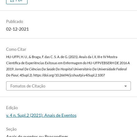
Publicado
02-12-2021
Como Citar
HU-UFPI, H. U., & Braga, F. das C. S. A. de G. (2021). Anais da I, II, III e IV Mostra
Científica de Experiências Exitosas em Enfermagem do HU-UFPI/EBSERH DE 2016 A
2019.
Jornal De Ciências Da Saúde Do Hospital Universitário Da Universidade Federal
Do Piauí
,
4
(Supl.2). https://doi.org/10.26694/jcshuufpi.v4iSupl.2.1007
Fomatos de Citação
Edição
v. 4 n. Supl.2 (2021): Anais de Eventos
Seção
Anais de eventos ou Proceedings