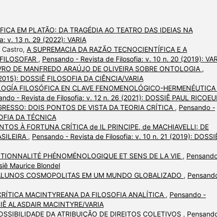
FICA EM PLATÃO: DA TRAGÉDIA AO TEATRO DAS IDEIAS NA
a: v. 13 n. 29 (2022): VARIA
 Castro,
A SUPREMACIA DA RAZÃO TECNOCIENTÍFICA E A
 FILOSOFAR
,
Pensando - Revista de Filosofia: v. 10 n. 20 (2019): VA
VRO DE MANFREDO ARAÚJO DE OLIVEIRA SOBRE ONTOLOGIA
,
12 (2015): DOSSIÊ FILOSOFIA DA CIÊNCIA/VARIA
OGÍA FILOSÓFICA EN CLAVE FENOMENOLÓGICO-HERMENÉUTICA 
ndo - Revista de Filosofia: v. 12 n. 26 (2021): DOSSIÊ PAUL RICOE
RESSO: DOIS PONTOS DE VISTA DA TEORIA CRÍTICA
,
Pensando -
LOSOFIA DA TÉCNICA
OS À FORTUNA CRÍTICA de IL PRINCIPE, de MACHIAVELLI: DE
ASILEIRA
,
Pensando - Revista de Filosofia: v. 10 n. 21 (2019): DOSSI
NTIONNALITÉ PHÉNOMÉNOLOGIQUE ET SENS DE LA VIE
,
Pensando
ssiê Maurice Blondel
 ALUNOS COSMOPOLITAS EM UM MUNDO GLOBALIZADO
,
Pensando
CRÍTICA MACINTYREANA DA FILOSOFIA ANALÍTICA
,
Pensando -
DOSSIÊ ALASDAIR MACINTYRE/VARIA
OSSIBILIDADE DA ATRIBUIÇÃO DE DIREITOS COLETIVOS
,
Pensando