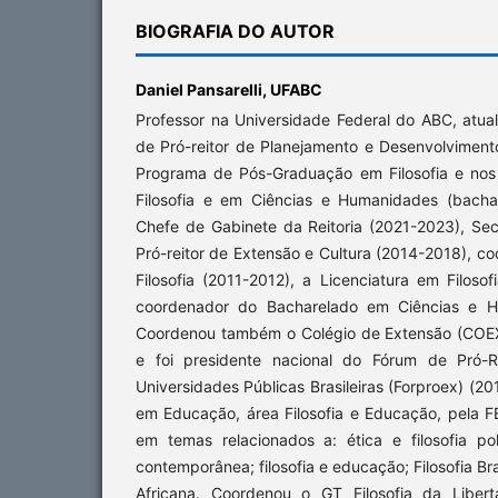
BIOGRAFIA DO AUTOR
Daniel Pansarelli,
UFABC
Professor na Universidade Federal do ABC, atu
de Pró-reitor de Planejamento e Desenvolvimento
Programa de Pós-Graduação em Filosofia e no
Filosofia e em Ciências e Humanidades (bachare
Chefe de Gabinete da Reitoria (2021-2023), Sec
Pró-reitor de Extensão e Cultura (2014-2018), 
Filosofia (2011-2012), a Licenciatura em Filosof
coordenador do Bacharelado em Ciências e H
Coordenou também o Colégio de Extensão (COEX
e foi presidente nacional do Fórum de Pró-R
Universidades Públicas Brasileiras (Forproex) (201
em Educação, área Filosofia e Educação, pela F
em temas relacionados a: ética e filosofia pol
contemporânea; filosofia e educação; Filosofia Bra
Africana. Coordenou o GT Filosofia da Libert