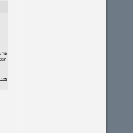
 uma
tion
nses