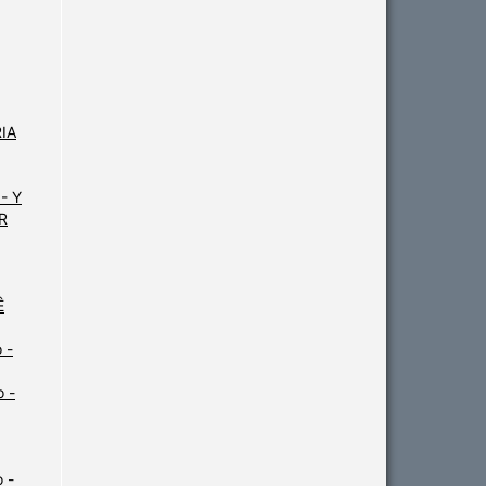
RIA
- Y
UR
Ê
 -
 -
 -