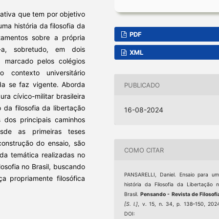
ativa que tem por objetivo
ma história da filosofia da
PDF
ntamentos sobre a própria
do-a, sobretudo, em dois
XML
l, marcado pelos colégios
o contexto universitário
da se faz vigente. Aborda
PUBLICADO
a cívico-militar brasileira
da filosofia da libertação
16-08-2024
s dos principais caminhos
esde as primeiras teses
construção do ensaio, são
COMO CITAR
da temática realizadas no
sofia no Brasil, buscando
PANSARELLI, Daniel. Ensaio para u
a propriamente filosófica
história da Filosofia da Libertação 
Brasil.
Pensando - Revista de Filosofi
[S. l.]
, v. 15, n. 34, p. 138–150, 202
DOI: