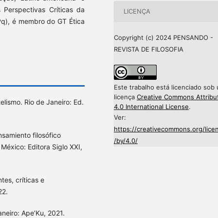
 Perspectivas Críticas da
LICENÇA
q), é membro do GT Ética
Copyright (c) 2024 PENSANDO -
REVISTA DE FILOSOFIA
Este trabalho está licenciado sob
licença
Creative Commons Attribu
telismo. Rio de Janeiro: Ed.
4.0 International License
.
Ver:
https://creativecommons.org/lice
amiento filosófico
/by/4.0/
 México: Editora Siglo XXI,
tes, críticas e
22.
aneiro: Ape’Ku, 2021.