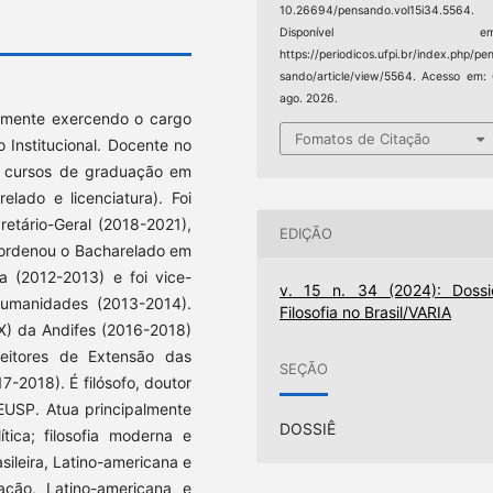
10.26694/pensando.vol15i34.5564.
Disponível em
https://periodicos.ufpi.br/index.php/pe
sando/article/view/5564. Acesso em:
ago. 2026.
almente exercendo o cargo
Fomatos de Citação
 Institucional. Docente no
s cursos de graduação em
lado e licenciatura). Foi
retário-Geral (2018-2021),
EDIÇÃO
coordenou o Bacharelado em
ia (2012-2013) e foi vice-
v. 15 n. 34 (2024): Dossi
umanidades (2013-2014).
Filosofia no Brasil/VARIA
) da Andifes (2016-2018)
eitores de Extensão das
SEÇÃO
7-2018). É filósofo, doutor
EUSP. Atua principalmente
DOSSIÊ
ítica; filosofia moderna e
sileira, Latino-americana e
ação, Latino-americana e