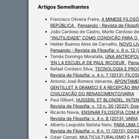
Artigos Semelhantes
Francisco Oliveira Freire,
A MIMESE FILOSÓ
REPÚBLICA
,
Pensando - Revista de Filosofi
João Cardoso de Castro, Murilo Cardoso de
"INUTILIDADE" COMO CONDIÇÃO PARA O
Helder Buenos Aires de Carvalho,
NOVO LI
Pensando - Revista de Filosofia: v. 6 n. 
Tomás Domingo Moratalla,
UNA ANTROPOL
‘EN LA ESCUELA’ DE PAUL RICOEUR
,
Pensa
Rafael Cordeiro Silva,
TECNOLOGIA E PROG
Revista de Filosofia: v. 4 n. 7 (2013): FI
Antonio José Romera Valverde,
APONTAMENT
GENTILLET A GRAMSCI E A RECEPÇÃO BR
CIVILIZAÇÃO DO RENASCIMENTO/VARIA
Paul Gilbert,
HUSSERL ET BLONDEL. INTE
Revista de Filosofia: v. 13 n. 30 (2022): Do
Ricardo Navia,
ENSINAR FILOSOFIA COM
Revista de Filosofia: v. 4 n. 8 (2013): VARIA
Alberto Leopoldo Batista Neto,
PARA UMA 
Revista de Filosofia: v. 6 n. 11 (2015): 
Odair Camati,
MULTICULTURALISMO E A P