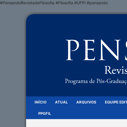
#PensandoRevistadeFilosofia #Filosofia #UFPI #pensando
INÍCIO
ATUAL
ARQUIVOS
EQUIPE EDI
PPGFIL