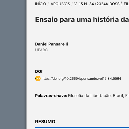
INÍCIO
/
ARQUIVOS
/
V. 15 N. 34 (2024): DOSSIÊ F
Ensaio para uma história da 
Daniel Pansarelli
UFABC
DOI:
https://doi.org/10.26694/pensando.vol15i34.5564
Palavras-chave:
Filosofia da Libertação, Brasil, Fi
RESUMO