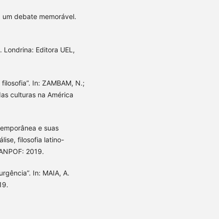
a: um debate memorável.
d. Londrina: Editora UEL,
 filosofia”. In: ZAMBAM, N.;
das culturas na América
ontemporânea e suas
ise, filosofia latino-
 ANPOF: 2019.
urgência”. In: MAIA, A.
19.