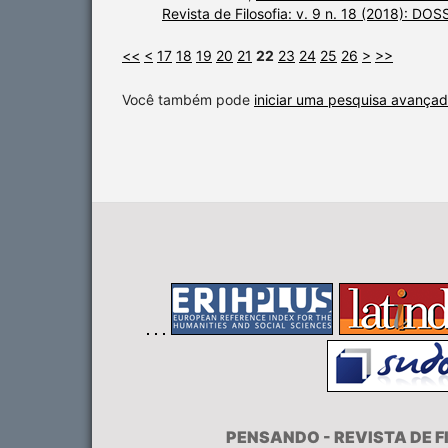
Revista de Filosofia: v. 9 n. 18 (2018):
<<
<
17
18
19
20
21
22
23
24
25
26
>
>>
Você também pode
iniciar uma pesquisa avançad
PENSANDO - REVISTA DE 