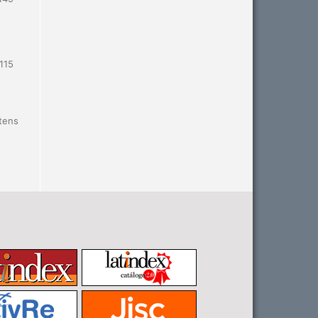
115
itens