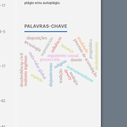
plágio e/ou autoplágio.
-17
PALAVRAS-CHAVE
3-5
disposições
atualidade
influência
superstición
processo de acumulação
pragmática
tecnología
neokantianismo
herança
mais-valor global
desobediência civil
argumento causal
realismo ingênuo
proyección
dasein
religión
disjuntivismo
instrumentalismo
1-17
dewey
tradição
teología
espirito
-42
-81