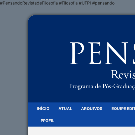
#PensandoRevistadeFilosofia #Filosofia #UFPI #pensando
INÍCIO
ATUAL
ARQUIVOS
EQUIPE EDI
PPGFIL