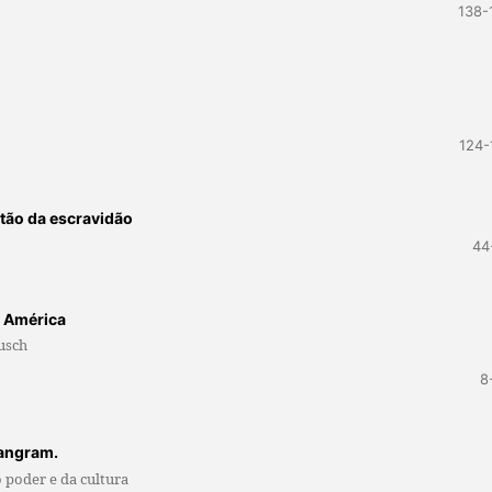
138-
124-
stão da escravidão
44
a América
usch
8
sangram.
o poder e da cultura