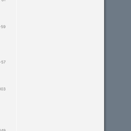
-59
-57
103
149