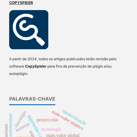
COPYSPIDER
A partir de 2024, todos os artigos publicados terão revisão pelo
software
CopySpider
para fins de prevenção de plágio e/ou
autoplágio.
PALAVRAS-CHAVE
modernização
mais-valor relativo
timología
direitos fundamentais
argumento causal
proyección
herança
tecnología
mais-valor global