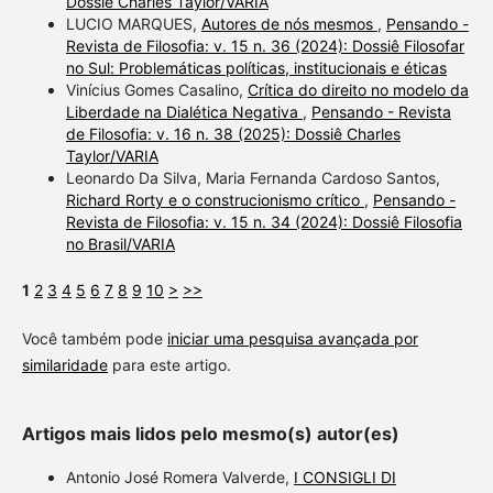
Dossiê Charles Taylor/VARIA
LUCIO MARQUES,
Autores de nós mesmos
,
Pensando -
Revista de Filosofia: v. 15 n. 36 (2024): Dossiê Filosofar
no Sul: Problemáticas políticas, institucionais e éticas
Vinícius Gomes Casalino,
Crítica do direito no modelo da
Liberdade na Dialética Negativa
,
Pensando - Revista
de Filosofia: v. 16 n. 38 (2025): Dossiê Charles
Taylor/VARIA
Leonardo Da Silva, Maria Fernanda Cardoso Santos,
Richard Rorty e o construcionismo crítico
,
Pensando -
Revista de Filosofia: v. 15 n. 34 (2024): Dossiê Filosofia
no Brasil/VARIA
1
2
3
4
5
6
7
8
9
10
>
>>
Você também pode
iniciar uma pesquisa avançada por
similaridade
para este artigo.
Artigos mais lidos pelo mesmo(s) autor(es)
Antonio José Romera Valverde,
I CONSIGLI DI