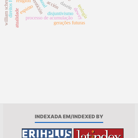
william scheuerman
superstición
religión
acción
dasein
espirito
teología
dewey
atualidade
disjuntivismo
processo de acumulação
gerações futuras
INDEXADA EM/INDEXED BY