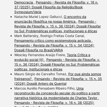
Democracia
,
Pensando - Revista de Filosofia: v. 16 n.
37 (2025): Dossiê Filosofia da Religião/Book
Symposium/Varia
Natacha Muriel Lopez Gallucci,
O encontro da
enunciação filosófica na nossa América
,
Pensando -
Revista de Filosofia: v. 15 n. 36 (2024): Dossiê Filosofar
no Sul: Problemáticas políticas, institucionais e éticas
Mark Battersby, Rodrigo Freitas Costa Canal,
Pensamento crítico como epistemologia aplicada
,
Pensando - Revista de Filosofia: v. 15 n. 34 (2024):
Dossiê Filosofia no Brasil/VARIA
Wescley Fernandes Araújo Freire,
Teoria Crítica e
evolução social (II)
,
Pensando - Revista de Filosofia: v.
15 n. 36 (2024): Dossiê Filosofar no Sul: Problemáticas
políticas, institucionais e éticas
Mauro Sérgio de Carvalho Tomaz,
Por que ainda somos
freireanos?
,
Pensando - Revista de Filosofia: v. 15 n. 35
(2024): Dossiê Antero de Quental
Marcos Aurélio Pensabem Ribeiro Filho,
Uma
reconstrução da concepção secular do político a partir
narrativa histórica da modernidade de Charles Taylor
,
Pensando - Revista de Filosofia: v. 16 n. 38 (2025):