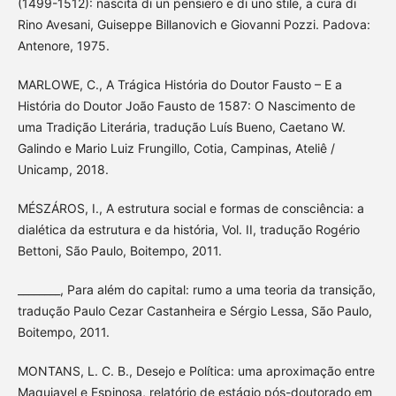
(1499-1512): nascita di un pensiero e di uno stile, a cura di
Rino Avesani, Guiseppe Billanovich e Giovanni Pozzi. Padova:
Antenore, 1975.
MARLOWE, C., A Trágica História do Doutor Fausto – E a
História do Doutor João Fausto de 1587: O Nascimento de
uma Tradição Literária, tradução Luís Bueno, Caetano W.
Galindo e Mario Luiz Frungillo, Cotia, Campinas, Ateliê /
Unicamp, 2018.
MÉSZÁROS, I., A estrutura social e formas de consciência: a
dialética da estrutura e da história, Vol. II, tradução Rogério
Bettoni, São Paulo, Boitempo, 2011.
________, Para além do capital: rumo a uma teoria da transição,
tradução Paulo Cezar Castanheira e Sérgio Lessa, São Paulo,
Boitempo, 2011.
MONTANS, L. C. B., Desejo e Política: uma aproximação entre
Maquiavel e Espinosa, relatório de estágio pós-doutorado em