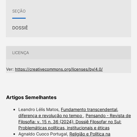
SEÇÃO
DOSSIÊ
LICENÇA
Ver:
https://creativecommons.org/licenses/by/4.0/
Artigos Semelhantes
Leandro Lélis Matos,
Fundamento transcendental,
diferença e revolução no tempo
,
Pensando - Revista de
Filosofia: v. 15 n. 36 (2024): Dossiê Filosofar no Sul:
Problemáticas políticas, institucionais e éticas
Agnaldo Cuoco Portugal,
Religião e Política na