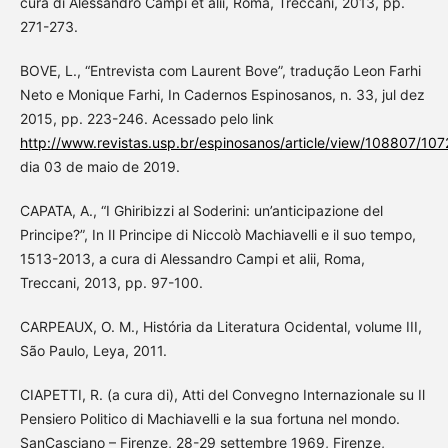
cura di Alessandro Campi et alii, Roma, Treccani, 2013, pp.
271-273.
BOVE, L., “Entrevista com Laurent Bove”, tradução Leon Farhi
Neto e Monique Farhi, In Cadernos Espinosanos, n. 33, jul dez
2015, pp. 223-246. Acessado pelo link
http://www.revistas.usp.br/espinosanos/article/view/108807/10
dia 03 de maio de 2019.
CAPATA, A., “I Ghiribizzi al Soderini: un’anticipazione del
Principe?”, In Il Principe di Niccolò Machiavelli e il suo tempo,
1513-2013, a cura di Alessandro Campi et alii, Roma,
Treccani, 2013, pp. 97-100.
CARPEAUX, O. M., História da Literatura Ocidental, volume III,
São Paulo, Leya, 2011.
CIAPETTI, R. (a cura di), Atti del Convegno Internazionale su Il
Pensiero Politico di Machiavelli e la sua fortuna nel mondo.
SanCasciano – Firenze, 28-29 settembre 1969, Firenze,