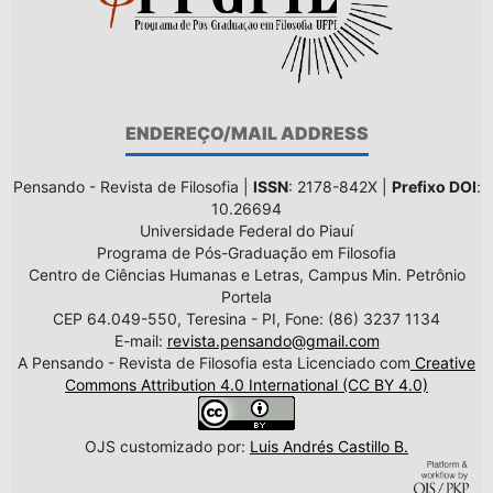
ENDEREÇO/MAIL ADDRESS
Pensando - Revista de Filosofia |
ISSN
: 2178-842X |
Prefixo DOI
:
10.26694
Universidade Federal do Piauí
Programa de Pós-Graduação em Filosofia
Centro de Ciências Humanas e Letras, Campus Min. Petrônio
Portela
CEP 64.049-550, Teresina - PI, Fone: (86) 3237 1134
E-mail:
revista.pensando@gmail.com
A Pensando - Revista de Filosofia esta Licenciado com
Creative
Commons Attribution 4.0 International (CC BY 4.0)
OJS customizado por:
Luis Andrés Castillo B.