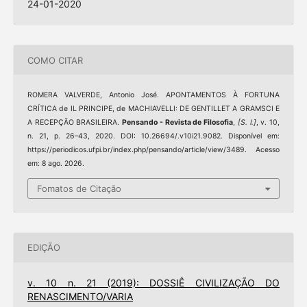
24-01-2020
COMO CITAR
ROMERA VALVERDE, Antonio José. APONTAMENTOS À FORTUNA
CRÍTICA de IL PRINCIPE, de MACHIAVELLI: DE GENTILLET A GRAMSCI E
A RECEPÇÃO BRASILEIRA.
Pensando - Revista de Filosofia
,
[S. l.]
, v. 10,
n. 21, p. 26–43, 2020. DOI: 10.26694/.v10i21.9082. Disponível em:
https://periodicos.ufpi.br/index.php/pensando/article/view/3489. Acesso
em: 8 ago. 2026.
Fomatos de Citação
EDIÇÃO
v. 10 n. 21 (2019): DOSSIÊ CIVILIZAÇÃO DO
RENASCIMENTO/VARIA