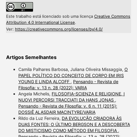
Este trabalho está licenciado sob uma licença
Creative Commons
Attribution 4.0 International License
.
Ver:
https://creativecommons.org/licenses/by/4.0/
Artigos Semelhantes
Camila Palhares Barbosa, Juliana Oliveira Missaggia,
O
PAPEL POLÍTICO DO CONCEITO DE CORPO EM IRIS
YOUNG E LINDA ALCOFF
,
Pensando - Revista de
Filosofia: v. 13 n. 28 (2022): VARIA
Angela Michelis,
FILOSOFIA-SCIENZA E RELIGIONE, I
NUOVI PERCORSI TRACCIATI DA HANS JONAS
,
Pensando - Revista de Filosofia: v. 6 n. 11 (2015):
DOSSIÊ ALASDAIR MACINTYRE/VARIA
Rildo da Luz Ferreira,
DA EVOLUÇÃO CRIADORA ÀS
DUAS FONTES: O ÚLTIMO BERGSON E A DESCOBERTA
DO MISTICISMO COMO MÉTODO EM FILOSOFIA
,
Pensando - Revista de Filosofia: v. 13 n. 28 (2022):