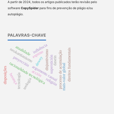
A partir de 2024, todos os artigos publicados terão revisão pelo
software
CopySpider
para fins de prevenção de plágio e/ou
autoplágio.
PALAVRAS-CHAVE
influência
atualidade
neokantianismo
direitos fundamentais
disjuntivismo
espirito
processo de acumulação
superstición
proyección
dewey
dasein
racionalidade tecnológica
mais-valor global
argumento causal
disposições
acción
herança
tecnología
religión
teología