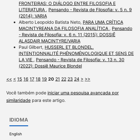
FRONTEIRAS: O DIÁLOGO ENTRE FILOSOFIA E
LITERATURA
,
Pensando - Revista de Filosofia: v. 5 n. 9
(2014): VARIA
Alberto Leopoldo Batista Neto,
PARA UMA CRÍTICA
MACINTYREANA DA FILOSOFIA ANALÍTICA
,
Pensando
- Revista de Filosofia: v. 6 n. 11 (2015): DOSSIÊ
ALASDAIR MACINTYRE/VARIA
Paul Gilbert,
HUSSERL ET BLONDEL.
INTENTIONNALITÉ PHÉNOMÉNOLOGIQUE ET SENS DE
LA VIE
,
Pensando - Revista de Filosofia: v. 13 n. 30
(2022): Dossiê Maurice Blondel
<<
<
15
16
17
18
19
20
21
22
23
24
>
>>
Você também pode
iniciar uma pesquisa avançada por
similaridade
para este artigo.
IDIOMA
English