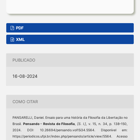
PDF
XML
PUBLICADO
16-08-2024
COMO CITAR
PANSARELLI, Daniel. Ensaio para uma história da Filosofia da Libertação no
Brasil.
Pensando - Revista de Filosofia
,
[S. l.]
, v. 15, n. 34, p. 138–150,
2024. DOI: 10.26694/pensando.vol15i34.5564. Disponível em:
https://periodicos.ufpi.br/index.php/pensando/article/view/5564. Acesso