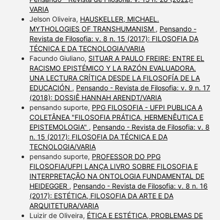
VARIA
Jelson Oliveira,
HAUSKELLER, MICHAEL.
MYTHOLOGIES OF TRANSHUMANISM
,
Pensando -
Revista de Filosofia: v. 8 n. 15 (2017): FILOSOFIA DA
TÉCNICA E DA TECNOLOGIA/VARIA
Facundo Giuliano,
SITUAR A PAULO FREIRE: ENTRE EL
RACISMO EPISTÉMICO Y LA RAZÓN EVALUADORA.
UNA LECTURA CRÍTICA DESDE LA FILOSOFÍA DE LA
EDUCACIÓN
,
Pensando - Revista de Filosofia: v. 9 n. 17
(2018): DOSSIÊ HANNAH ARENDT/VARIA
pensando suporte,
PPG FILOSOFIA - UFPI PUBLICA A
COLETÂNEA "FILOSOFIA PRÁTICA, HERMENÊUTICA E
EPISTEMOLOGIA"
,
Pensando - Revista de Filosofia: v. 8
n. 15 (2017): FILOSOFIA DA TÉCNICA E DA
TECNOLOGIA/VARIA
pensando suporte,
PROFESSOR DO PPG
FILOSOFIA/UFPI LANÇA LIVRO SOBRE FILOSOFIA E
INTERPRETAÇÃO NA ONTOLOGIA FUNDAMENTAL DE
HEIDEGGER
,
Pensando - Revista de Filosofia: v. 8 n. 16
(2017): ESTÉTICA, FILOSOFIA DA ARTE E DA
ARQUITETURA/VARIA
Luizir de Oliveira,
ÉTICA E ESTÉTICA, PROBLEMAS DE