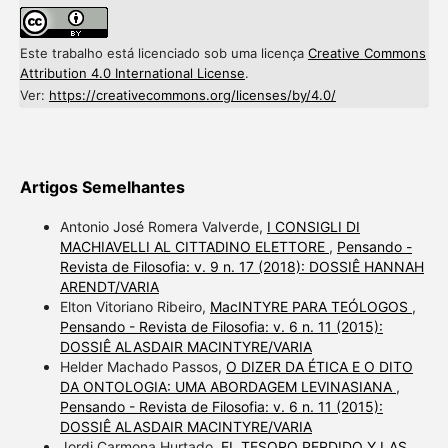
Este trabalho está licenciado sob uma licença
Creative Commons
Attribution 4.0 International License
.
Ver:
https://creativecommons.org/licenses/by/4.0/
Artigos Semelhantes
Antonio José Romera Valverde,
I CONSIGLI DI
MACHIAVELLI AL CITTADINO ELETTORE
,
Pensando -
Revista de Filosofia: v. 9 n. 17 (2018): DOSSIÊ HANNAH
ARENDT/VARIA
Elton Vitoriano Ribeiro,
MacINTYRE PARA TEÓLOGOS
,
Pensando - Revista de Filosofia: v. 6 n. 11 (2015):
DOSSIÊ ALASDAIR MACINTYRE/VARIA
Helder Machado Passos,
O DIZER DA ÉTICA E O DITO
DA ONTOLOGIA: UMA ABORDAGEM LEVINASIANA
,
Pensando - Revista de Filosofia: v. 6 n. 11 (2015):
DOSSIÊ ALASDAIR MACINTYRE/VARIA
Jordi Carmona Hurtado,
EL TESORO PERDIDO Y LAS