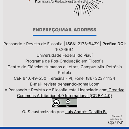
ENDEREÇO/MAIL ADDRESS
Pensando - Revista de Filosofia |
ISSN
: 2178-842X |
Prefixo DOI
:
10.26694
Universidade Federal do Piauí
Programa de Pós-Graduação em Filosofia
Centro de Ciências Humanas e Letras, Campus Min. Petrônio
Portela
CEP 64.049-550, Teresina - PI, Fone: (86) 3237 1134
E-mail:
revista.pensando@gmail.com
A Pensando - Revista de Filosofia esta Licenciado com
Creative
Commons Attribution 4.0 International (CC BY 4.0)
OJS customizado por:
Luis Andrés Castillo B.