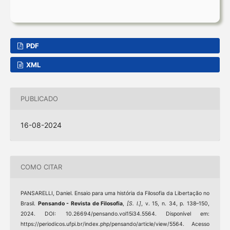
PDF
XML
PUBLICADO
16-08-2024
COMO CITAR
PANSARELLI, Daniel. Ensaio para uma história da Filosofia da Libertação no
Brasil.
Pensando - Revista de Filosofia
,
[S. l.]
, v. 15, n. 34, p. 138–150,
2024. DOI: 10.26694/pensando.vol15i34.5564. Disponível em:
https://periodicos.ufpi.br/index.php/pensando/article/view/5564. Acesso