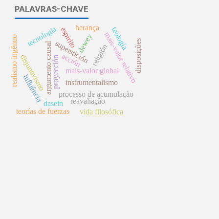
PALAVRAS-CHAVE
herança
tecnología
espirito
teología
mais-valor relativo
dewey
realismo ingênuo
disposições
superstición
argumento causal
religión
acción
disjuntivismo
proyección
mais-valor global
influência
instrumentalismo
processo de acumulação
reavaliação
dasein
teorías de fuerzas
vida filosófica