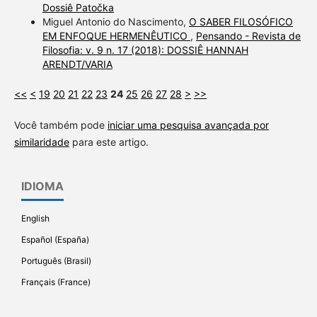
Dossiê Patočka
Miguel Antonio do Nascimento,
O SABER FILOSÓFICO
EM ENFOQUE HERMENÊUTICO
,
Pensando - Revista de
Filosofia: v. 9 n. 17 (2018): DOSSIÊ HANNAH
ARENDT/VARIA
<<
<
19
20
21
22
23
24
25
26
27
28
>
>>
Você também pode
iniciar uma pesquisa avançada por
similaridade
para este artigo.
IDIOMA
English
Español (España)
Português (Brasil)
Français (France)