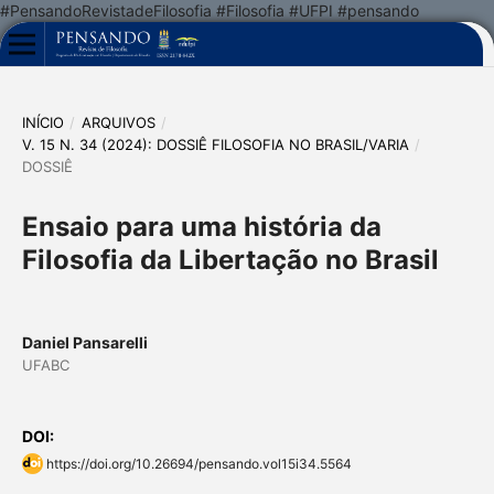
#PensandoRevistadeFilosofia #Filosofia #UFPI #pensando
INÍCIO
/
ARQUIVOS
/
V. 15 N. 34 (2024): DOSSIÊ FILOSOFIA NO BRASIL/VARIA
/
DOSSIÊ
Ensaio para uma história da
Filosofia da Libertação no Brasil
Daniel Pansarelli
UFABC
DOI:
https://doi.org/10.26694/pensando.vol15i34.5564