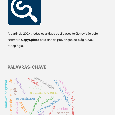
A partir de 2024, todos os artigos publicados terão revisão pelo
software
CopySpider
para fins de prevenção de plágio e/ou
autoplágio.
PALAVRAS-CHAVE
modernização
tradição
proyección
mais-valor relativo
reavaliação
processo de acumulação
mais-valor global
espirito
tecnología
argumento causal
realismo ingênuo
disjuntivismo
influência
superstición
instrumentalismo
religión
teología
dasein
acción
dewey
herança