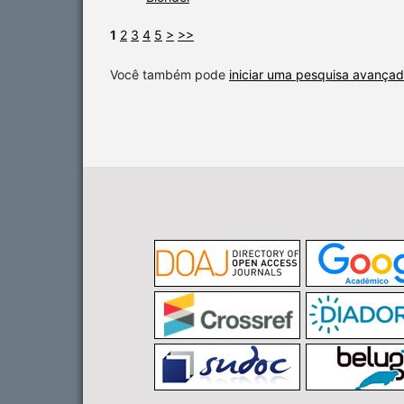
1
2
3
4
5
>
>>
Você também pode
iniciar uma pesquisa avançad