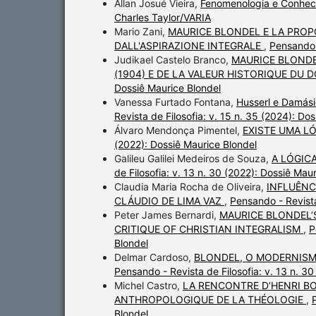
Allan Josué Vieira,
Fenomenologia e Conhe
Charles Taylor/VARIA
Mario Zani,
MAURICE BLONDEL E LA PROP
DALL'ASPIRAZIONE INTEGRALE
,
Pensando -
Judikael Castelo Branco,
MAURICE BLONDE
(1904) E DE LA VALEUR HISTORIQUE DU 
Dossiê Maurice Blondel
Vanessa Furtado Fontana,
Husserl e Damási
Revista de Filosofia: v. 15 n. 35 (2024): Do
Álvaro Mendonça Pimentel,
EXISTE UMA L
(2022): Dossiê Maurice Blondel
Galileu Galilei Medeiros de Souza,
A LÓGIC
de Filosofia: v. 13 n. 30 (2022): Dossiê Mau
Claudia Maria Rocha de Oliveira,
INFLUÊNC
CLÁUDIO DE LIMA VAZ
,
Pensando - Revista
Peter James Bernardi,
MAURICE BLONDEL’
CRITIQUE OF CHRISTIAN INTEGRALISM
,
P
Blondel
Delmar Cardoso,
BLONDEL, O MODERNISM
Pensando - Revista de Filosofia: v. 13 n. 3
Michel Castro,
LA RENCONTRE D’HENRI B
ANTHROPOLOGIQUE DE LA THÉOLOGIE
,
Blondel