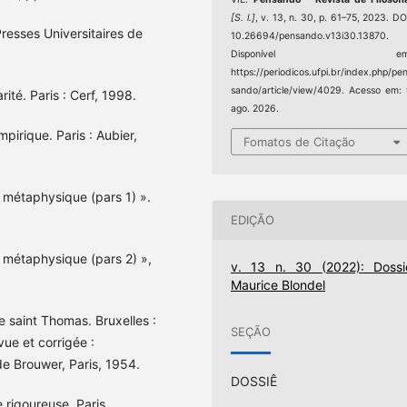
[S. l.]
, v. 13, n. 30, p. 61–75, 2023. DO
Presses Universitaires de
10.26694/pensando.v13i30.13870.
Disponível em
https://periodicos.ufpi.br/index.php/pe
sando/article/view/4029. Acesso em:
ité. Paris : Cerf, 1998.
ago. 2026.
irique. Paris : Aubier,
Fomatos de Citação
 métaphysique (pars 1) ».
EDIÇÃO
 métaphysique (pars 2) »,
v. 13 n. 30 (2022): Dossi
Maurice Blondel
e saint Thomas. Bruxelles :
SEÇÃO
vue et corrigée :
de Brouwer, Paris, 1954.
DOSSIÊ
igoureuse. Paris,