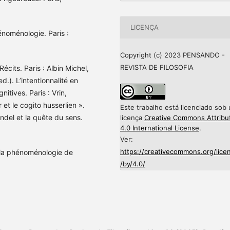
LICENÇA
noménologie. Paris :
Copyright (c) 2023 PENSANDO -
REVISTA DE FILOSOFIA
cits. Paris : Albin Michel,
). L’intentionnalité en
tives. Paris : Vrin,
t le cogito husserlien ».
Este trabalho está licenciado sob
del et la quête du sens.
licença
Creative Commons Attribu
4.0 International License
.
Ver:
https://creativecommons.org/lice
 la phénoménologie de
/by/4.0/