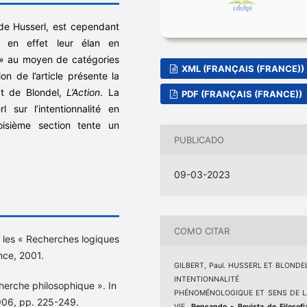
de Husserl, est cependant
t en effet leur élan en
 » au moyen de catégories
XML (FRANÇAIS (FRANCE))
ion de l’article présente la
at de Blondel,
L’Action
. La
PDF (FRANÇAIS (FRANCE))
 sur l’intentionnalité en
roisième section tente un
PUBLICADO
09-03-2023
COMO CITAR
 les « Recherches logiques
ance, 2001.
GILBERT, Paul. HUSSERL ET BLONDE
INTENTIONNALITÉ
herche philosophique ». In
PHÉNOMÉNOLOGIQUE ET SENS DE L
1906, pp. 225-249.
VIE.
Pensando - Revista de Filosofi