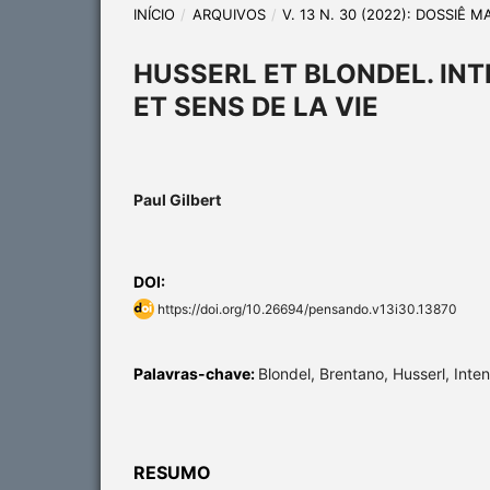
INÍCIO
/
ARQUIVOS
/
V. 13 N. 30 (2022): DOSSIÊ 
HUSSERL ET BLONDEL. I
ET SENS DE LA VIE
Paul Gilbert
DOI:
https://doi.org/10.26694/pensando.v13i30.13870
Palavras-chave:
Blondel, Brentano, Husserl, Intent
RESUMO