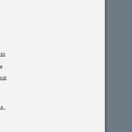
 30
ta
QUE
CA
,