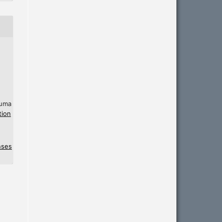
 uma
tion
nses