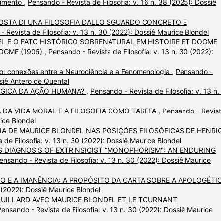
cimento
,
Pensando - Revista de Filosofia: v. 16 n. 38 (2025): Dossiê
OSTA DI UNA FILOSOFIA DALLO SGUARDO CONCRETO E
 Revista de Filosofia: v. 13 n. 30 (2022): Dossiê Maurice Blondel
L E O FATO HISTÓRICO SOBRENATURAL EM HISTOIRE ET DOGME
DOGME (1905)
,
Pensando - Revista de Filosofia: v. 13 n. 30 (2022):
o: conexões entre a Neurociência e a Fenomenologia
,
Pensando -
ssiê Antero de Quental
ÓGICA DA AÇÃO HUMANA?
,
Pensando - Revista de Filosofia: v. 13 n.
A DA VIDA MORAL E A FILOSOFIA COMO TAREFA
,
Pensando - Revis
rice Blondel
IA DE MAURICE BLONDEL NAS POSIÇÕES FILOSÓFICAS DE HENRI
 de Filosofia: v. 13 n. 30 (2022): Dossiê Maurice Blondel
S DIAGNOSIS OF EXTRINSICIST “MONOPHORISM": AN ENDURING
ensando - Revista de Filosofia: v. 13 n. 30 (2022): Dossiê Maurice
O E A IMANÊNCIA: A PROPÓSITO DA CARTA SOBRE A APOLOGÉTI
0 (2022): Dossiê Maurice Blondel
OUILLARD AVEC MAURICE BLONDEL ET LE TOURNANT
Pensando - Revista de Filosofia: v. 13 n. 30 (2022): Dossiê Maurice