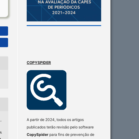
COPYSPIDER
A partir de 2024, todos os artigos
L.
publicados terão revisão pelo software
A
CopySpider
para fins de prevenção de
a
,