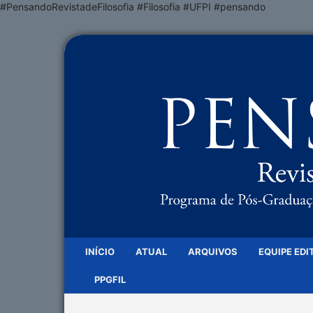
#PensandoRevistadeFilosofia #Filosofia #UFPI #pensando
INÍCIO
ATUAL
ARQUIVOS
EQUIPE EDI
PPGFIL