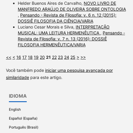
Helder Buenos Aires de Carvalho,
NOVO LIVRO DE
MANFREDO ARAÚJO DE OLIVEIRA SOBRE ONTOLOGIA
,
Pensando - Revista de Filosofia: v. 6 n. 12 (2015):
DOSSIÊ FILOSOFIA DA CIÊNCIA/VARIA
Luciano Cesar Morais e Silva,
INTERPRETAÇÃO
MUSICAL: UMA LEITURA HERMENÊUTICA
,
Pensando -
Revista de Filosofia: v. 7 n. 13 (2016): DOSSIÊ
FILOSOFIA HERMENÊUTICA/VARIA
<<
<
16
17
18
19
20
21
22
23
24
25
>
>>
Você também pode
iniciar uma pesquisa avançada por
similaridade
para este artigo.
IDIOMA
English
Español (España)
Português (Brasil)