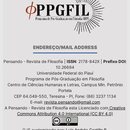
ENDEREÇO/MAIL ADDRESS
Pensando - Revista de Filosofia |
ISSN
: 2178-842X |
Prefixo DOI
:
10.26694
Universidade Federal do Piauí
Programa de Pós-Graduação em Filosofia
Centro de Ciências Humanas e Letras, Campus Min. Petrônio
Portela
CEP 64.049-550, Teresina - PI, Fone: (86) 3237 1134
E-mail:
revista.pensando@gmail.com
A Pensando - Revista de Filosofia esta Licenciado com
Creative
Commons Attribution 4.0 International (CC BY 4.0)
OJS customizado por:
Luis Andrés Castillo B.