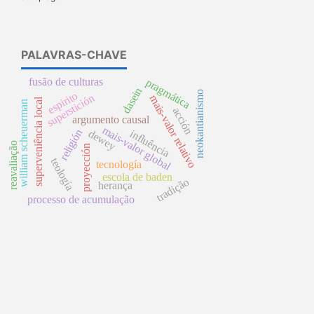
PALAVRAS-CHAVE
fusão de culturas
pragmática
dasein
neokantianismo
espirito
superstición
mais-valor relativo
superveniência local
william scheuerman
acción
argumento causal
mais-valor global
religión
dewey
influência
reavaliação
proyección
teología
tecnología
escola de baden
tradição
herança
processo de acumulação