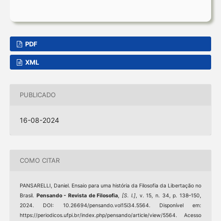
PDF
XML
PUBLICADO
16-08-2024
COMO CITAR
PANSARELLI, Daniel. Ensaio para uma história da Filosofia da Libertação no
Brasil.
Pensando - Revista de Filosofia
,
[S. l.]
, v. 15, n. 34, p. 138–150,
2024. DOI: 10.26694/pensando.vol15i34.5564. Disponível em:
https://periodicos.ufpi.br/index.php/pensando/article/view/5564. Acesso