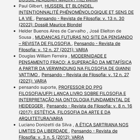
Paul Gilbert,
HUSSERL ET BLONDEL.
INTENTIONNALITÉ PHÉNOMÉNOLOGIQUE ET SENS DE
LA VIE
,
Pensando - Revista de Filosofia: v. 13 n. 30
(2022): Dossiê Maurice Blondel
Helder Buenos Aires de Carvalho , José Elielton de
Sousa ,
MUDANÇAS FUTURAS NO SITE DA PENSANDO
– REVISTA DE FILOSOFIA
,
Pensando - Revista de
Filosofia: v. 12 n. 27 (2021): VARIA
Douglas William Ferreira ,
MODERNIDADE E
PENSAMENTO FRACO: A SUPERAÇÃO DA METAFÍSICA
A PARTIR DA VERWINDUNG NA FILOSOFIA DE GIANNI
VATTIMO
,
Pensando - Revista de Filosofia: v. 12 n. 27
(2021): VARIA
pensando suporte,
PROFESSOR DO PPG
FILOSOFIA/UFPI LANÇA LIVRO SOBRE FILOSOFIA E
INTERPRETAÇÃO NA ONTOLOGIA FUNDAMENTAL DE
HEIDEGGER
,
Pensando - Revista de Filosofia: v. 8 n. 16
(2017): ESTÉTICA, FILOSOFIA DA ARTE E DA
ARQUITETURA/VARIA
Luciano Donizetti da Silva ,
A ÉTICA SARTRIANA NOS
LIMITES DA LIBERDADE
,
Pensando - Revista de
Filosofia: v. 3 n. 5 (2012): VARIA