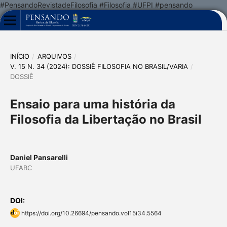
#PensandoRevistadeFilosofia #Filosofia #UFPI #pensando
INÍCIO
/
ARQUIVOS
/
V. 15 N. 34 (2024): DOSSIÊ FILOSOFIA NO BRASIL/VARIA
/
DOSSIÊ
Ensaio para uma história da
Filosofia da Libertação no Brasil
Daniel Pansarelli
UFABC
DOI:
https://doi.org/10.26694/pensando.vol15i34.5564