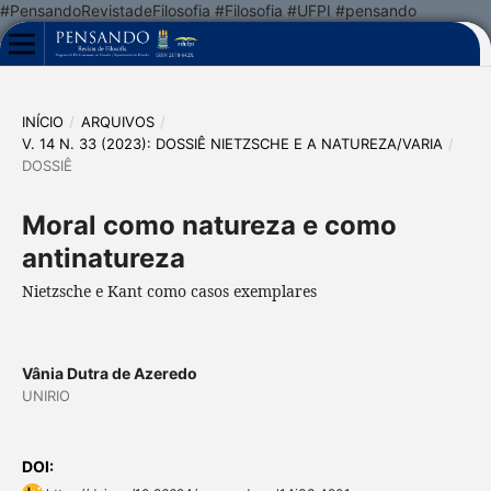
#PensandoRevistadeFilosofia #Filosofia #UFPI #pensando
INÍCIO
/
ARQUIVOS
/
V. 14 N. 33 (2023): DOSSIÊ NIETZSCHE E A NATUREZA/VARIA
/
DOSSIÊ
Moral como natureza e como
antinatureza
Nietzsche e Kant como casos exemplares
Vânia Dutra de Azeredo
UNIRIO
DOI: