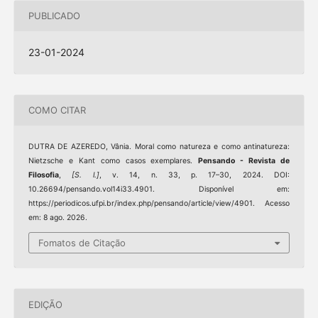
PUBLICADO
23-01-2024
COMO CITAR
DUTRA DE AZEREDO, Vânia. Moral como natureza e como antinatureza:
Nietzsche e Kant como casos exemplares.
Pensando - Revista de
Filosofia
,
[S. l.]
, v. 14, n. 33, p. 17–30, 2024. DOI:
10.26694/pensando.vol14i33.4901. Disponível em:
https://periodicos.ufpi.br/index.php/pensando/article/view/4901. Acesso
em: 8 ago. 2026.
Fomatos de Citação
EDIÇÃO