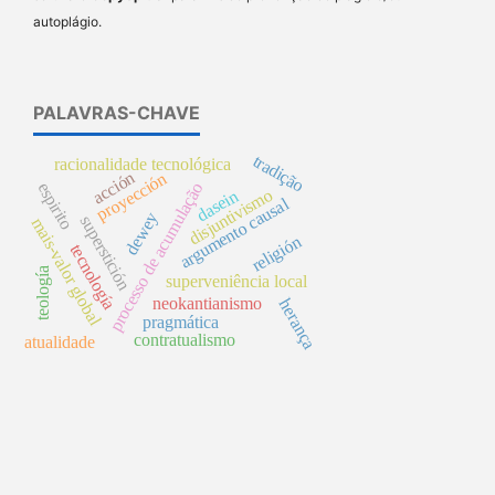
autoplágio.
PALAVRAS-CHAVE
tradição
racionalidade tecnológica
acción
proyección
processo de acumulação
espirito
disjuntivismo
dasein
argumento causal
dewey
superstición
mais-valor global
religión
tecnología
teología
superveniência local
neokantianismo
herança
pragmática
contratualismo
atualidade