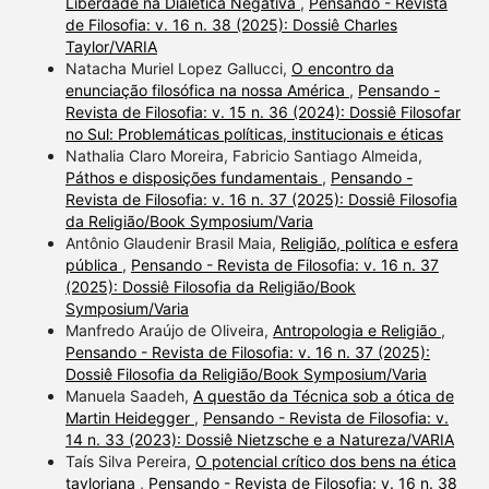
Liberdade na Dialética Negativa
,
Pensando - Revista
de Filosofia: v. 16 n. 38 (2025): Dossiê Charles
Taylor/VARIA
Natacha Muriel Lopez Gallucci,
O encontro da
enunciação filosófica na nossa América
,
Pensando -
Revista de Filosofia: v. 15 n. 36 (2024): Dossiê Filosofar
no Sul: Problemáticas políticas, institucionais e éticas
Nathalia Claro Moreira, Fabricio Santiago Almeida,
Páthos e disposições fundamentais
,
Pensando -
Revista de Filosofia: v. 16 n. 37 (2025): Dossiê Filosofia
da Religião/Book Symposium/Varia
Antônio Glaudenir Brasil Maia,
Religião, política e esfera
pública
,
Pensando - Revista de Filosofia: v. 16 n. 37
(2025): Dossiê Filosofia da Religião/Book
Symposium/Varia
Manfredo Araújo de Oliveira,
Antropologia e Religião
,
Pensando - Revista de Filosofia: v. 16 n. 37 (2025):
Dossiê Filosofia da Religião/Book Symposium/Varia
Manuela Saadeh,
A questão da Técnica sob a ótica de
Martin Heidegger
,
Pensando - Revista de Filosofia: v.
14 n. 33 (2023): Dossiê Nietzsche e a Natureza/VARIA
Taís Silva Pereira,
O potencial crítico dos bens na ética
tayloriana
,
Pensando - Revista de Filosofia: v. 16 n. 38