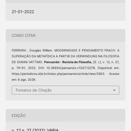
21-01-2022
COMO CITAR
FERREIRA , Douglas William. MODERNIDADE E PENSAMENTO FRACO: A
SUPERAÇÃO DA METAFÍSICA A PARTIR DA VERWINDUNG NA FILOSOFIA
DE GIANNI VATTIMO.
Pensando - Revista de Filosofia
,
[S. l.]
, v. 12, n. 27,
p. 79–91, 2022. DOI: 10.26694/pensando.v12i27.12278. Disponível em:
https://periodicos.ufpi.br/index.php/pensando/article/view/3563. Acesso
em: 6 ago. 2026.
Fomatos de Citação
EDIÇÃO
v. 12 n. 27 (2021): VARIA