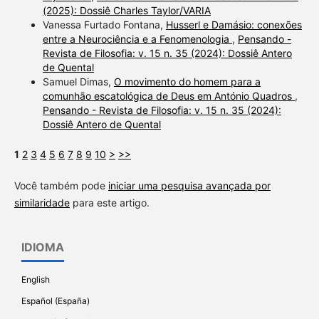
(2025): Dossiê Charles Taylor/VARIA
Vanessa Furtado Fontana,
Husserl e Damásio: conexões
entre a Neurociência e a Fenomenologia
,
Pensando -
Revista de Filosofia: v. 15 n. 35 (2024): Dossiê Antero
de Quental
Samuel Dimas,
O movimento do homem para a
comunhão escatológica de Deus em António Quadros
,
Pensando - Revista de Filosofia: v. 15 n. 35 (2024):
Dossiê Antero de Quental
1
2
3
4
5
6
7
8
9
10
>
>>
Você também pode
iniciar uma pesquisa avançada por
similaridade
para este artigo.
IDIOMA
English
Español (España)