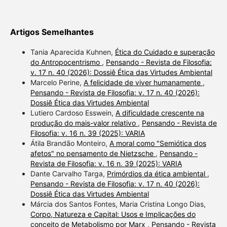
Artigos Semelhantes
Tania Aparecida Kuhnen,
Ética do Cuidado e superação
do Antropocentrismo
,
Pensando - Revista de Filosofia:
v. 17 n. 40 (2026): Dossiê Ética das Virtudes Ambiental
Marcelo Perine,
A felicidade de viver humanamente
,
Pensando - Revista de Filosofia: v. 17 n. 40 (2026):
Dossiê Ética das Virtudes Ambiental
Lutiero Cardoso Esswein,
A dificuldade crescente na
produção do mais-valor relativo
,
Pensando - Revista de
Filosofia: v. 16 n. 39 (2025): VARIA
Átila Brandão Monteiro,
A moral como "Semiótica dos
afetos" no pensamento de Nietzsche
,
Pensando -
Revista de Filosofia: v. 16 n. 39 (2025): VARIA
Dante Carvalho Targa,
Primórdios da ética ambiental
,
Pensando - Revista de Filosofia: v. 17 n. 40 (2026):
Dossiê Ética das Virtudes Ambiental
Márcia dos Santos Fontes, Maria Cristina Longo Dias,
Corpo, Natureza e Capital: Usos e Implicações do
conceito de Metabolismo por Marx
,
Pensando - Revista