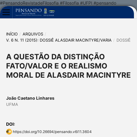
#PensandoRevistadeFilosofia #Filosofia #UFPI #pensando
INÍCIO
/
ARQUIVOS
/
V. 6 N. 11 (2015): DOSSIÊ ALASDAIR MACINTYRE/VARIA
/
DOSSIÊ
A QUESTÃO DA DISTINÇÃO
FATO/VALOR E O REALISMO
MORAL DE ALASDAIR MACINTYRE
João Caetano Linhares
UFMA
DOI:
https://doi.org/10.26694/pensando.v6i11.3604