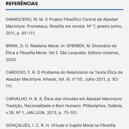
REFERÊNCIAS
DAMASCENO, M. M. O Projeto Filosófico Central de Alasdair
MacIntyre. Prometeus, filosofia em revista. Nº 7, janeiro-junho,
2011, p. 95-111.
BRINK, D. O. Realismo Moral. In: SPERBER, M. Dicionário de
Ética e Filosofia Moral. Vol 2. São Leopoldo: Editora Unisinos,
2003.
CARDOSO, F. R. O Problema do Relativismo na Teoria Ética de
Alasdair MacIntyre. Kínesis, Vol. III, n° 05, Julho-2011, p. 92-
111.
CARVALHO, H. B. A. Ética das Virtudes em Alasdair MacIntyre:
Tradição, Racionalidade e Bem Humano. Philosóphos, Goiânia,
v.18, Nº 1, JAN./JUN. 2013, p. 75-101.
GONÇALVES, I. C. R. H. Virtude e Sujeito Moral na Filosofia