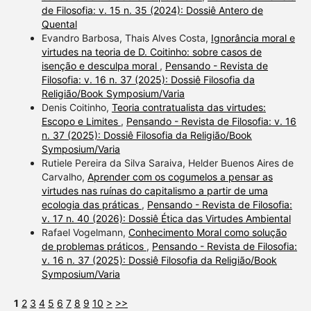
de Filosofia: v. 15 n. 35 (2024): Dossiê Antero de
Quental
Evandro Barbosa, Thais Alves Costa,
Ignorância moral e
virtudes na teoria de D. Coitinho: sobre casos de
isenção e desculpa moral
,
Pensando - Revista de
Filosofia: v. 16 n. 37 (2025): Dossiê Filosofia da
Religião/Book Symposium/Varia
Denis Coitinho,
Teoria contratualista das virtudes:
Escopo e Limites
,
Pensando - Revista de Filosofia: v. 16
n. 37 (2025): Dossiê Filosofia da Religião/Book
Symposium/Varia
Rutiele Pereira da Silva Saraiva, Helder Buenos Aires de
Carvalho,
Aprender com os cogumelos a pensar as
virtudes nas ruínas do capitalismo a partir de uma
ecologia das práticas
,
Pensando - Revista de Filosofia:
v. 17 n. 40 (2026): Dossiê Ética das Virtudes Ambiental
Rafael Vogelmann,
Conhecimento Moral como solução
de problemas práticos
,
Pensando - Revista de Filosofia:
v. 16 n. 37 (2025): Dossiê Filosofia da Religião/Book
Symposium/Varia
1
2
3
4
5
6
7
8
9
10
>
>>