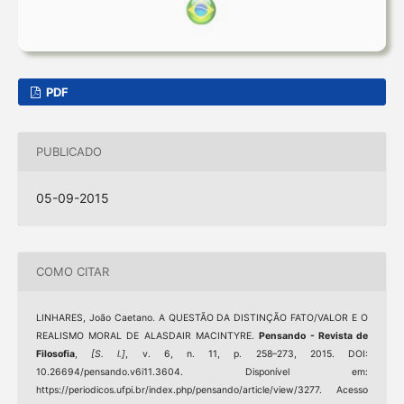
PDF
PUBLICADO
05-09-2015
COMO CITAR
LINHARES, João Caetano. A QUESTÃO DA DISTINÇÃO FATO/VALOR E O
REALISMO MORAL DE ALASDAIR MACINTYRE.
Pensando - Revista de
Filosofia
,
[S. l.]
, v. 6, n. 11, p. 258–273, 2015. DOI:
10.26694/pensando.v6i11.3604. Disponível em:
https://periodicos.ufpi.br/index.php/pensando/article/view/3277. Acesso