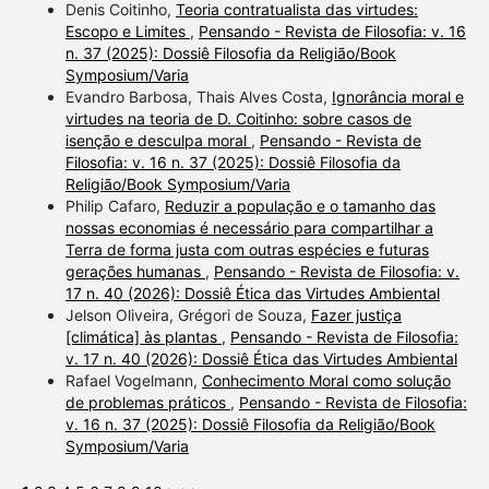
Denis Coitinho,
Teoria contratualista das virtudes:
Escopo e Limites
,
Pensando - Revista de Filosofia: v. 16
n. 37 (2025): Dossiê Filosofia da Religião/Book
Symposium/Varia
Evandro Barbosa, Thais Alves Costa,
Ignorância moral e
virtudes na teoria de D. Coitinho: sobre casos de
isenção e desculpa moral
,
Pensando - Revista de
Filosofia: v. 16 n. 37 (2025): Dossiê Filosofia da
Religião/Book Symposium/Varia
Philip Cafaro,
Reduzir a população e o tamanho das
nossas economias é necessário para compartilhar a
Terra de forma justa com outras espécies e futuras
gerações humanas
,
Pensando - Revista de Filosofia: v.
17 n. 40 (2026): Dossiê Ética das Virtudes Ambiental
Jelson Oliveira, Grégori de Souza,
Fazer justiça
[climática] às plantas
,
Pensando - Revista de Filosofia:
v. 17 n. 40 (2026): Dossiê Ética das Virtudes Ambiental
Rafael Vogelmann,
Conhecimento Moral como solução
de problemas práticos
,
Pensando - Revista de Filosofia:
v. 16 n. 37 (2025): Dossiê Filosofia da Religião/Book
Symposium/Varia