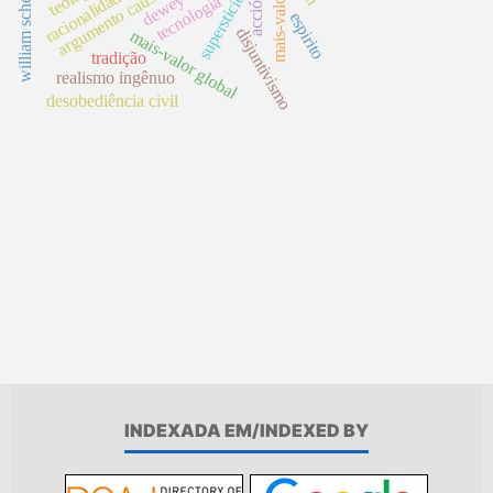
william scheuerman
argumento causal
superstición
dewey
acción
tecnología
espirito
disjuntivismo
mais-valor global
tradição
realismo ingênuo
desobediência civil
INDEXADA EM/INDEXED BY