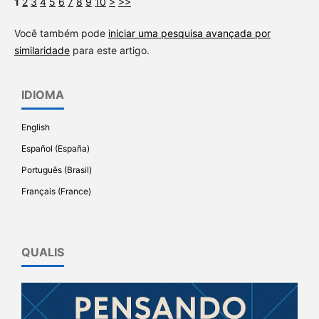
1
2
3
4
5
6
7
8
9
10
>
>>
Você também pode
iniciar uma pesquisa avançada por
similaridade
para este artigo.
IDIOMA
English
Español (España)
Português (Brasil)
Français (France)
QUALIS