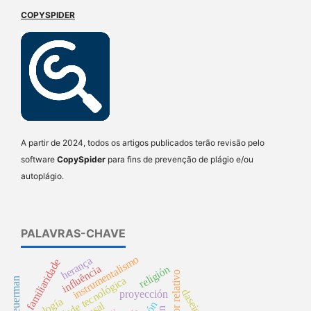
COPYSPIDER
A partir de 2024, todos os artigos publicados terão revisão pelo
software
CopySpider
para fins de prevenção de plágio e/ou
autoplágio.
PALAVRAS-CHAVE
instrumentalismo
herança
familiaridade
influência
religión
mais-valor relativo
racionalidade tecnológica
dasein
proyección
teología