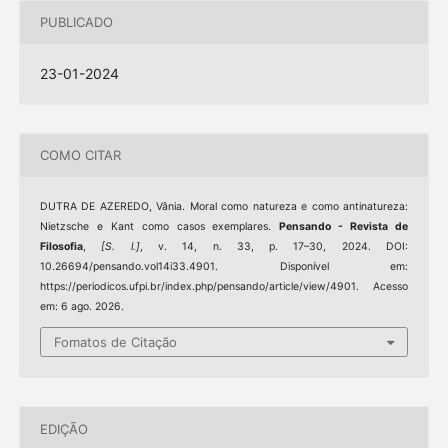
PUBLICADO
23-01-2024
COMO CITAR
DUTRA DE AZEREDO, Vânia. Moral como natureza e como antinatureza:
Nietzsche e Kant como casos exemplares.
Pensando - Revista de
Filosofia
,
[S. l.]
, v. 14, n. 33, p. 17–30, 2024. DOI:
10.26694/pensando.vol14i33.4901. Disponível em:
https://periodicos.ufpi.br/index.php/pensando/article/view/4901. Acesso
em: 6 ago. 2026.
Fomatos de Citação
EDIÇÃO