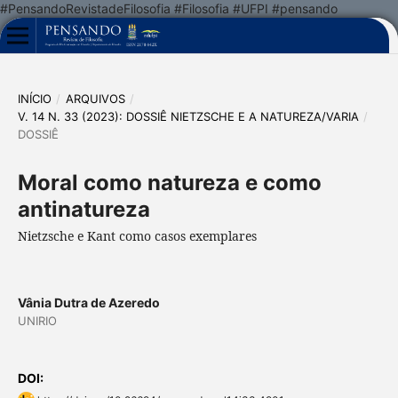
#PensandoRevistadeFilosofia #Filosofia #UFPI #pensando
INÍCIO
/
ARQUIVOS
/
V. 14 N. 33 (2023): DOSSIÊ NIETZSCHE E A NATUREZA/VARIA
/
DOSSIÊ
Moral como natureza e como
antinatureza
Nietzsche e Kant como casos exemplares
Vânia Dutra de Azeredo
UNIRIO
DOI: