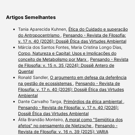
Artigos Semelhantes
Tania Aparecida Kuhnen,
Ética do Cuidado e superação
do Antropocentrismo
,
Pensando - Revista de Filosofia:
v. 17 n. 40 (2026): Dossiê Ética das Virtudes Ambiental
Márcia dos Santos Fontes, Maria Cristina Longo Dias,
Corpo, Natureza e Capital: Usos e Implicações do
conceito de Metabolismo por Marx
,
Pensando - Revista
de Filosofia: v. 15 n. 35 (2024): Dossiê Antero de
Quental
Ronald Sandler,
O argumento em defesa da deferência
na gestão de ecossistemas
,
Pensando - Revista de
Filosofia: v. 17 n. 40 (2026): Dossiê Ética das Virtudes
Ambiental
Dante Carvalho Targa,
Primórdios da ética ambiental
,
Pensando - Revista de Filosofia: v. 17 n. 40 (2026):
Dossiê Ética das Virtudes Ambiental
Átila Brandão Monteiro,
A moral como "Semiótica dos
afetos" no pensamento de Nietzsche
,
Pensando -
Revista de Filosofia: v. 16 n. 39 (2025): VARIA