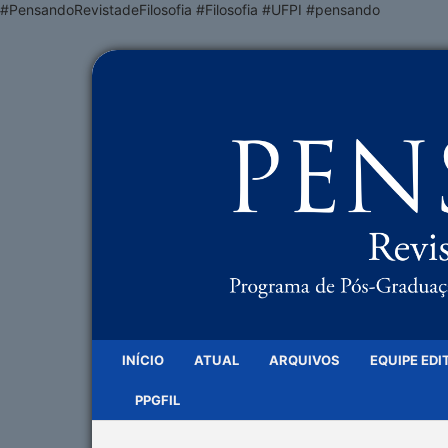
#PensandoRevistadeFilosofia #Filosofia #UFPI #pensando
INÍCIO
ATUAL
ARQUIVOS
EQUIPE EDI
PPGFIL