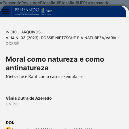
#PensandoRevistadeFilosofia #Filosofia #UFPI #pensando
INÍCIO
/
ARQUIVOS
/
V. 14 N. 33 (2023): DOSSIÊ NIETZSCHE E A NATUREZA/VARIA
/
DOSSIÊ
Moral como natureza e como
antinatureza
Nietzsche e Kant como casos exemplares
Vânia Dutra de Azeredo
UNIRIO
DOI: