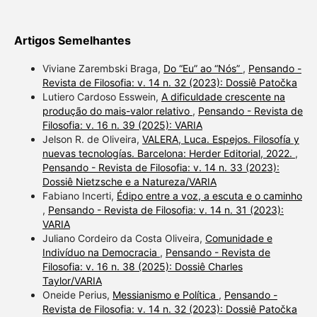
Artigos Semelhantes
Viviane Zarembski Braga,
Do “Eu” ao “Nós”
,
Pensando -
Revista de Filosofia: v. 14 n. 32 (2023): Dossiê Patočka
Lutiero Cardoso Esswein,
A dificuldade crescente na
produção do mais-valor relativo
,
Pensando - Revista de
Filosofia: v. 16 n. 39 (2025): VARIA
Jelson R. de Oliveira,
VALERA, Luca. Espejos. Filosofía y
nuevas tecnologías. Barcelona: Herder Editorial, 2022.
,
Pensando - Revista de Filosofia: v. 14 n. 33 (2023):
Dossiê Nietzsche e a Natureza/VARIA
Fabiano Incerti,
Édipo entre a voz, a escuta e o caminho
,
Pensando - Revista de Filosofia: v. 14 n. 31 (2023):
VARIA
Juliano Cordeiro da Costa Oliveira,
Comunidade e
Indivíduo na Democracia
,
Pensando - Revista de
Filosofia: v. 16 n. 38 (2025): Dossiê Charles
Taylor/VARIA
Oneide Perius,
Messianismo e Política
,
Pensando -
Revista de Filosofia: v. 14 n. 32 (2023): Dossiê Patočka