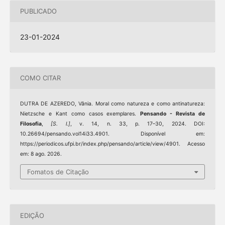
PUBLICADO
23-01-2024
COMO CITAR
DUTRA DE AZEREDO, Vânia. Moral como natureza e como antinatureza:
Nietzsche e Kant como casos exemplares.
Pensando - Revista de
Filosofia
,
[S. l.]
, v. 14, n. 33, p. 17–30, 2024. DOI:
10.26694/pensando.vol14i33.4901. Disponível em:
https://periodicos.ufpi.br/index.php/pensando/article/view/4901. Acesso
em: 8 ago. 2026.
Fomatos de Citação
EDIÇÃO