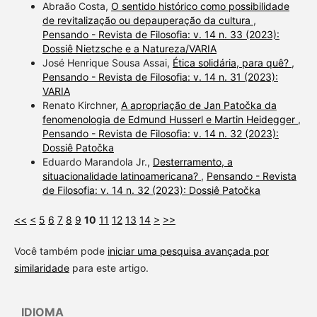
Abraão Costa,
O sentido histórico como possibilidade
de revitalização ou depauperação da cultura
,
Pensando - Revista de Filosofia: v. 14 n. 33 (2023):
Dossiê Nietzsche e a Natureza/VARIA
José Henrique Sousa Assai,
Ética solidária, para quê?
,
Pensando - Revista de Filosofia: v. 14 n. 31 (2023):
VARIA
Renato Kirchner,
A apropriação de Jan Patočka da
fenomenologia de Edmund Husserl e Martin Heidegger
,
Pensando - Revista de Filosofia: v. 14 n. 32 (2023):
Dossiê Patočka
Eduardo Marandola Jr.,
Desterramento, a
situacionalidade latinoamericana?
,
Pensando - Revista
de Filosofia: v. 14 n. 32 (2023): Dossiê Patočka
<<
<
5
6
7
8
9
10
11
12
13
14
>
>>
Você também pode
iniciar uma pesquisa avançada por
similaridade
para este artigo.
IDIOMA