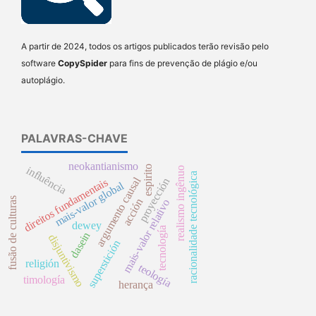
A partir de 2024, todos os artigos publicados terão revisão pelo
software
CopySpider
para fins de prevenção de plágio e/ou
autoplágio.
PALAVRAS-CHAVE
neokantianismo
espirito
influência
realismo ingênuo
racionalidade tecnológica
argumento causal
proyección
direitos fundamentais
mais-valor global
fusão de culturas
acción
mais-valor relativo
dewey
tecnología
dasein
disjuntivismo
superstición
religión
teología
timología
herança