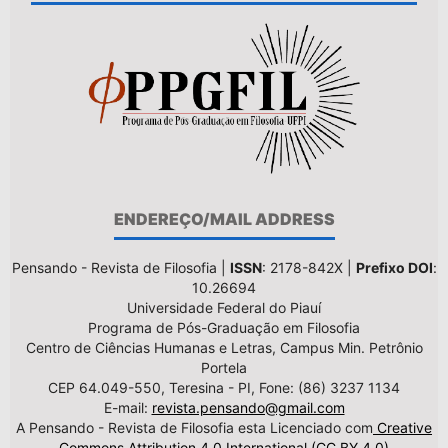
ENDEREÇO/MAIL ADDRESS
Pensando - Revista de Filosofia |
ISSN
: 2178-842X |
Prefixo DOI
:
10.26694
Universidade Federal do Piauí
Programa de Pós-Graduação em Filosofia
Centro de Ciências Humanas e Letras, Campus Min. Petrônio
Portela
CEP 64.049-550, Teresina - PI, Fone: (86) 3237 1134
E-mail:
revista.pensando@gmail.com
A Pensando - Revista de Filosofia esta Licenciado com
Creative
Commons Attribution 4.0 International (CC BY 4.0)