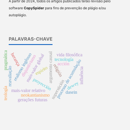
A partir de 2024, todos os artigos publicados terão revisão pelo
software
CopySpider
para fins de prevenção de plágio e/ou
autoplágio.
PALAVRAS-CHAVE
pragmática
argumento causal
realismo ingênuo
herança
vida filosófica
mais-valor global
disjuntivismo
tecnología
processo de acumulação
acción
religión
espirito
reavaliação
influência
proyección
superstición
dewey
teología
mais-valor relativo
dasein
neokantianismo
gerações futuras