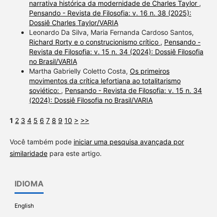
narrativa histórica da modernidade de Charles Taylor
,
Pensando - Revista de Filosofia: v. 16 n. 38 (2025):
Dossiê Charles Taylor/VARIA
Leonardo Da Silva, Maria Fernanda Cardoso Santos,
Richard Rorty e o construcionismo crítico
,
Pensando -
Revista de Filosofia: v. 15 n. 34 (2024): Dossiê Filosofia
no Brasil/VARIA
Martha Gabrielly Coletto Costa,
Os primeiros
movimentos da crítica lefortiana ao totalitarismo
soviético:
,
Pensando - Revista de Filosofia: v. 15 n. 34
(2024): Dossiê Filosofia no Brasil/VARIA
1
2
3
4
5
6
7
8
9
10
>
>>
Você também pode
iniciar uma pesquisa avançada por
similaridade
para este artigo.
IDIOMA
English