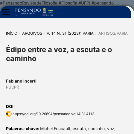
#PensandoRevistadeFilosofia #Filosofia #UFPI #pensando
INÍCIO
/
ARQUIVOS
/
V. 14 N. 31 (2023): VARIA
/
ARTIGOS/VARIA
Édipo entre a voz, a escuta e o
caminho
Fabiano Incerti
PUCPR
DOI:
https://doi.org/10.26694/pensando.vol14i31.4113
Palavras-chave:
Michel Foucault, escuta, caminho, voz,