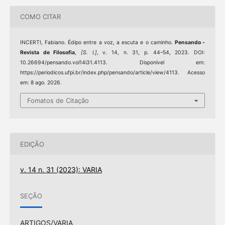
COMO CITAR
INCERTI, Fabiano. Édipo entre a voz, a escuta e o caminho.
Pensando -
Revista de Filosofia
,
[S. l.]
, v. 14, n. 31, p. 44–54, 2023. DOI:
10.26694/pensando.vol14i31.4113. Disponível em:
https://periodicos.ufpi.br/index.php/pensando/article/view/4113. Acesso
em: 8 ago. 2026.
Fomatos de Citação
EDIÇÃO
v. 14 n. 31 (2023): VARIA
SEÇÃO
ARTIGOS/VARIA