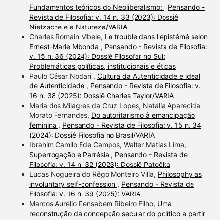
Fundamentos teóricos do Neoliberalismo:
,
Pensando -
Revista de Filosofia: v. 14 n. 33 (2023): Dossiê
Nietzsche e a Natureza/VARIA
Charles Romain Mbele,
Le trouble dans l'épistémé selon
Ernest-Marie Mbonda
,
Pensando - Revista de Filosofia:
v. 15 n. 36 (2024): Dossiê Filosofar no Sul:
Problemáticas políticas, institucionais e éticas
Paulo César Nodari ,
Cultura da Autenticidade e ideal
de Autenticidade
,
Pensando - Revista de Filosofia: v.
16 n. 38 (2025): Dossiê Charles Taylor/VARIA
Maria dos Milagres da Cruz Lopes, Natália Aparecida
Morato Fernandes,
Do autoritarismo à emancipação
feminina
,
Pensando - Revista de Filosofia: v. 15 n. 34
(2024): Dossiê Filosofia no Brasil/VARIA
Ibrahim Camilo Ede Campos, Walter Matias Lima,
Superrogação e Parrésia
,
Pensando - Revista de
Filosofia: v. 14 n. 32 (2023): Dossiê Patočka
Lucas Nogueira do Rêgo Monteiro Villa,
Philosophy as
involuntary self-confession
,
Pensando - Revista de
Filosofia: v. 16 n. 39 (2025): VARIA
Marcos Aurélio Pensabem Ribeiro Filho,
Uma
reconstrução da concepção secular do político a partir