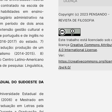
LICENÇA
contratado na escola de
habilidades em ensino-
Copyright (c) 2023 PENSANDO -
agiário administrativo na
REVISTA DE FILOSOFIA
om período de dois anos
extensão gestão cultural e
de português e de inglês no
Este trabalho está licenciado sob
016-2017) do estado. 7)
licença
Creative Commons Attribu
a tradução: produção de um
4.0 International License
.
ralismo (2014-2015). 8)
Ver:
o Centro Latino-Americano
https://creativecommons.org/lice
 de pesquisa: Linguística,
/by/4.0/
ADUAL DO SUDOESTE DA
niversidade Estadual de
a (2006) e Mestrado em
Graduação em Letras pela
Durante a Graduação, foi