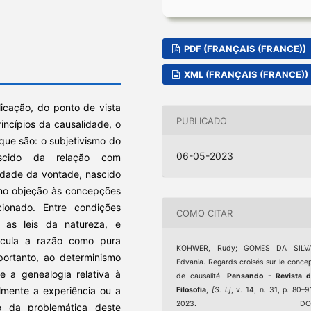
PDF (FRANÇAIS (FRANCE))
XML (FRANÇAIS (FRANCE))
licação, do ponto de vista
PUBLICADO
rincípios da causalidade, o
 que são: o subjetivismo do
06-05-2023
ascido da relação com
erdade da vontade, nascido
omo objeção às concepções
cionado. Entre condições
COMO CITAR
 as leis da natureza, e
ecula a razão como pura
KOHWER, Rudy; GOMES DA SILVA
 portanto, ao determinismo
Edvania. Regards croisés sur le conce
se a genealogia relativa à
de causalité.
Pensando - Revista d
lmente a experiência ou a
Filosofia
,
[S. l.]
, v. 14, n. 31, p. 80–9
2023. DOI
o da problemática deste