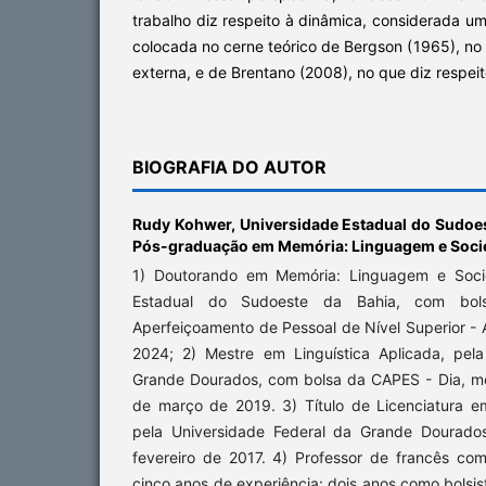
trabalho diz respeito à dinâmica, considerada u
colocada no cerne teórico de Bergson (1965), no
externa, e de Brentano (2008), no que diz respei
BIOGRAFIA DO AUTOR
Rudy Kohwer,
Universidade Estadual do Sudoe
Pós-graduação em Memória: Linguagem e Soc
1) Doutorando em Memória: Linguagem e Socie
Estadual do Sudoeste da Bahia, com bo
Aperfeiçoamento de Pessoal de Nível Superior - 
2024; 2) Mestre em Linguística Aplicada, pel
Grande Dourados, com bolsa da CAPES - Dia, m
de março de 2019. 3) Título de Licenciatura em
pela Universidade Federal da Grande Dourado
fevereiro de 2017. 4) Professor de francês com
cinco anos de experiência: dois anos como bolsis