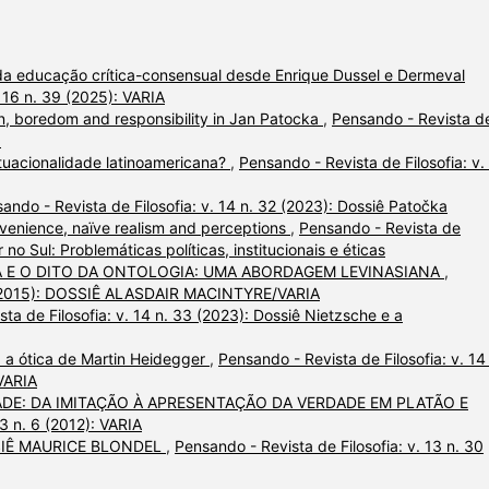
 da educação crítica-consensual desde Enrique Dussel e Dermeval
. 16 n. 39 (2025): VARIA
ion, boredom and responsibility in Jan Patocka
,
Pensando - Revista d
a
tuacionalidade latinoamericana?
,
Pensando - Revista de Filosofia: v.
ando - Revista de Filosofia: v. 14 n. 32 (2023): Dossiê Patočka
venience, naïve realism and perceptions
,
Pensando - Revista de
r no Sul: Problemáticas políticas, institucionais e éticas
CA E O DITO DA ONTOLOGIA: UMA ABORDAGEM LEVINASIANA
,
 11 (2015): DOSSIÊ ALASDAIR MACINTYRE/VARIA
ta de Filosofia: v. 14 n. 33 (2023): Dossiê Nietzsche e a
 a ótica de Martin Heidegger
,
Pensando - Revista de Filosofia: v. 14
VARIA
ADE: DA IMITAÇÃO À APRESENTAÇÃO DA VERDADE EM PLATÃO E
 3 n. 6 (2012): VARIA
SIÊ MAURICE BLONDEL
,
Pensando - Revista de Filosofia: v. 13 n. 30