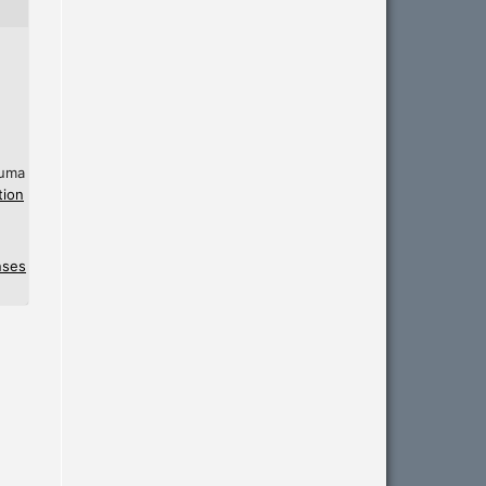
 uma
tion
nses