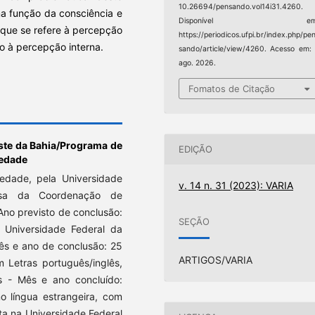
10.26694/pensando.vol14i31.4260.
ma função da consciência e
Disponível em
 que se refere à percepção
https://periodicos.ufpi.br/index.php/pe
to à percepção interna.
sando/article/view/4260. Acesso em:
ago. 2026.
Fomatos de Citação
ste da Bahia/Programa de
EDIÇÃO
iedade
dade, pela Universidade
v. 14 n. 31 (2023): VARIA
lsa da Coordenação de
Ano previsto de conclusão:
SEÇÃO
a Universidade Federal da
ês e ano de conclusão: 25
ARTIGOS/VARIA
 Letras português/inglês,
s - Mês e ano concluído:
o língua estrangeira, com
ta na Universidade Federal