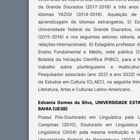
da Grande Dourados (2017-2018) e três anos 
idiomas YAZIGI (2014-2016). Aquisição de 
aprendizagem de idiomas estrangeiros. 5) Est
Universidade federal da Grande Dourados, c
(2015-2016) e nos seguintes setores: reitoria, 
relações internacionais). 6) Estagiário professor 
Ensino Fundamental e Médio, rede pública (2
Bolsista da Iniciação Científica (PIBIC), para 
trabalho sobre plurilinguismo e multicultu
Pesquisador associado (ano 2021 e ano 2022) n
de Estudos em Cultura (CLAEC), na seguinte linha
Literatura, Artes e Culturas Latino-Americano.
Edvania Gomes da Silva,
UNIVERSIDADE EST
BAHIA (UESB)
Possui Pós-Doutorado em Linguística pela U
Campinas (2010), Doutorado em Linguístic
Lingüística (2004) pela mesma instituição e 
Universidade Federal de Pernambuco (2002). 