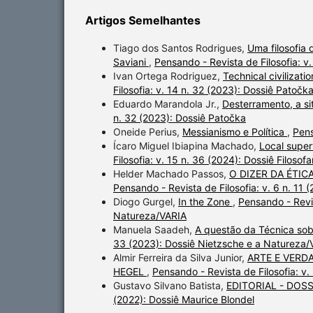
Artigos Semelhantes
Tiago dos Santos Rodrigues,
Uma filosofia
Saviani
,
Pensando - Revista de Filosofia: v
Ivan Ortega Rodriguez,
Technical civilizat
Filosofia: v. 14 n. 32 (2023): Dossiê Patočk
Eduardo Marandola Jr.,
Desterramento, a si
n. 32 (2023): Dossiê Patočka
Oneide Perius,
Messianismo e Política
,
Pens
Ícaro Miguel Ibiapina Machado,
Local super
Filosofia: v. 15 n. 36 (2024): Dossiê Filosofa
Helder Machado Passos,
O DIZER DA ÉTI
Pensando - Revista de Filosofia: v. 6 n.
Diogo Gurgel,
In the Zone
,
Pensando - Revis
Natureza/VARIA
Manuela Saadeh,
A questão da Técnica sob
33 (2023): Dossiê Nietzsche e a Natureza/
Almir Ferreira da Silva Junior,
ARTE E VERD
HEGEL
,
Pensando - Revista de Filosofia: v.
Gustavo Silvano Batista,
EDITORIAL - DOS
(2022): Dossiê Maurice Blondel