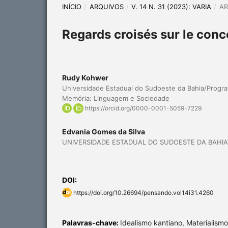
INÍCIO
/
ARQUIVOS
/
V. 14 N. 31 (2023): VARIA
/
AR
Regards croisés sur le conc
Rudy Kohwer
Universidade Estadual do Sudoeste da Bahia/Prog
Memória: Linguagem e Sociedade
https://orcid.org/0000-0001-5059-7229
Edvania Gomes da Silva
UNIVERSIDADE ESTADUAL DO SUDOESTE DA BAHIA
DOI:
https://doi.org/10.26694/pensando.vol14i31.4260
Palavras-chave:
Idealismo kantiano, Materialis