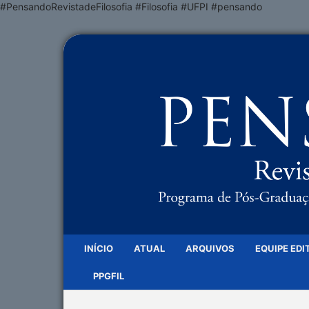
#PensandoRevistadeFilosofia #Filosofia #UFPI #pensando
INÍCIO
ATUAL
ARQUIVOS
EQUIPE EDI
PPGFIL