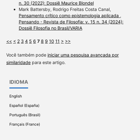
n. 30 (2022): Dossiê Maurice Blondel
Mark Battersby, Rodrigo Freitas Costa Canal,
Pensamento crítico como epistemologia aplicada
,
Pensando - Revista de Filosofia: v. 15 n. 34 (2024):
Dossiê Filosofia no Brasil/VARIA
<<
<
2
3
4
5
6
7
8
9
10
11
>
>>
Você também pode
iniciar uma pesquisa avançada por
similaridade
para este artigo.
IDIOMA
English
Español (España)
Português (Brasil)
Français (France)