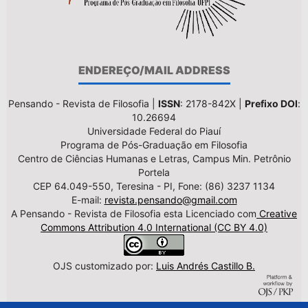
ENDEREÇO/MAIL ADDRESS
Pensando - Revista de Filosofia |
ISSN
: 2178-842X |
Prefixo DOI
:
10.26694
Universidade Federal do Piauí
Programa de Pós-Graduação em Filosofia
Centro de Ciências Humanas e Letras, Campus Min. Petrônio
Portela
CEP 64.049-550, Teresina - PI, Fone: (86) 3237 1134
E-mail:
revista.pensando@gmail.com
A Pensando - Revista de Filosofia esta Licenciado com
Creative
Commons Attribution 4.0 International (CC BY 4.0)
OJS customizado por:
Luis Andrés Castillo B.