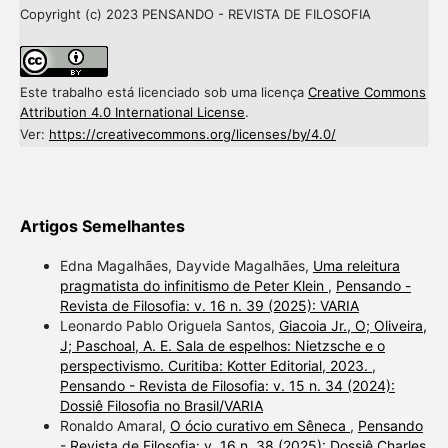
Copyright (c) 2023 PENSANDO - REVISTA DE FILOSOFIA
Este trabalho está licenciado sob uma licença
Creative Commons
Attribution 4.0 International License
.
Ver:
https://creativecommons.org/licenses/by/4.0/
Artigos Semelhantes
Edna Magalhães, Dayvide Magalhães,
Uma releitura
pragmatista do infinitismo de Peter Klein
,
Pensando -
Revista de Filosofia: v. 16 n. 39 (2025): VARIA
Leonardo Pablo Origuela Santos,
Giacoia Jr., O; Oliveira,
J; Paschoal, A. E. Sala de espelhos: Nietzsche e o
perspectivismo. Curitiba: Kotter Editorial, 2023.
,
Pensando - Revista de Filosofia: v. 15 n. 34 (2024):
Dossiê Filosofia no Brasil/VARIA
Ronaldo Amaral,
O ócio curativo em Sêneca
,
Pensando
- Revista de Filosofia: v. 16 n. 38 (2025): Dossiê Charles