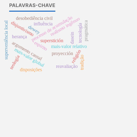
PALAVRAS-CHAVE
processo de acumulação
desobediência civil
realismo ingênuo
disjuntivismo
pragmática
superveniência local
influência
tecnología
dewey
dasein
herança
superstición
argumento causal
espirito
mais-valor relativo
mais-valor global
religión
proyección
teología
tradição
reavaliação
disposições