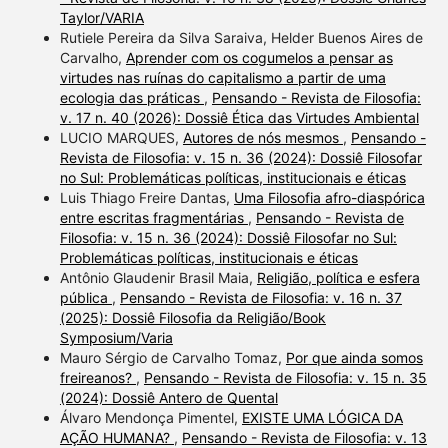
Taylor/VARIA
Rutiele Pereira da Silva Saraiva, Helder Buenos Aires de
Carvalho,
Aprender com os cogumelos a pensar as
virtudes nas ruínas do capitalismo a partir de uma
ecologia das práticas
,
Pensando - Revista de Filosofia:
v. 17 n. 40 (2026): Dossiê Ética das Virtudes Ambiental
LUCIO MARQUES,
Autores de nós mesmos
,
Pensando -
Revista de Filosofia: v. 15 n. 36 (2024): Dossiê Filosofar
no Sul: Problemáticas políticas, institucionais e éticas
Luis Thiago Freire Dantas,
Uma Filosofia afro-diaspórica
entre escritas fragmentárias
,
Pensando - Revista de
Filosofia: v. 15 n. 36 (2024): Dossiê Filosofar no Sul:
Problemáticas políticas, institucionais e éticas
Antônio Glaudenir Brasil Maia,
Religião, política e esfera
pública
,
Pensando - Revista de Filosofia: v. 16 n. 37
(2025): Dossiê Filosofia da Religião/Book
Symposium/Varia
Mauro Sérgio de Carvalho Tomaz,
Por que ainda somos
freireanos?
,
Pensando - Revista de Filosofia: v. 15 n. 35
(2024): Dossiê Antero de Quental
Álvaro Mendonça Pimentel,
EXISTE UMA LÓGICA DA
AÇÃO HUMANA?
,
Pensando - Revista de Filosofia: v. 13