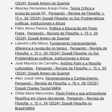
(2024): Dossiê Antero de Quental
Wescley Fernandes Araújo Freire,
Teoria Crítica e
evolução social (II)
,
Pensando - Revista de Filosofia: v.
15 n. 36 (2024): Dossiê Filosofar no Sul: Problemáticas
políticas, institucionais e éticas
Fábio Abreu Passos,
Política e Educação em Paulo
Freire
,
Pensando - Revista de Filosofia: v. 15 n. 35
(2024): Dossiê Antero de Quental
Leandro Lélis Matos,
Fundamento transcendental,
diferença e revolução no tempo
,
Pensando - Revista de
Filosofia: v. 15 n. 36 (2024): Dossiê Filosofar no Sul:
Problemáticas políticas, institucionais e éticas
José Maurício de Carvalho,
Antônio Paim e a filosofia
culturalista
,
Pensando - Revista de Filosofia: v. 15 n. 35
(2024): Dossiê Antero de Quental
Allan Josué Vieira,
Fenomenologia e Conhecimento
,
Pensando - Revista de Filosofia: v. 16 n. 38 (2025):
Dossiê Charles Taylor/VARIA
Ofélia Maria Marcondes,
Paulo Freire e sua antropologia
filosófica em chave decolonial
,
Pensando - Revista de
Filosofia: v. 15 n. 34 (2024): Dossiê Filosofia no
Brasil/VARIA