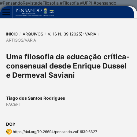
#PensandoRevistadeFilosofia #Filosofia #UFPI #pensando
INÍCIO
/
ARQUIVOS
/
V. 16 N. 39 (2025): VARIA
/
ARTIGOS/VARIA
Uma filosofia da educação crítica-
consensual desde Enrique Dussel
e Dermeval Saviani
Tiago dos Santos Rodrigues
FACEFI
DOI:
https://doi.org/10.26694/pensando.vol16i39.6327