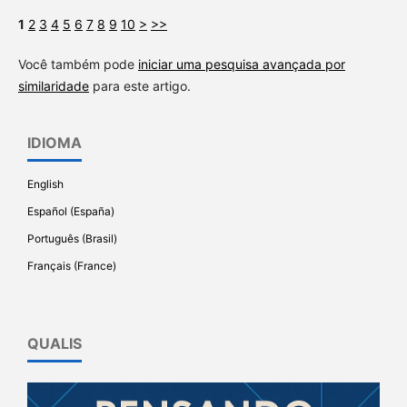
1
2
3
4
5
6
7
8
9
10
>
>>
Você também pode
iniciar uma pesquisa avançada por
similaridade
para este artigo.
IDIOMA
English
Español (España)
Português (Brasil)
Français (France)
QUALIS