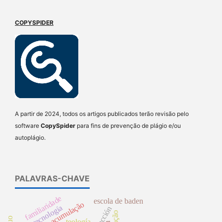
COPYSPIDER
A partir de 2024, todos os artigos publicados terão revisão pelo
software
CopySpider
para fins de prevenção de plágio e/ou
autoplágio.
PALAVRAS-CHAVE
familiaridade
escola de baden
tecnología
proyección
teología