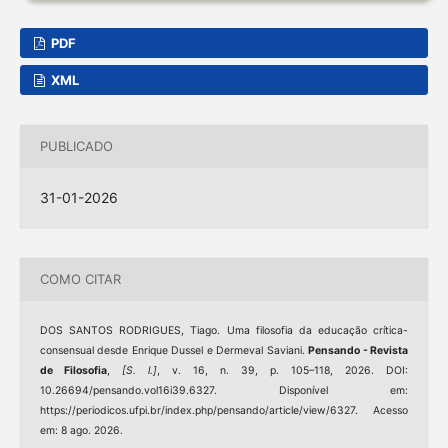
PDF
XML
PUBLICADO
31-01-2026
COMO CITAR
DOS SANTOS RODRIGUES, Tiago. Uma filosofia da educação crítica-
consensual desde Enrique Dussel e Dermeval Saviani.
Pensando - Revista
de Filosofia
,
[S. l.]
, v. 16, n. 39, p. 105–118, 2026. DOI:
10.26694/pensando.vol16i39.6327. Disponível em:
https://periodicos.ufpi.br/index.php/pensando/article/view/6327. Acesso
em: 8 ago. 2026.